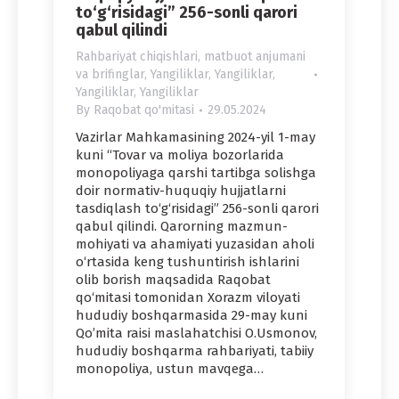
to‘g‘risidagi” 256-sonli qarori
qabul qilindi
Rahbariyat chiqishlari, matbuot anjumani
va brifinglar
,
Yangiliklar
,
Yangiliklar
,
Yangiliklar
,
Yangiliklar
By
Raqobat qo'mitasi
29.05.2024
Vazirlar Mahkamasining 2024-yil 1-may
kuni “Tovar va moliya bozorlarida
monopoliyaga qarshi tartibga solishga
doir normativ-huquqiy hujjatlarni
tasdiqlash to‘g‘risidagi” 256-sonli qarori
qabul qilindi. Qarorning mazmun-
mohiyati va ahamiyati yuzasidan aholi
o‘rtasida keng tushuntirish ishlarini
olib borish maqsadida Raqobat
qo‘mitasi tomonidan Xorazm viloyati
hududiy boshqarmasida 29-may kuni
Qo’mita raisi maslahatchisi O.Usmonov,
hududiy boshqarma rahbariyati, tabiiy
monopoliya, ustun mavqega…