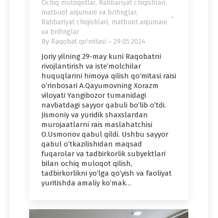
Ochiq muloqotlar
,
Rahbariyat chiqishlari,
matbuot anjumani va brifinglar
,
Rahbariyat chiqishlari, matbuot anjumani
va brifinglar
By
Raqobat qo'mitasi
29.05.2024
Joriy yilning 29-may kuni Raqobatni
rivojlantirish va iste’molchilar
huquqlarini himoya qilish qo‘mitasi raisi
o‘rinbosari A.Qayumovning Xorazm
viloyati Yangibozor tumanidagi
navbatdagi sayyor qabuli bo’lib o’tdi.
Jismoniy va yuridik shaxslardan
murojaatlarni rais maslahatchisi
O.Usmonov qabul qildi. Ushbu sayyor
qabul o‘tkazilishidan maqsad
fuqarolar va tadbirkorlik subyektlari
bilan ochiq muloqot qilish,
tadbirkorlikni yo‘lga qo‘yish va faoliyat
yuritishda amaliy ko‘mak…