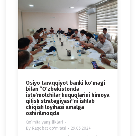
Osiyo taraqqiyot banki ko‘magi
bilan “O‘zbekistonda
iste’molchilar huquqlarini himoya
qilish strategiyasi”ni ishlab
chiqish loyihasi amalga
oshirilmoqda
Qoʻmita yangiliklari
By
Raqobat qo'mitasi
29.05.2024