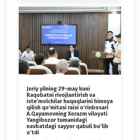
Joriy yilning 29-may kuni
Raqobatni rivojlantirish va
iste’molchilar huquqlarini himoya
qilish qo‘mitasi raisi o‘rinbosari
A.Qayumovning Xorazm viloyati
Yangibozor tumanidagi
navbatdagi sayyor qabuli bo’lib
o’tdi