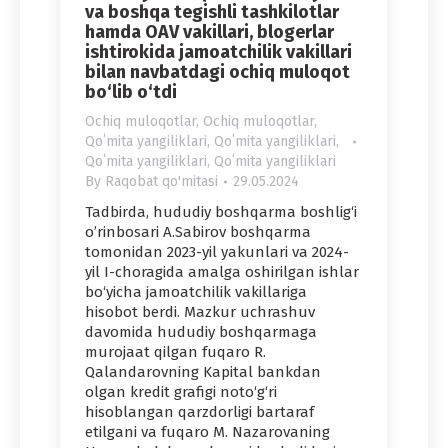
va boshqa tegishli tashkilotlar
hamda OAV vakillari, blogerlar
ishtirokida jamoatchilik vakillari
bilan navbatdagi ochiq muloqot
bo‘lib o‘tdi
Ochiq muloqotlar
,
Ochiq muloqotlar
,
Qoʻmita yangiliklari
,
Qoʻmita yangiliklari
,
Qoʻmita yangiliklari
,
Qoʻmita yangiliklari
By
Raqobat qo'mitasi
29.05.2024
Tadbirda, hududiy boshqarma boshlig‘i
o’rinbosari A.Sabirov boshqarma
tomonidan 2023-yil yakunlari va 2024-
yil I-choragida amalga oshirilgan ishlar
bo‘yicha jamoatchilik vakillariga
hisobot berdi. Mazkur uchrashuv
davomida hududiy boshqarmaga
murojaat qilgan fuqaro R.
Qalandarovning Kapital bankdan
olgan kredit grafigi noto‘g‘ri
hisoblangan qarzdorligi bartaraf
etilgani va fuqaro M. Nazarovaning