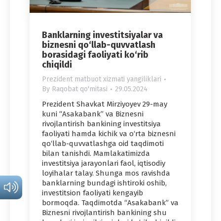
Banklarning investitsiyalar va
biznesni qo‘llab-quvvatlash
borasidagi faoliyati ko‘rib
chiqildi
Prezident matbuot xizmati yangiliklari
By
Raqobat qo'mitasi
29.05.2024
Prezident Shavkat Mirziyoyev 29-may
kuni “Asakabank” va Biznesni
rivojlantirish bankining investitsiya
faoliyati hamda kichik va o‘rta biznesni
qo‘llab-quvvatlashga oid taqdimoti
bilan tanishdi. Mamlakatimizda
investitsiya jarayonlari faol, iqtisodiy
loyihalar talay. Shunga mos ravishda
banklarning bundagi ishtiroki oshib,
investitsion faoliyati kengayib
bormoqda. Taqdimotda “Asakabank” va
Biznesni rivojlantirish bankining shu