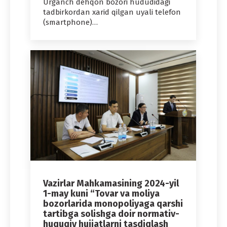
Urganch dehqon bozori hududidagi
tadbirkordan xarid qilgan uyali telefon
(smartphone)…
Vazirlar Mahkamasining 2024-yil
1-may kuni “Tovar va moliya
bozorlarida monopoliyaga qarshi
tartibga solishga doir normativ-
huquqiy hujjatlarni tasdiqlash