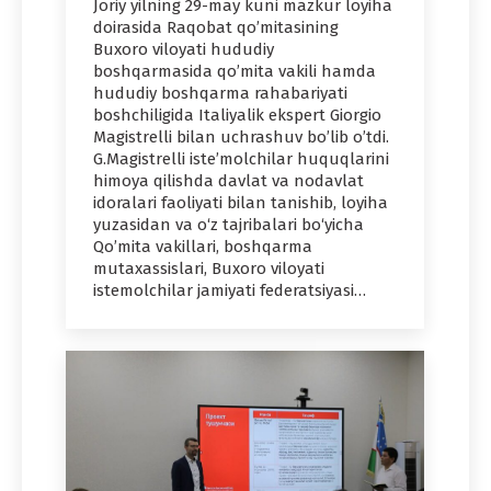
Joriy yilning 29-may kuni mazkur loyiha
doirasida Raqobat qo’mitasining
Buxoro viloyati hududiy
boshqarmasida qo’mita vakili hamda
hududiy boshqarma rahabariyati
boshchiligida Italiyalik ekspert Giorgio
Magistrelli bilan uchrashuv bo’lib o’tdi.
G.Magistrelli iste’molchilar huquqlarini
himoya qilishda davlat va nodavlat
idoralari faoliyati bilan tanishib, loyiha
yuzasidan va o‘z tajribalari bo‘yicha
Qo’mita vakillari, boshqarma
mutaxassislari, Buxoro viloyati
istemolchilar jamiyati federatsiyasi…