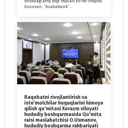
boradagi joriy yilgi rejalari ko‘rib chiqildi.
Xususan, “Asakabank”…
Raqobatni rivojlantirish va
iste’molchilar huquqlarini himoya
qilish qo‘mitasi Xorazm viloyati
hududiy boshqarmasida Qo‘mita
raisi maslahatchisi O.Usmanov,
hududiy boshqarma rahbariyati