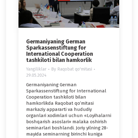
Germaniyaning German
Sparkassenstiftung for
International Cooperation
tashkiloti bilan hamkorlik
Yangiliklar
By
Raqobat qo'mitasi
29.05.2024
Germaniyaning German
Sparkassenstiftung for International
Cooperation tashkiloti bilan
hamkorlikda Raqobat qo’mitasi
markaziy appararti va hududiy
organlari xodimlari uchun «Loyihalarni
boshqarish asoslari» malaka oshirish
seminarlari boshlandi. Joriy yilning 28-
mayida seminarning birinchi kuniga