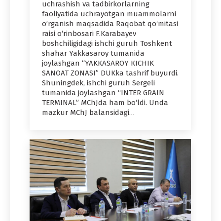
uchrashish va tadbirkorlarning
faoliyatida uchrayotgan muammolarni
o’rganish maqsadida Raqobat qo‘mitasi
raisi o‘rinbosari F.Karabayev
boshchiligidagi ishchi guruh Toshkent
shahar Yakkasaroy tumanida
joylashgan “YAKKASAROY KICHIK
SANOAT ZONASI” DUKka tashrif buyurdi.
Shuningdek, ishchi guruh Sergeli
tumanida joylashgan “INTER GRAIN
TERMINAL” MChJda ham bo‘ldi. Unda
mazkur MChJ balansidagi…