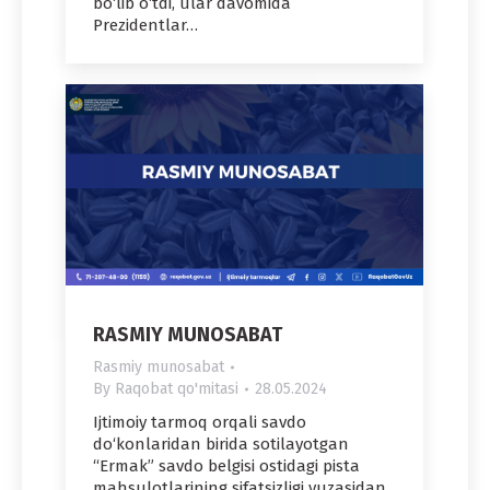
bo‘lib o‘tdi, ular davomida
Prezidentlar…
RASMIY MUNOSABAT
Rasmiy munosabat
By
Raqobat qo'mitasi
28.05.2024
Ijtimoiy tarmoq orqali savdo
do‘konlaridan birida sotilayotgan
“Ermak” savdo belgisi ostidagi pista
mahsulotlarining sifatsizligi yuzasidan