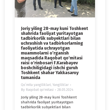
Joriy yiling 28-may kuni Toshkent
shahrida faoliyat yuritayotgan
tadbirkorlik subyektlari bilan
uchrashish va tadbirkorlarning
faoliyatida uchrayotgan
muammolarni o’rganish
maqsadida Raqobat qo‘mitasi
raisi o‘rinbosari F.Karabayev
boshchiligidagi ishchi guruh
Toshkent shahar Yakkasaroy
tumanida
Qoʻmita yangiliklari
,
Yangiliklar
By
Raqobat qo'mitasi
28.05.2024
Joriy yiling 28-may kuni Toshkent
shahrida faoliyat yuritayotgan
tadbirkorlik subyektlari bilan