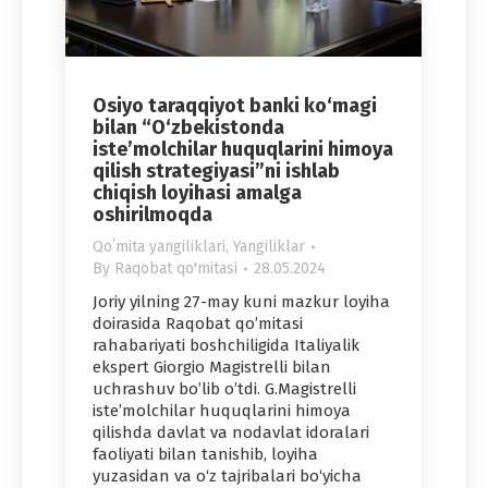
Osiyo taraqqiyot banki ko‘magi
bilan “O‘zbekistonda
iste’molchilar huquqlarini himoya
qilish strategiyasi”ni ishlab
chiqish loyihasi amalga
oshirilmoqda
Qoʻmita yangiliklari
,
Yangiliklar
By
Raqobat qo'mitasi
28.05.2024
Joriy yilning 27-may kuni mazkur loyiha
doirasida Raqobat qo’mitasi
rahabariyati boshchiligida Italiyalik
ekspert Giorgio Magistrelli bilan
uchrashuv bo’lib o’tdi. G.Magistrelli
iste’molchilar huquqlarini himoya
qilishda davlat va nodavlat idoralari
faoliyati bilan tanishib, loyiha
yuzasidan va o‘z tajribalari bo‘yicha