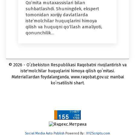
Qo’mita mutaxassislari bilan
suhbatlashdi. Shuningdek, ekspert
tomonidan xorijiy davlatlarda
iste’molchilar huquqlarini himoya
qilish va huquqni qo‘llash amaliyoti,
qonunchilik…
© 2026 - Oʻzbekiston Respublikasi Raqobatni rivojlantirish va
iste'molchilar huquqlarini himoya qilish qoʻmitasi.
Materiallardan foydalanganda, www.raqobat.gov.uz manbai
koʻrsatilishi shart.
Social Media Auto Publish
Powered By :
XYZScripts.com