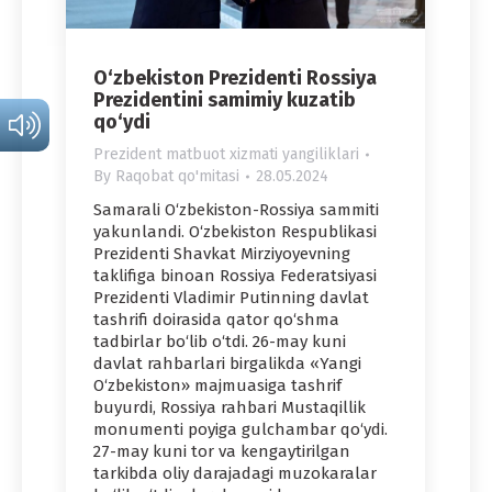
O‘zbekiston Prezidenti Rossiya
Prezidentini samimiy kuzatib
qo‘ydi
Prezident matbuot xizmati yangiliklari
By
Raqobat qo'mitasi
28.05.2024
Samarali O‘zbekiston-Rossiya sammiti
yakunlandi. O‘zbekiston Respublikasi
Prezidenti Shavkat Mirziyoyevning
taklifiga binoan Rossiya Federatsiyasi
Prezidenti Vladimir Putinning davlat
tashrifi doirasida qator qo‘shma
tadbirlar bo‘lib o‘tdi. 26-may kuni
davlat rahbarlari birgalikda «Yangi
O‘zbekiston» majmuasiga tashrif
buyurdi, Rossiya rahbari Mustaqillik
monumenti poyiga gulchambar qo‘ydi.
27-may kuni tor va kengaytirilgan
tarkibda oliy darajadagi muzokaralar