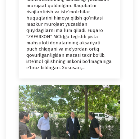
murojaat qoldirilgan. Raqobatni
rivojlantirish va iste’molchilar
huquqlarini himoya qilish qo‘mitasi
mazkur murojaat yuzasidan
quyidagilarni ma’lum qiladi. Fuqaro
“ZAFARXON” MChJga tegishli pista
mahsuloti donalarining aksariyati
puch chiqqani va me’yordan ortiq
qovurilganligidan mazasi taxir bo‘lib,
iste’mol qilishning imkoni bo‘lmaganiga
e’tiroz bildirgan. Xususan,…