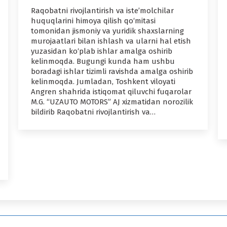
Raqobatni rivojlantirish va iste’molchilar
huquqlarini himoya qilish qo‘mitasi
tomonidan jismoniy va yuridik shaxslarning
murojaatlari bilan ishlash va ularni hal etish
yuzasidan ko‘plab ishlar amalga oshirib
kelinmoqda. Bugungi kunda ham ushbu
boradagi ishlar tizimli ravishda amalga oshirib
kelinmoqda. Jumladan, Toshkent viloyati
Angren shahrida istiqomat qiluvchi fuqarolar
M.G. “UZAUTO MOTORS” AJ xizmatidan norozilik
bildirib Raqobatni rivojlantirish va…