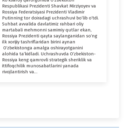
Ko‘ksaroy qarorgohida O‘zbekiston
Respublikasi Prezidenti Shavkat Mirziyoyev va
Rossiya Federatsiyasi Prezidenti Vladimir
Putinning tor doiradagi uchrashuvi bo‘lib o‘tdi.
Suhbat avvalida davlatimiz rahbari oliy
martabali mehmonni samimiy qutlar ekan,
Rossiya Prezidenti qayta saylanganidan so‘ng
ilk xorijiy tashriflaridan birini aynan
O‘zbekistonga amalga oshirayotganini
alohida ta’kidladi. Uchrashuvda O‘zbekiston-
Rossiya keng qamrovli strategik sheriklik va
ittifoqchilik munosabatlarini yanada
rivojlantirish va…