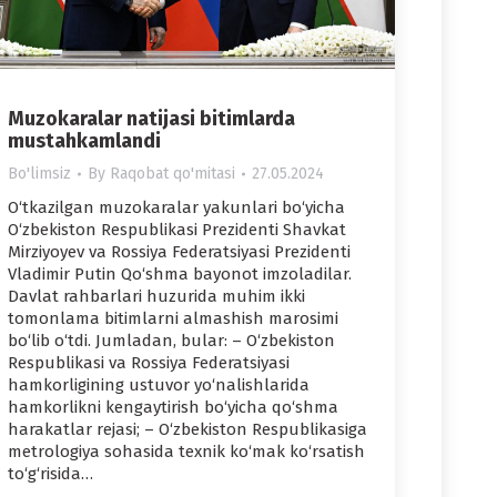
Muzokaralar natijasi bitimlarda
mustahkamlandi
Bo'limsiz
By
Raqobat qo'mitasi
27.05.2024
O‘tkazilgan muzokaralar yakunlari bo‘yicha
O‘zbekiston Respublikasi Prezidenti Shavkat
Mirziyoyev va Rossiya Federatsiyasi Prezidenti
Vladimir Putin Qo‘shma bayonot imzoladilar.
Davlat rahbarlari huzurida muhim ikki
tomonlama bitimlarni almashish marosimi
bo‘lib o‘tdi. Jumladan, bular: – O‘zbekiston
Respublikasi va Rossiya Federatsiyasi
hamkorligining ustuvor yo‘nalishlarida
hamkorlikni kengaytirish bo‘yicha qo‘shma
harakatlar rejasi; – O‘zbekiston Respublikasiga
metrologiya sohasida texnik ko‘mak ko‘rsatish
to‘g‘risida…