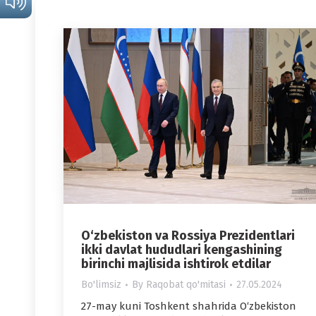
O‘zbekiston va Rossiya Prezidentlari
ikki davlat hududlari kengashining
birinchi majlisida ishtirok etdilar
Bo'limsiz
By
Raqobat qo'mitasi
27.05.2024
27-may kuni Toshkent shahrida O‘zbekiston