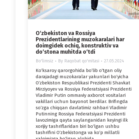
O‘zbekiston va Rossiya
Prezidentlarining muzokaralari har
doimgidek ochiq, konstruktiv va
do‘stona muhitda o‘tdi
Bo'limsiz
By
Raqobat qo'mitasi
27.05.2024
Ko‘ksaroy qarorgohida bo‘lib o‘tgan oliy
darajadagi muzokaralar yakunlari bo‘yicha
O‘zbekiston Respublikasi Prezidenti Shavkat
Mirziyoyev va Rossiya Federatsiyasi Prezidenti
Vladimir Putin ommaviy axborot vositalari
vakillari uchun bayonot berdilar. Brifingda
so‘zga chiqqan davlatimiz rahbari Vladimir
Putinning Rossiya Federatsiyasi Prezidenti
lavozimiga qayta saylanganidan keyingi ilk
xorijiy tashriflaridan biri bo‘lgan ushbu
tashrifini O‘zbekistonga va ko‘p millatli
xalqimizga bo‘lgan alohida…