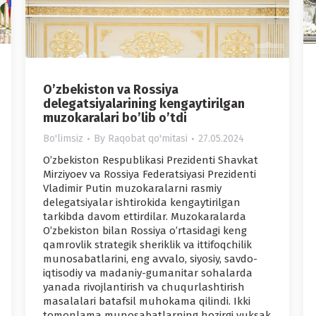
Oʼzbekiston va Rossiya
delegatsiyalarining kengaytirilgan
muzokaralari boʼlib oʼtdi
Bo'limsiz
By
Raqobat qo'mitasi
27.05.2024
Oʼzbekiston Respublikasi Prezidenti Shavkat
Mirziyoev va Rossiya Federatsiyasi Prezidenti
Vladimir Putin muzokaralarni rasmiy
delegatsiyalar ishtirokida kengaytirilgan
tarkibda davom ettirdilar. Muzokaralarda
Oʼzbekiston bilan Rossiya oʼrtasidagi keng
qamrovlik strategik sheriklik va ittifoqchilik
munosabatlarini, eng avvalo, siyosiy, savdo-
iqtisodiy va madaniy-gumanitar sohalarda
yanada rivojlantirish va chuqurlashtirish
masalalari batafsil muhokama qilindi. Ikki
tomonlama munosabatlarning hozirgi yuksak