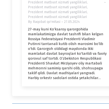
Prezident matbuot xizmati yangiliklari
,
Prezident matbuot xizmati yangiliklari
,
Prezident matbuot xizmati yangiliklari
,
Prezident matbuot xizmati yangiliklari
By
Raqobat qo'mitasi
27.05.2024
27-may kuni Ko‘ksaroy qarorgohida
mamlakatimizga davlat tashrifi bilan kelgan
Rossiya Federatsiyasi Prezidenti Vladimir
Putinni tantanali kutib olish marosimi bo‘lib
o‘tdi. Qarorgoh oldidagi maydonda ikki
mamlakat davlat bayroqlari ko‘tarildi va faxriy
qorovul saf tortdi. O‘zbekiston Respublikasi
Prezidenti Shavkat Mirziyoyev oliy martabali
mehmonni samimiy qarshi olib, shohsupaga
taklif qildi. Davlat madhiyalari yangradi.
Harbiy orkestr sadolari ostida yetakchilar…