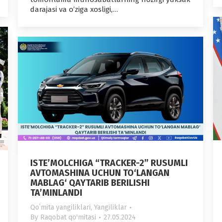
darajasi va oʼziga xosligi,…
ISTE’MOLCHIGA “TRACKER-2” RUSUMLI
AVTOMASHINA UCHUN TO‘LANGAN
MABLAG‘ QAYTARIB BERILISHI
TA’MINLANDI
Qoʻmita yangiliklari
,
Yangiliklar
By
Raqobat qo'mitasi
27.05.2024