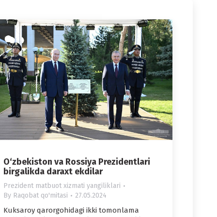
O‘zbekiston va Rossiya Prezidentlari
birgalikda daraxt ekdilar
Prezident matbuot xizmati yangiliklari
By
Raqobat qo'mitasi
27.05.2024
Kuksaroy qarorgohidagi ikki tomonlama