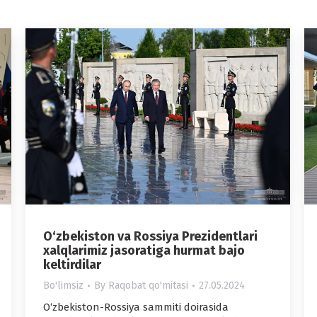
O‘zbekiston va Rossiya Prezidentlari
xalqlarimiz jasoratiga hurmat bajo
keltirdilar
Bo'limsiz
By
Raqobat qo'mitasi
27.05.2024
O‘zbekiston-Rossiya sammiti doirasida