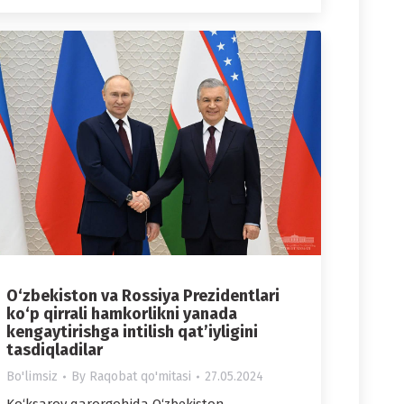
O‘zbekiston va Rossiya Prezidentlari
ko‘p qirrali hamkorlikni yanada
kengaytirishga intilish qat’iyligini
tasdiqladilar
Bo'limsiz
By
Raqobat qo'mitasi
27.05.2024