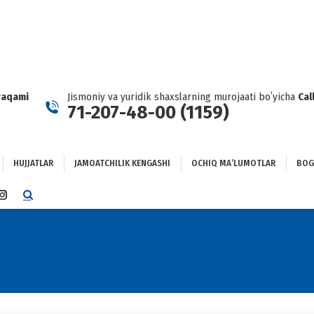
HUJJATLAR
JAMOATCHILIK KENGASHI
OCHIQ MAʼLUMOTLAR
GʻLANISH
raqami
Jismoniy va yuridik shaxslarning murojaati boʻyicha
Cal
71-207-48-00 (1159)
HUJJATLAR
JAMOATCHILIK KENGASHI
OCHIQ MAʼLUMOTLAR
BOG
TTER
INSTAGRAM
E
PAGE
NS
OPENS
IN
NEW
DOW
WINDOW