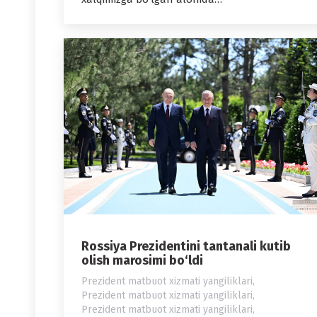
Rossiya Prezidentini tantanali kutib
olish marosimi bo‘ldi
Prezident matbuot xizmati yangiliklari
,
Prezident matbuot xizmati yangiliklari
,
Prezident matbuot xizmati yangiliklari
,