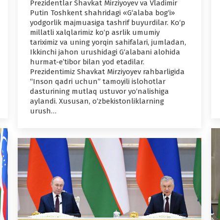
Prezidentlar Shavkat Mirziyoyev va Vladimir
Putin Toshkent shahridagi «G‘alaba bog‘i»
yodgorlik majmuasiga tashrif buyurdilar. Ko‘p
millatli xalqlarimiz ko‘p asrlik umumiy
tariximiz va uning yorqin sahifalari, jumladan,
Ikkinchi jahon urushidagi G‘alabani alohida
hurmat-e’tibor bilan yod etadilar.
Prezidentimiz Shavkat Mirziyoyev rahbarligida
“Inson qadri uchun” tamoyili islohotlar
dasturining mutlaq ustuvor yo‘nalishiga
aylandi. Xususan, o‘zbekistonliklarning
urush…