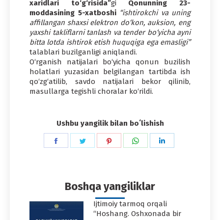
xaridlari to‘g‘risida”
gi
Qonunning 23-
moddasining 5-xatboshi
“ishtirokchi va uning
affillangan shaxsi elektron do‘kon, auksion, eng
yaxshi takliflarni tanlash va tender bo‘yicha ayni
bitta lotda ishtirok etish huquqiga ega emasligi”
talablari buzilganligi aniqlandi.
O‘rganish natijalari bo‘yicha qonun buzilish
holatlari yuzasidan belgilangan tartibda ish
qo‘zg‘atilib, savdo natijalari bekor qilinib,
masullarga tegishli choralar ko‘rildi.
Ushbu yangilik bilan boʻlishish
Share
Share
Share
Share
Share
on
on
on
on
on
Facebook
Twitter
Pinterest
WhatsApp
LinkedIn
Boshqa yangiliklar
Ijtimoiy tarmoq orqali
“Hoshang. Oshxonada bir