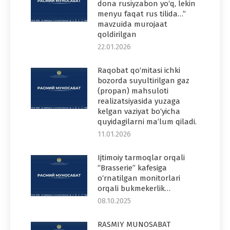
dona rusiyzabon yo‘q, lekin
menyu faqat rus tilida…”
mavzuida murojaat
qoldirilgan
22.01.2026
Raqobat qo‘mitasi ichki
bozorda suyultirilgan gaz
(propan) mahsuloti
realizatsiyasida yuzaga
kelgan vaziyat bo‘yicha
quyidagilarni ma’lum qiladi.
11.01.2026
Ijtimoiy tarmoqlar orqali
“Brasserie” kafesiga
o‘rnatilgan monitorlari
orqali bukmekerlik…
08.10.2025
RASMIY MUNOSABAT