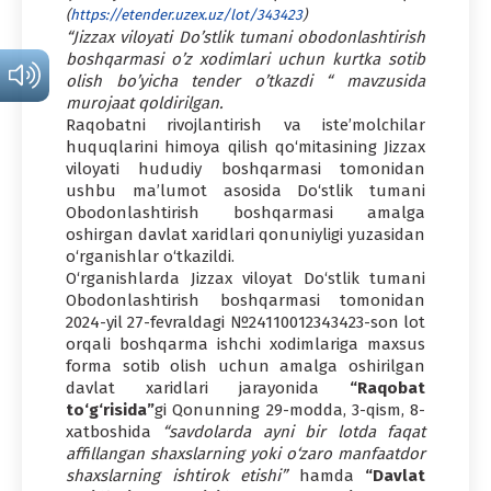
(
https://etender.uzex.uz/lot/343423
)
“Jizzax viloyati Do’stlik tumani obodonlashtirish
boshqarmasi o’z xodimlari uchun kurtka sotib
olish bo’yicha tender o’tkazdi “ mavzusida
murojaat qoldirilgan.
Raqobatni rivojlantirish va iste’molchilar
huquqlarini himoya qilish qo‘mitasining Jizzax
viloyati hududiy boshqarmasi tomonidan
ushbu ma’lumot asosida Do‘stlik tumani
Obodonlashtirish boshqarmasi amalga
oshirgan davlat xaridlari qonuniyligi yuzasidan
o‘rganishlar o‘tkazildi.
O‘rganishlarda Jizzax viloyat Do‘stlik tumani
Obodonlashtirish boshqarmasi tomonidan
2024-yil 27-fevraldagi №24110012343423-son lot
orqali boshqarma ishchi xodimlariga maxsus
forma sotib olish uchun amalga oshirilgan
davlat xaridlari jarayonida
“Raqobat
to‘g‘risida”
gi Qonunning 29-modda, 3-qism, 8-
xatboshida
“savdolarda ayni bir lotda faqat
affillangan shaxslarning yoki o‘zaro manfaatdor
shaxslarning ishtirok etishi”
hamda
“Davlat