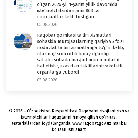
o‘tgan 2026-yil 1-yarim yillik davomida
iste’molchilardan jami 868 ta
murojaatlar kelib tushgan
05.08.2026
Raqobat qo‘mitasi ta’lim xizmatlari
sohasida murojaatlarning qariyb 96 foizi
nodavlat ta’lim xizmatlariga to‘g‘ri kelib,
ularning soni ortib borayotganligi
sababli sohada mavjud muammolarni
hal etish yuzasidan takliflarini vakolatli
organlarga yubordi
05.08.2026
© 2026 - Oʻzbekiston Respublikasi Raqobatni rivojlantirish va
iste'molchilar huquqlarini himoya qilish qoʻmitasi.
Materiallardan foydalanganda, www.raqobat.gov.uz manbai
koʻrsatilishi shart.