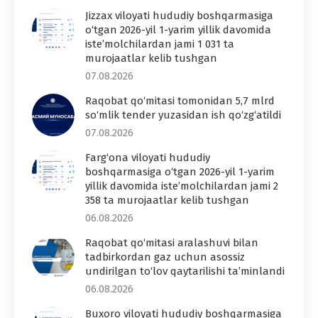
Jizzax viloyati hududiy boshqarmasiga
o‘tgan 2026-yil 1-yarim yillik davomida
iste’molchilardan jami 1 031 ta
murojaatlar kelib tushgan
07.08.2026
Raqobat qo‘mitasi tomonidan 5,7 mlrd
so‘mlik tender yuzasidan ish qo‘zg‘atildi
07.08.2026
Farg‘ona viloyati hududiy
boshqarmasiga o‘tgan 2026-yil 1-yarim
yillik davomida iste’molchilardan jami 2
358 ta murojaatlar kelib tushgan
06.08.2026
Raqobat qo‘mitasi aralashuvi bilan
tadbirkordan gaz uchun asossiz
undirilgan to‘lov qaytarilishi ta’minlandi
06.08.2026
Buxoro viloyati hududiy boshqarmasiga