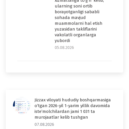
xizmatlariga to‘g‘ri kelib,
ularning soni ortib
borayotganligi sababli
sohada mavjud
muammolarni hal etish
yuzasidan takliflarini
vakolatli organlarga
yubordi
05.08.2026
Jizzax viloyati hududiy boshqarmasiga
o‘tgan 2026-yil 1-yarim yillik davomida
iste’molchilardan jami 1 031 ta
murojaatlar kelib tushgan
07.08.2026