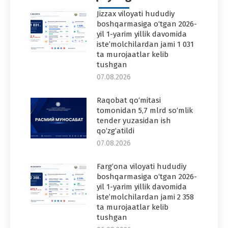
Jizzax viloyati hududiy
boshqarmasiga o‘tgan 2026-
yil 1-yarim yillik davomida
iste’molchilardan jami 1 031
ta murojaatlar kelib
tushgan
07.08.2026
Raqobat qo‘mitasi
tomonidan 5,7 mlrd so‘mlik
tender yuzasidan ish
qo‘zg‘atildi
07.08.2026
Farg‘ona viloyati hududiy
boshqarmasiga o‘tgan 2026-
yil 1-yarim yillik davomida
iste’molchilardan jami 2 358
ta murojaatlar kelib
tushgan