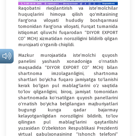
Raqobatni rivojlantirish va iste’molchilar
huquqlarini himoya qilish qo‘mitasining
Farg‘ona viloyati hududiy boshqarmasi
tomonidan Farg‘ona viloyati, Furqat tumanida
istiqomat qiluvchi fuqarodan “DIYOR EXPORT
CO” MCHJ xizmatidan noroziligini bildirib qilgan
murojaati o‘rganib chiqildi.
Mazkur murojaatida iste’molchi quyosh
panelini yashash xonadoniga o‘rnatish
maqsadida “DIYOR EXPORT CO” MCHJ bilan
shartnoma imzolaganligini, shartnoma
shartlari bo‘yicha fuqaro jamiyatga to‘lanishi
kerak bo‘lgan pul mablag‘larini o‘z vaqtida
to‘lov qilganligini, biroq, jamiyat tomonidan
shartnomada ko‘rsatilgan quyosh panellarini
o‘rnatish bo‘yicha belgilangan majburiyatlari
bugungi kunga qadar bajarmay
kelayotganligidan noroziligini bildirib, to‘lov
qilingan pul mablag‘larini qaytarilishi
yuzasidan O‘zbekiston Respublikasi Prezidenti
virtual qabulxonasining “Ishonch telefoni”