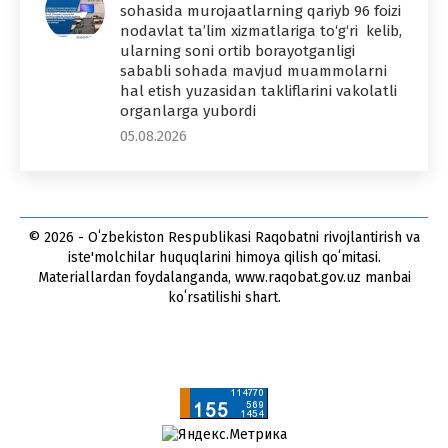
sohasida murojaatlarning qariyb 96 foizi
nodavlat ta’lim xizmatlariga to‘g‘ri kelib,
ularning soni ortib borayotganligi
sababli sohada mavjud muammolarni
hal etish yuzasidan takliflarini vakolatli
organlarga yubordi
05.08.2026
© 2026 - Oʻzbekiston Respublikasi Raqobatni rivojlantirish va
iste'molchilar huquqlarini himoya qilish qoʻmitasi.
Materiallardan foydalanganda, www.raqobat.gov.uz manbai
koʻrsatilishi shart.