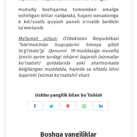
Hududiy boshqarma tomonidan amalga
oshirilgan ishlar natijasida, fuqaro xonadoniga
6 kvt/soatli quyosh paneli o‘rnatib berilishi
ta’minlandi.
Ma’lumot uchun:
O‘zbekiston Respublikasi
“Iste’molchilar huquqlarini himoya qilish
to‘g‘risida”gi Qonunni 19-moddasiga muvofiq
ijrochi ayrim turdagi ishlarni bajarish (xizmatlar
ko‘rsatish) qoidalarida yoki shartnomada
belgilangan muddatda, hajmda va sifatda ishni
bajarishi (xizmat ko‘rsatishi) shart.
Ushbu yangilik bilan boʻlishish
Share
Share
Share
Share
Share
on
on
on
on
on
Facebook
Twitter
Pinterest
WhatsApp
LinkedIn
Boshqa yangiliklar