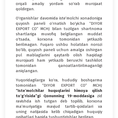
orqali amaliy yordam so‘rab murojaat
qoldirgan.
O‘rganishlar davomida iste’molchi xonadoniga
quyosh paneli o‘rnatish bo‘yicha “DIYOR
EXPORT CO” MCHJ bilan tuzilgan shartnoma
shartlariga muvofiq belgilangan muddat
o‘tsada, korxona tomonidan yetkazib
berilmagan. Fuqaro ushbu holatdan norozi
bo‘lib, quyosh paneli uchun amalga oshirgan
pul mablaglarini qaytarib olish haqidagi
murojaati ham yetkazib beruvchi tashkilot
tomonidan qanoatlantirilmaganligi
aniqlangan.
Yuqoridagilarga ko‘ra, hududiy boshqarma
tomonidan “DIYOR EXPORT CO” MCHJ
“Iste’molchilar huquqlarini himoya qilish
to‘g‘risida”gi Qonunning 19-moddasiga
zid
ravishda ish tutgan deb topilib, korxona
ma’muriyatiga mavjud tartib-qoidalari va
uning natijasida kelib chiqadigan huquqiy
oqibatlari haqida tushuntirishlar berilgan.