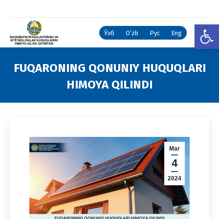
Open
Ўзб
Oʻzb
Рус
Eng
FUQARONING QONUNIY HUQUQLARI
HIMOYA QILINDI
You are here:
Mar
4
2024