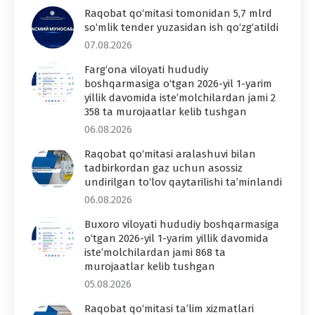
Raqobat qo‘mitasi tomonidan 5,7 mlrd
so‘mlik tender yuzasidan ish qo‘zg‘atildi
07.08.2026
Farg‘ona viloyati hududiy
boshqarmasiga o‘tgan 2026-yil 1-yarim
yillik davomida iste’molchilardan jami 2
358 ta murojaatlar kelib tushgan
06.08.2026
Raqobat qo‘mitasi aralashuvi bilan
tadbirkordan gaz uchun asossiz
undirilgan to‘lov qaytarilishi ta’minlandi
06.08.2026
Buxoro viloyati hududiy boshqarmasiga
o‘tgan 2026-yil 1-yarim yillik davomida
iste’molchilardan jami 868 ta
murojaatlar kelib tushgan
05.08.2026
Raqobat qo‘mitasi ta’lim xizmatlari