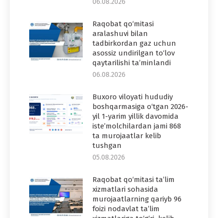
06.08.2026
Raqobat qo‘mitasi
aralashuvi bilan
tadbirkordan gaz uchun
asossiz undirilgan to‘lov
qaytarilishi ta’minlandi
06.08.2026
Buxoro viloyati hududiy
boshqarmasiga o‘tgan 2026-
yil 1-yarim yillik davomida
iste’molchilardan jami 868
ta murojaatlar kelib
tushgan
05.08.2026
Raqobat qo‘mitasi ta’lim
xizmatlari sohasida
murojaatlarning qariyb 96
foizi nodavlat ta’lim