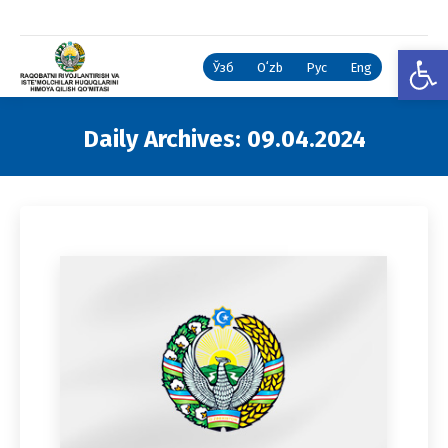
Open
Ўзб
Oʻzb
Рус
Eng
Daily Archives:
09.04.2024
You are here: