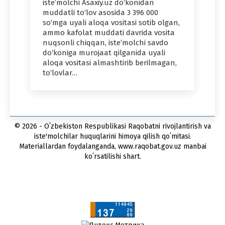
iste’molchi Asaxiy.uz do‘konidan
muddatli to‘lov asosida 3 396 000
so‘mga uyali aloqa vositasi sotib olgan,
ammo kafolat muddati davrida vosita
nuqsonli chiqqan, iste’molchi savdo
do‘koniga murojaat qilganida uyali
aloqa vositasi almashtirib berilmagan,
to‘lovlar…
© 2026 - Oʻzbekiston Respublikasi Raqobatni rivojlantirish va
iste'molchilar huquqlarini himoya qilish qoʻmitasi.
Materiallardan foydalanganda, www.raqobat.gov.uz manbai
koʻrsatilishi shart.