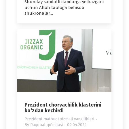
Shunday saodatli damlarga yetkazgani
uchun Alloh taologa behisob
shukronalar…
Prezident chorvachilik klasterini
ko‘zdan kechirdi
Prezident matbuot xizmati yangiliklari
By
Raqobat qo'mitasi
09.04.2024