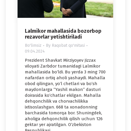
Lalmikor mahallasida bozorbop
rezavorlar yetishtiriladi
Bo'limsiz
By
Raqobat qo'mitasi
09.04.2024
Prezident Shavkat Mirziyoyev Jizzax
viloyati Zarbdor tumanidagi Lalmikor
mahallasida bo‘ldi. Bu yerda 3 ming 700
nafardan ortiq aholi yashaydi. Mahalla
obod qilingan, yo‘l chetlari va bo‘sh
maydonlarga “Yashil makon” dasturi
doirasida ko‘chatlar ekilgan. Mahalla
dehqonchilik va chorvachilikka
ixtisoslashgan. 668 ta xonadonning
barchasida tomorqa bor. Shuningdek,
aholiga dehqonchilik qilish uchun 126
gektar yer ajratilgan. O‘zbekiston
Respublikasi…