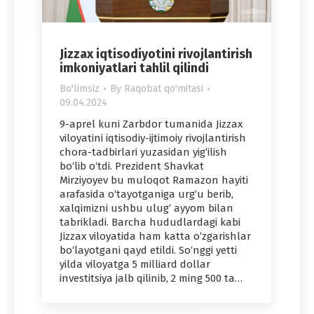
Jizzax iqtisodiyotini rivojlantirish
imkoniyatlari tahlil qilindi
Bo'limsiz
By
Raqobat qo'mitasi
09.04.2024
9-aprel kuni Zarbdor tumanida Jizzax
viloyatini iqtisodiy-ijtimoiy rivojlantirish
chora-tadbirlari yuzasidan yig‘ilish
bo‘lib o‘tdi. Prezident Shavkat
Mirziyoyev bu muloqot Ramazon hayiti
arafasida o‘tayotganiga urg‘u berib,
xalqimizni ushbu ulug‘ ayyom bilan
tabrikladi. Barcha hududlardagi kabi
Jizzax viloyatida ham katta o‘zgarishlar
bo‘layotgani qayd etildi. So‘nggi yetti
yilda viloyatga 5 milliard dollar
investitsiya jalb qilinib, 2 ming 500 ta…