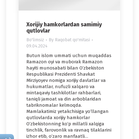
Xorijiy hamkorlardan samimiy
qutlovlar
Bo'limsiz
By
Raqobat qo'mitasi
09.04.2024
Butun islom ummati uchun muqaddas
Ramazon oyi va muborak Ramazon
hayiti munosabati bilan O‘zbekiston
Respublikasi Prezidenti Shavkat
Mirziyoyev nomiga xorijiy davlatlar va
hukumatlar, nufuzli xalqaro va
mintaqaviy tashkilotlar rahbarlari,
taniqli jamoat va din arboblaridan
tabriknomalar kelmoqda.
Mamlakatimiz yetakchisiga yo‘llangan
qutlovlarda xorijiy hamkorlar
O‘zbekistonning ko‘p millatli xalqiga
tinchlik, farovonlik va ravnaq tilaklarini
izhor etib, o‘zaro manfaatli…