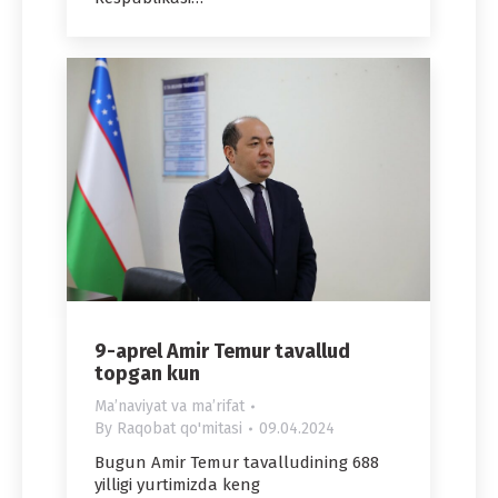
9-aprel Amir Temur tavallud
topgan kun
Maʼnaviyat va maʼrifat
By
Raqobat qo'mitasi
09.04.2024
Bugun Amir Temur tavalludining 688
yilligi yurtimizda keng