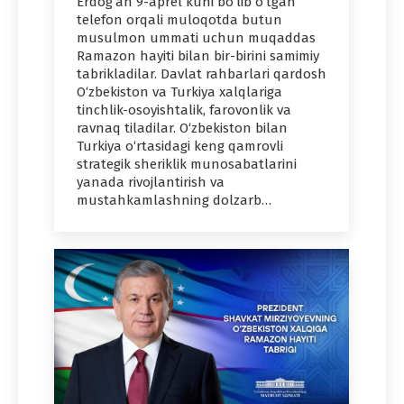
Erdog‘an 9-aprel kuni bo‘lib o‘tgan
telefon orqali muloqotda butun
musulmon ummati uchun muqaddas
Ramazon hayiti bilan bir-birini samimiy
tabrikladilar. Davlat rahbarlari qardosh
O‘zbekiston va Turkiya xalqlariga
tinchlik-osoyishtalik, farovonlik va
ravnaq tiladilar. O‘zbekiston bilan
Turkiya o‘rtasidagi keng qamrovli
strategik sheriklik munosabatlarini
yanada rivojlantirish va
mustahkamlashning dolzarb…