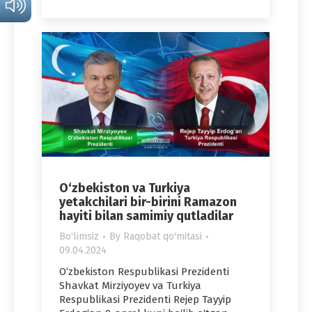
O‘zbekiston va Turkiya
yetakchilari bir-birini Ramazon
hayiti bilan samimiy qutladilar
Bo'limsiz
By
Raqobat qo'mitasi
09.04.2024
O‘zbekiston Respublikasi Prezidenti
Shavkat Mirziyoyev va Turkiya
Respublikasi Prezidenti Rejep Tayyip