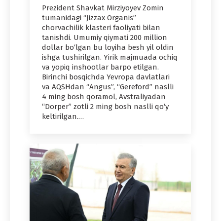
Prezident Shavkat Mirziyoyev Zomin
tumanidagi “Jizzax Organis”
chorvachilik klasteri faoliyati bilan
tanishdi. Umumiy qiymati 200 million
dollar bo‘lgan bu loyiha besh yil oldin
ishga tushirilgan. Yirik majmuada ochiq
va yopiq inshootlar barpo etilgan.
Birinchi bosqichda Yevropa davlatlari
va AQSHdan “Angus”, “Gereford” naslli
4 ming bosh qoramol, Avstraliyadan
“Dorper” zotli 2 ming bosh naslli qo‘y
keltirilgan.…