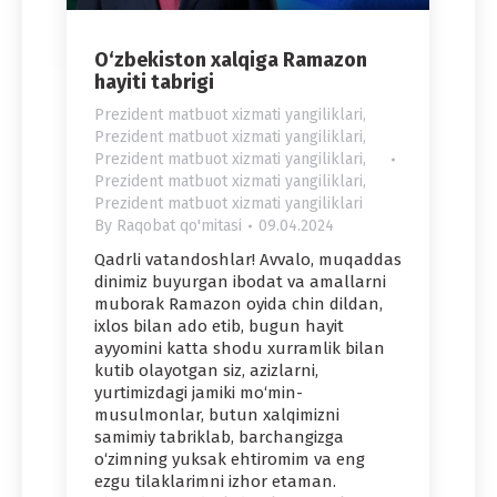
O‘zbekiston xalqiga Ramazon
hayiti tabrigi
Prezident matbuot xizmati yangiliklari
,
Prezident matbuot xizmati yangiliklari
,
Prezident matbuot xizmati yangiliklari
,
Prezident matbuot xizmati yangiliklari
,
Prezident matbuot xizmati yangiliklari
By
Raqobat qo'mitasi
09.04.2024
Qadrli vatandoshlar! Avvalo, muqaddas
dinimiz buyurgan ibodat va amallarni
muborak Ramazon oyida chin dildan,
ixlos bilan ado etib, bugun hayit
ayyomini katta shodu xurramlik bilan
kutib olayotgan siz, azizlarni,
yurtimizdagi jamiki mo‘min-
musulmonlar, butun xalqimizni
samimiy tabriklab, barchangizga
o‘zimning yuksak ehtiromim va eng
ezgu tilaklarimni izhor etaman.