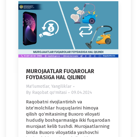
MUROJAATLAR FUQAROLAR
FOYDASIGA HAL QILINDI
Ma'lumotlar
,
Yangiliklar
By
Raqobat qo'mitasi
09.04.2024
Raqobatni rivojlantirish va
iste’molchilar huquqlarini himoya
qilish qo‘mitasining Buxoro viloyati
hududiy boshqarmasiga ikki fuqarodan
murojaat kelib tushdi. Murojaatlarning
birida Buxoro viloyatida yashovchi