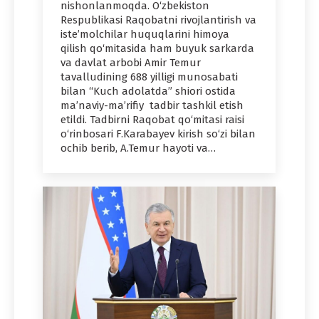
nishonlanmoqda. O‘zbekiston
Respublikasi Raqobatni rivojlantirish va
iste’molchilar huquqlarini himoya
qilish qo‘mitasida ham buyuk sarkarda
va davlat arbobi Amir Temur
tavalludining 688 yilligi munosabati
bilan “Kuch adolatda” shiori ostida
ma’naviy-ma’rifiy tadbir tashkil etish
etildi. Tadbirni Raqobat qo‘mitasi raisi
o‘rinbosari F.Karabayev kirish so‘zi bilan
ochib berib, A.Temur hayoti va…