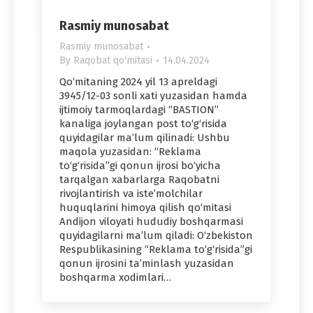
Rasmiy munosabat
Rasmiy munosabat
By
Raqobat qo'mitasi
14.04.2024
Qo‘mitaning 2024 yil 13 apreldagi
3945/12-03 sonli xati yuzasidan hamda
ijtimoiy tarmoqlardagi “BASTION”
kanaliga joylangan post to‘g‘risida
quyidagilar ma’lum qilinadi: Ushbu
maqola yuzasidan: “Reklama
to‘g‘risida”gi qonun ijrosi bo‘yicha
tarqalgan xabarlarga Raqobatni
rivojlantirish va iste’molchilar
huquqlarini himoya qilish qo‘mitasi
Andijon viloyati hududiy boshqarmasi
quyidagilarni ma’lum qiladi: O‘zbekiston
Respublikasining “Reklama to‘g‘risida”gi
qonun ijrosini ta’minlash yuzasidan
boshqarma xodimlari…