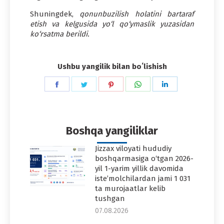
Shuningdek,
qonunbuzilish holatini bartaraf
etish va kelgusida yo‘l qo‘ymaslik yuzasidan
ko‘rsatma berildi.
Ushbu yangilik bilan boʻlishish
Share
Share
Share
Share
Share
on
on
on
on
on
Facebook
Twitter
Pinterest
WhatsApp
LinkedIn
Boshqa yangiliklar
Jizzax viloyati hududiy
boshqarmasiga o‘tgan 2026-
yil 1-yarim yillik davomida
iste’molchilardan jami 1 031
ta murojaatlar kelib
tushgan
07.08.2026