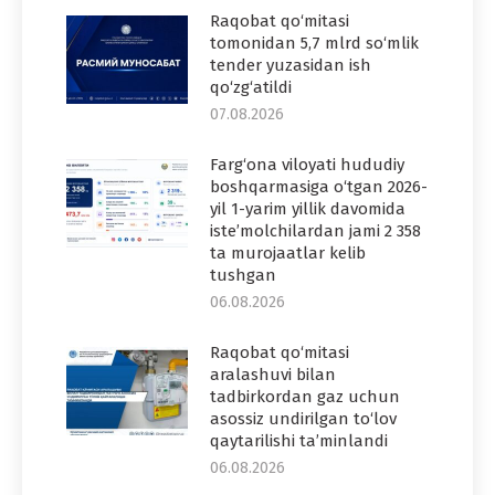
Raqobat qo‘mitasi
tomonidan 5,7 mlrd so‘mlik
tender yuzasidan ish
qo‘zg‘atildi
07.08.2026
Farg‘ona viloyati hududiy
boshqarmasiga o‘tgan 2026-
yil 1-yarim yillik davomida
iste’molchilardan jami 2 358
ta murojaatlar kelib
tushgan
06.08.2026
Raqobat qo‘mitasi
aralashuvi bilan
tadbirkordan gaz uchun
asossiz undirilgan to‘lov
qaytarilishi ta’minlandi
06.08.2026