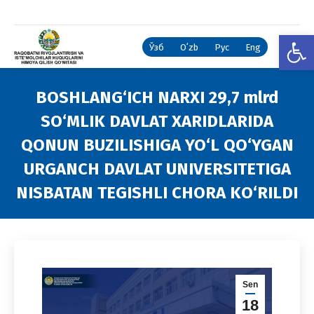
Open
Ўзб
Oʻzb
Рус
Eng
BOSHLANG‘ICH NARXI 29,7 mlrd
SO‘MLIK DAVLAT XARIDLARIDA
QONUN BUZILISHIGA YO‘L QO‘YGAN
URGANCH DAVLAT UNIVERSITETIGA
NISBATAN TEGISHLI CHORA KO‘RILDI
You are here:
Sen
18