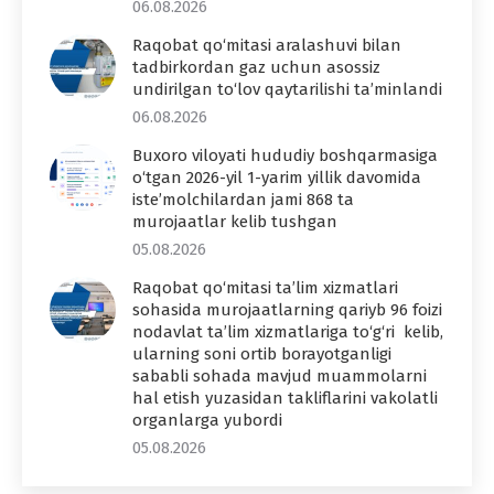
06.08.2026
Raqobat qo‘mitasi aralashuvi bilan
tadbirkordan gaz uchun asossiz
undirilgan to‘lov qaytarilishi ta’minlandi
06.08.2026
Buxoro viloyati hududiy boshqarmasiga
o‘tgan 2026-yil 1-yarim yillik davomida
iste’molchilardan jami 868 ta
murojaatlar kelib tushgan
05.08.2026
Raqobat qo‘mitasi ta’lim xizmatlari
sohasida murojaatlarning qariyb 96 foizi
nodavlat ta’lim xizmatlariga to‘g‘ri kelib,
ularning soni ortib borayotganligi
sababli sohada mavjud muammolarni
hal etish yuzasidan takliflarini vakolatli
organlarga yubordi
05.08.2026