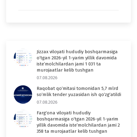
Jizzax viloyati hududiy boshqarmasiga
o‘tgan 2026-yil 1-yarim yillik davomida
iste’molchilardan jami 1 031 ta
murojaatlar kelib tushgan
07.08.2026
Raqobat qo‘mitasi tomonidan 5,7 mlrd
so‘mlik tender yuzasidan ish qo‘zg‘atildi
07.08.2026
Farg‘ona viloyati hududiy
boshqarmasiga o‘tgan 2026-yil 1-yarim
yillik davomida iste’molchilardan jami 2
358 ta murojaatlar kelib tushgan