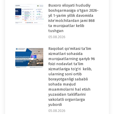
Buxoro viloyati hududiy
boshqarmasiga o‘tgan 2026-
yil 1-yarim yillik davomida
iste’molchilardan jami 868
ta murojaatlar kelib
tushgan
05.08.2026
Raqobat qo‘mitasi ta’lim
xizmatlari sohasida
murojaatlarning qariyb 96
foizi nodavlat ta’lim
xizmatlariga to‘g‘ri kelib,
ularning soni ortib
borayotganligi sababli
sohada mavjud
muammolarni hal etish
yuzasidan takliflarini
vakolatli organlarga
yubordi
05.08.2026