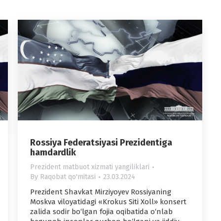
Rossiya Federatsiyasi Prezidentiga
hamdardlik
Prezident matbuot xizmati yangiliklari
By
Raqobat qo'mitasi
23.03.2024
Prezident Shavkat Mirziyoyev Rossiyaning
Moskva viloyatidagi «Krokus Siti Xoll» konsert
zalida sodir bo‘lgan fojia oqibatida o‘nlab