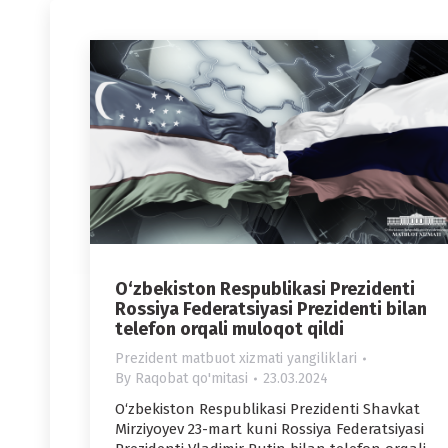
O‘zbekiston Respublikasi Prezidenti
Rossiya Federatsiyasi Prezidenti bilan
telefon orqali muloqot qildi
Prezident matbuot xizmati yangiliklari
By
Raqobat qo'mitasi
23.03.2024
O‘zbekiston Respublikasi Prezidenti Shavkat
Mirziyoyev 23-mart kuni Rossiya Federatsiyasi