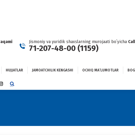
HUJJATLAR
JAMOATCHILIK KENGASHI
OCHIQ MAʼLUMOTLAR
GʻLANISH
raqami
Jismoniy va yuridik shaxslarning murojaati boʻyicha
Cal
71-207-48-00 (1159)
HUJJATLAR
JAMOATCHILIK KENGASHI
OCHIQ MAʼLUMOTLAR
BOG
TTER
INSTAGRAM
E
PAGE
NS
OPENS
IN
NEW
DOW
WINDOW