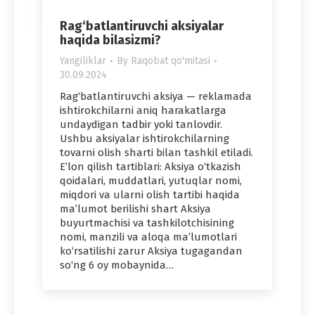
Rag‘batlantiruvchi aksiyalar
haqida bilasizmi?
Yangiliklar
By
Raqobat qo'mitasi
30.09.2024
Rag‘batlantiruvchi aksiya — reklamada
ishtirokchilarni aniq harakatlarga
undaydigan tadbir yoki tanlovdir.
Ushbu aksiyalar ishtirokchilarning
tovarni olish sharti bilan tashkil etiladi.
E’lon qilish tartiblari: Aksiya o‘tkazish
qoidalari, muddatlari, yutuqlar nomi,
miqdori va ularni olish tartibi haqida
ma’lumot berilishi shart Aksiya
buyurtmachisi va tashkilotchisining
nomi, manzili va aloqa ma’lumotlari
ko‘rsatilishi zarur Aksiya tugagandan
so‘ng 6 oy mobaynida…