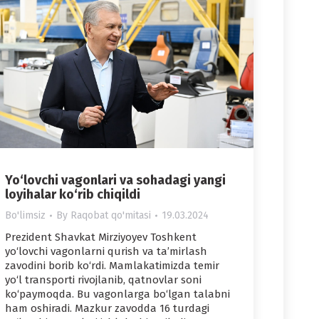
Yo‘lovchi vagonlari va sohadagi yangi
loyihalar ko‘rib chiqildi
Bo'limsiz
By
Raqobat qo'mitasi
19.03.2024
Prezident Shavkat Mirziyoyev Toshkent
yo‘lovchi vagonlarni qurish va ta’mirlash
zavodini borib ko‘rdi. Mamlakatimizda temir
yo‘l transporti rivojlanib, qatnovlar soni
ko‘paymoqda. Bu vagonlarga bo‘lgan talabni
ham oshiradi. Mazkur zavodda 16 turdagi