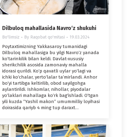
Dilbuloq mahallasida Navro‘z shukuhi
Bo'limsiz
By
Raqobat qo'mitasi
19.03.2024
Poytaxtimizning Yakkasaroy tumanidagi
Dilbuloq mahallasiga bu yilgi Navro‘z yanada
ko‘tarinkilik bilan keldi. Davlat-xususiy
sherikchilik asosida zamonaviy mahalla
idorasi qurildi. Ko‘p qavatli uylar yo‘lagi va
ichki ko‘chalar, yerto‘lalar ta’mirlandi. Anhor
bo‘yi tartibga keltirilib, obod sayilgohga
aylantirildi. Ishkomlar, nihollar, piyodalar
yo‘laklari mahallaga ko‘rk bag‘ishladi. O‘tgan
yili kuzda “Yashil makon” umummilliy loyihasi
doirasida qariyb 4 ming tup daraxt…