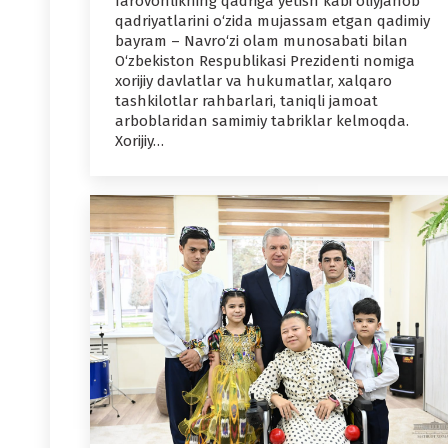
farovonlikning qadriga yetish kabi oliyjanob
qadriyatlarini o‘zida mujassam etgan qadimiy
bayram – Navro‘zi olam munosabati bilan
O‘zbekiston Respublikasi Prezidenti nomiga
xorijiy davlatlar va hukumatlar, xalqaro
tashkilotlar rahbarlari, taniqli jamoat
arboblaridan samimiy tabriklar kelmoqda.
Xorijiy…