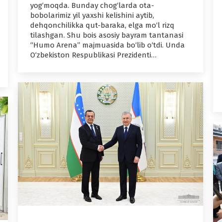
yog‘moqda. Bunday chog‘larda ota-
bobolarimiz yil yaxshi kelishini aytib,
dehqonchilikka qut-baraka, elga mo‘l rizq
tilashgan. Shu bois asosiy bayram tantanasi
“Humo Arena” majmuasida bo‘lib o‘tdi. Unda
O‘zbekiston Respublikasi Prezidenti…