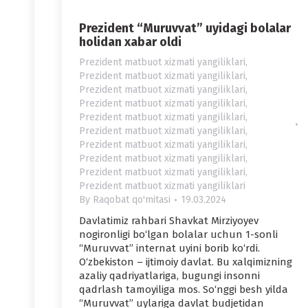
Prezident “Muruvvat” uyidagi bolalar
holidan xabar oldi
Prezident matbuot xizmati yangiliklari
,
Prezident matbuot xizmati yangiliklari
,
Prezident matbuot xizmati yangiliklari
,
Prezident matbuot xizmati yangiliklari
,
Prezident matbuot xizmati yangiliklari
,
Prezident matbuot xizmati yangiliklari
,
Prezident matbuot xizmati yangiliklari
,
Prezident matbuot xizmati yangiliklari
,
Prezident matbuot xizmati yangiliklari
,
Prezident matbuot xizmati yangiliklari
By
Raqobat qo'mitasi
19.03.2024
Davlatimiz rahbari Shavkat Mirziyoyev
nogironligi bo‘lgan bolalar uchun 1-sonli
“Muruvvat” internat uyini borib ko‘rdi.
O‘zbekiston – ijtimoiy davlat. Bu xalqimizning
azaliy qadriyatlariga, bugungi insonni
qadrlash tamoyiliga mos. So‘nggi besh yilda
“Muruvvat” uylariga davlat budjetidan