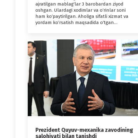
ajratilgan mablag‘lar 3 barobardan ziyod
oshgan. Ulardagi xodimlar va o‘rinlar soni
ham ko‘paytirilgan. Aholiga sifatli xizmat va
yordam ko‘rsatish maqsadida o‘tgan…
Prezident Quyuv-mexanika zavodining
salohiyati bilan tanishdi