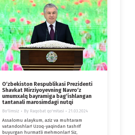
O‘zbekiston Respublikasi Prezidenti
Shavkat Mirziyoyevning Navro‘z
umumxalq bayramiga bag‘ishlangan
tantanali marosimdagi nutqi
Bo'limsiz
By
Raqobat qo'mitasi
21.03.2024
Assalomu alaykum, aziz va muhtaram
vatandoshlar! Uzoq-yaqindan tashrif
buyurgan hurmatli mehmonlar! Siz,