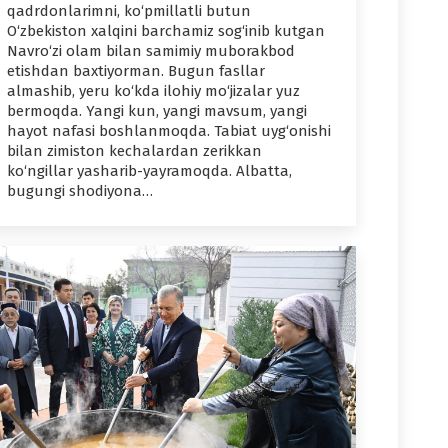
qadrdonlarimni, ko‘pmillatli butun
O‘zbekiston xalqini barchamiz sog‘inib kutgan
Navro‘zi olam bilan samimiy muborakbod
etishdan baxtiyorman. Bugun fasllar
almashib, yeru ko‘kda ilohiy mo‘jizalar yuz
bermoqda. Yangi kun, yangi mavsum, yangi
hayot nafasi boshlanmoqda. Tabiat uyg‘onishi
bilan zimiston kechalardan zerikkan
ko‘ngillar yasharib-yayramoqda. Albatta,
bugungi shodiyona…