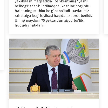
yaxshilash maqsadida Toshkentning “yashil
belbog‘i” tashkil etilmoqda. Yoshlar bog‘i shu
halqaning muhim bo‘g‘ini bo‘ladi. Davlatimiz
rahbariga bog‘ loyihasi haqida axborot berildi.
Uning maydoni 75 gektardan ziyod bo‘lib,
hududi jihatidan…