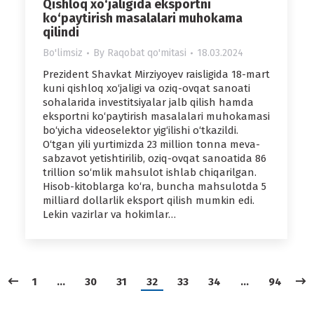
Qishloq xo‘jaligida eksportni
ko‘paytirish masalalari muhokama
qilindi
Bo'limsiz
By
Raqobat qo'mitasi
18.03.2024
Prezident Shavkat Mirziyoyev raisligida 18-mart
kuni qishloq xo‘jaligi va oziq-ovqat sanoati
sohalarida investitsiyalar jalb qilish hamda
eksportni ko‘paytirish masalalari muhokamasi
bo‘yicha videoselektor yig‘ilishi o‘tkazildi.
O‘tgan yili yurtimizda 23 million tonna meva-
sabzavot yetishtirilib, oziq-ovqat sanoatida 86
trillion so‘mlik mahsulot ishlab chiqarilgan.
Hisob-kitoblarga ko‘ra, buncha mahsulotda 5
milliard dollarlik eksport qilish mumkin edi.
Lekin vazirlar va hokimlar…
1
…
30
31
32
33
34
…
94