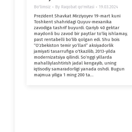
Bo'limsiz
By
Raqobat qo'mitasi
19.03.2024
Prezident Shavkat Mirziyoyev 19-mart kuni
Toshkent shahridagi Quyuv-mexanika
zavodiga tashrif buyurdi. Qariyb 40 gektar
maydonli bu zavod bir paytlar to‘liq ishlamay,
past rentabelli bo‘lib qolgan edi. Shu bois
“O‘zbekiston temir yo‘llari” aksiyadorlik
jamiyati tasarrufiga o‘tkazilib, 2013-yilda
modernizatsiya qilindi. So‘nggi yillarda
mahalliylashtirish jadal kengayib, uning
iqtisodiy samaradorligi yanada oshdi. Bugun
majmua yiliga 1 ming 200 ta…