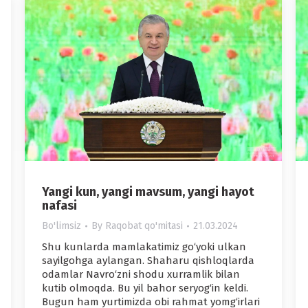
Yangi kun, yangi mavsum, yangi hayot
nafasi
Bo'limsiz
By
Raqobat qo'mitasi
21.03.2024
Shu kunlarda mamlakatimiz go‘yoki ulkan
sayilgohga aylangan. Shaharu qishloqlarda
odamlar Navro‘zni shodu xurramlik bilan
kutib olmoqda. Bu yil bahor seryog‘in keldi.
Bugun ham yurtimizda obi rahmat yomg‘irlari