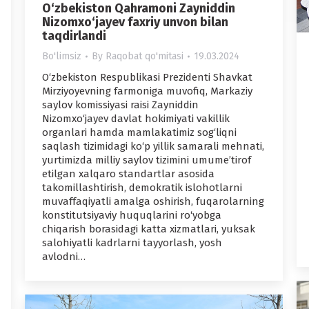
O‘zbekiston Qahramoni Zayniddin
Nizomxo‘jayev faxriy unvon bilan
taqdirlandi
Bo'limsiz
By
Raqobat qo'mitasi
19.03.2024
O‘zbekiston Respublikasi Prezidenti Shavkat
Mirziyoyevning farmoniga muvofiq, Markaziy
saylov komissiyasi raisi Zayniddin
Nizomxo‘jayev davlat hokimiyati vakillik
organlari hamda mamlakatimiz sog‘liqni
saqlash tizimidagi ko‘p yillik samarali mehnati,
yurtimizda milliy saylov tizimini umume’tirof
etilgan xalqaro standartlar asosida
takomillashtirish, demokratik islohotlarni
muvaffaqiyatli amalga oshirish, fuqarolarning
konstitutsiyaviy huquqlarini ro‘yobga
chiqarish borasidagi katta xizmatlari, yuksak
salohiyatli kadrlarni tayyorlash, yosh
avlodni…