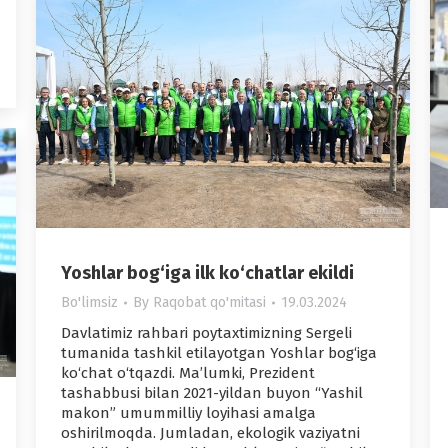
Yoshlar bog‘iga ilk ko‘chatlar ekildi
Bo'limsiz
By
Raqobat qo'mitasi
19.03.2024
Davlatimiz rahbari poytaxtimizning Sergeli
tumanida tashkil etilayotgan Yoshlar bog‘iga
ko‘chat o‘tqazdi. Ma’lumki, Prezident
tashabbusi bilan 2021-yildan buyon “Yashil
makon” umummilliy loyihasi amalga
oshirilmoqda. Jumladan, ekologik vaziyatni