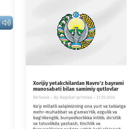
Xorijiy yetakchilardan Navro‘z bayrami
munosabati bilan samimiy qutlovlar
Bo'limsiz
By
Raqobat qo'mitasi
21.03.2024
Ko‘p millatli xalqimizning ona yurt va tabiatga
mehr-muhabbat va g‘amxo‘rlik, ezgulik va
bag‘rikenglik, bunyodkorlikka intilib, do‘stlik
va totuvlikda yashash, tinchlik va