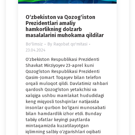
O‘zbekiston va Qozog‘iston
Prezidentlari amaliy
hamkorlikning dolzarb
masalalarini muhokama qildilar
Bo'limsiz
By
Raqobat qo'mitasi
23.04.2024
O‘zbekiston Respublikasi Prezidenti
Shavkat Mirziyoyev 23-aprel kuni
Qozog‘iston Respublikasi Prezidenti
Qasim-Jomart Toqayev bilan telefon
orqali muloqot qildi. Davlatimiz rahbari
qardosh Qozog‘iston yetakchisi va
xalqiga ushbu mamlakat hududidagi
keng miqyosli toshqinlar natijasida
insonlar qurbon bo‘lgani munosabati
bilan hamdardlik izhor etdi. Bunday
tabiiy ofatlar keyingi paytlarda
mintaqamizda kuzatilayotgan
iqlimning salbiy o‘zgarishlari oqibati