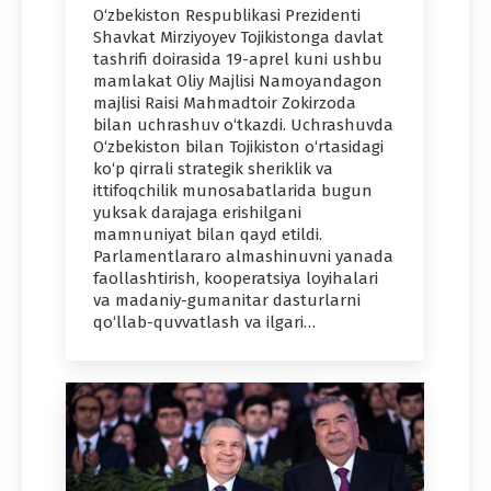
O‘zbekiston Respublikasi Prezidenti
Shavkat Mirziyoyev Tojikistonga davlat
tashrifi doirasida 19-aprel kuni ushbu
mamlakat Oliy Majlisi Namoyandagon
majlisi Raisi Mahmadtoir Zokirzoda
bilan uchrashuv o‘tkazdi. Uchrashuvda
O‘zbekiston bilan Tojikiston o‘rtasidagi
ko‘p qirrali strategik sheriklik va
ittifoqchilik munosabatlarida bugun
yuksak darajaga erishilgani
mamnuniyat bilan qayd etildi.
Parlamentlararo almashinuvni yanada
faollashtirish, kooperatsiya loyihalari
va madaniy-gumanitar dasturlarni
qo‘llab-quvvatlash va ilgari…