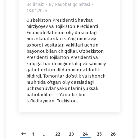
Bo'limsiz
By
Raqobat qo'mitasi
18.04.2024
O‘zbekiston Prezidenti Shavkat
Mirziyoyev va Tojikiston Prezidenti
Emomali Rahmon oliy darajadagi
muzokaralardan so‘ng ommaviy
axborot vositalari vakillari uchun
bayonot bilan chiqdilar. O‘zbekiston
Prezidenti Tojikiston Prezidenti va
xalqiga har doimgidek iliq va samimiy
qabul uchun dildan minnatdorlik
bildirdi. Tomonlar do‘stlik va ishonch
muhitida o‘tgan oliy darajadagi
uchrashuvlar yakunlarini yuksak
baholadilar. – Yana bir bor
ta’kidlayman, Tojikiston…
1
…
22
23
24
25
26