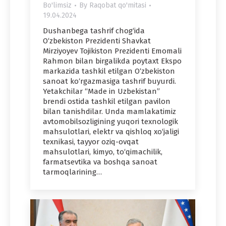
Bo'limsiz
By
Raqobat qo'mitasi
19.04.2024
Dushanbega tashrif chog‘ida
O‘zbekiston Prezidenti Shavkat
Mirziyoyev Tojikiston Prezidenti Emomali
Rahmon bilan birgalikda poytaxt Ekspo
markazida tashkil etilgan O‘zbekiston
sanoat ko‘rgazmasiga tashrif buyurdi.
Yetakchilar “Made in Uzbekistan”
brendi ostida tashkil etilgan pavilon
bilan tanishdilar. Unda mamlakatimiz
avtomobilsozligining yuqori texnologik
mahsulotlari, elektr va qishloq xo‘jaligi
texnikasi, tayyor oziq-ovqat
mahsulotlari, kimyo, to‘qimachilik,
farmatsevtika va boshqa sanoat
tarmoqlarining…