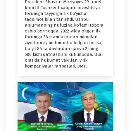
Prezident Shavkat Mirziyoyev 29-aprel
kuni III Toshkent xalqaro investitsiya
forumiga tayyorgarlik bo‘yicha
taqdimot bilan tanishdi. Ushbu
anjumanning nufuzi va ko‘lami tobora
oshib bormoqda. 2022-yilda o‘tgan ilk
forumga 56 mamlakatdan mingdan
ziyod xorijiy mehmonlar kelgan bo‘lsa,
bu yil 84 ta davlatdan qariyb 2 ming
500 kishi qatnashishi kutilmoqda. Ular
orasida hukumat vakillari, yirik
kompaniyalar rahbarlari, BMT,…