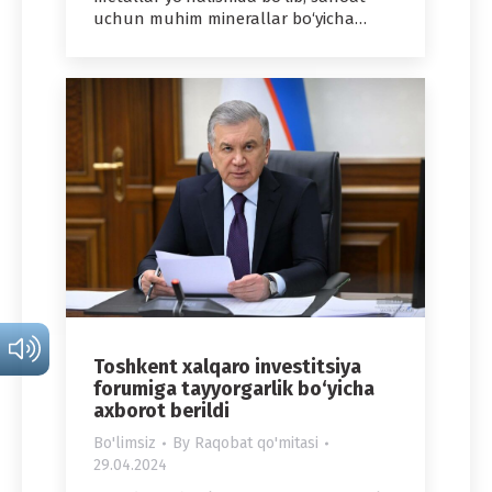
uchun muhim minerallar bo‘yicha…
Toshkent xalqaro investitsiya
forumiga tayyorgarlik bo‘yicha
axborot berildi
Bo'limsiz
By
Raqobat qo'mitasi
29.04.2024