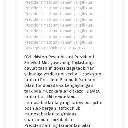
Prezident matbuot xizmati yangiliklari
,
Prezident matbuot xizmati yangiliklari
,
Prezident matbuot xizmati yangiliklari
,
Prezident matbuot xizmati yangiliklari
,
Prezident matbuot xizmati yangiliklari
,
Prezident matbuot xizmati yangiliklari
,
Prezident matbuot xizmati yangiliklari
,
Prezident matbuot xizmati yangiliklari
By
Raqobat qo'mitasi
19.04.2024
O‘zbekiston Respublikasi Prezidenti
Shavkat Mirziyoyevning Tojikistonga
davlat tashrifi doirasidagi tadbirlar
yakuniga yetdi. Kuni kecha O‘zbekiston
rahbari Prezident Emomali Rahmon
bilan tor doirada va kengaytirilgan
tarkibda muzokaralar o‘tkazdi. Davlat
rahbarlari ikki tomonlama
munosabatlarda yangi tarixiy bosqichni
boshlab bergan Ittifoqchilik
munosabatlari to‘g‘risidagi
shartnomani imzoladilar.
Prezidentlarning farmonlari bilan