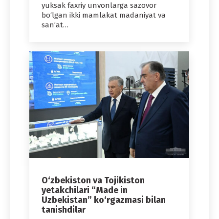
yuksak faxriy unvonlarga sazovor
bo‘lgan ikki mamlakat madaniyat va
san’at…
O‘zbekiston va Tojikiston
yetakchilari “Made in
Uzbekistan” ko‘rgazmasi bilan
tanishdilar