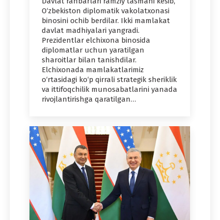
Davlat rahbarlari ramziy tasmani kesib,
O‘zbekiston diplomatik vakolatxonasi
binosini ochib berdilar. Ikki mamlakat
davlat madhiyalari yangradi.
Prezidentlar elchixona binosida
diplomatlar uchun yaratilgan
sharoitlar bilan tanishdilar.
Elchixonada mamlakatlarimiz
o‘rtasidagi ko‘p qirrali strategik sheriklik
va ittifoqchilik munosabatlarini yanada
rivojlantirishga qaratilgan…