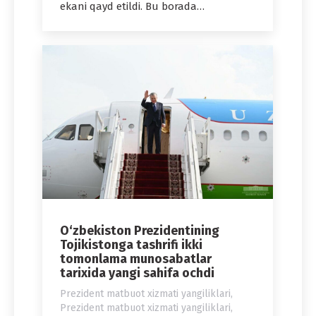
ekani qayd etildi. Bu borada…
O‘zbekiston Prezidentining
Tojikistonga tashrifi ikki
tomonlama munosabatlar
tarixida yangi sahifa ochdi
Prezident matbuot xizmati yangiliklari
,
Prezident matbuot xizmati yangiliklari
,