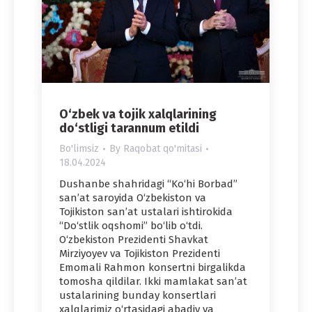
O‘zbek va tojik xalqlarining
do‘stligi tarannum etildi
Bo'limsiz
By
Raqobat qo'mitasi
18.04.2024
Dushanbe shahridagi “Ko‘hi Borbad”
san’at saroyida O‘zbekiston va
Tojikiston san’at ustalari ishtirokida
“Do‘stlik oqshomi” bo‘lib o‘tdi.
O‘zbekiston Prezidenti Shavkat
Mirziyoyev va Tojikiston Prezidenti
Emomali Rahmon konsertni birgalikda
tomosha qildilar. Ikki mamlakat san’at
ustalarining bunday konsertlari
xalqlarimiz o‘rtasidagi abadiy va