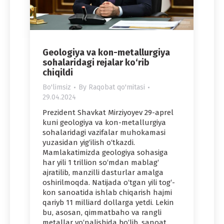
Geologiya va kon-metallurgiya
sohalaridagi rejalar ko‘rib
chiqildi
Bo'limsiz
By
Raqobat qo'mitasi
29.04.2024
Prezident Shavkat Mirziyoyev 29-aprel
kuni geologiya va kon-metallurgiya
sohalaridagi vazifalar muhokamasi
yuzasidan yig‘ilish o‘tkazdi.
Mamlakatimizda geologiya sohasiga
har yili 1 trillion so‘mdan mablag‘
ajratilib, manzilli dasturlar amalga
oshirilmoqda. Natijada o‘tgan yili tog‘-
kon sanoatida ishlab chiqarish hajmi
qariyb 11 milliard dollarga yetdi. Lekin
bu, asosan, qimmatbaho va rangli
metallar yo‘nalishida bo‘lib, sanoat