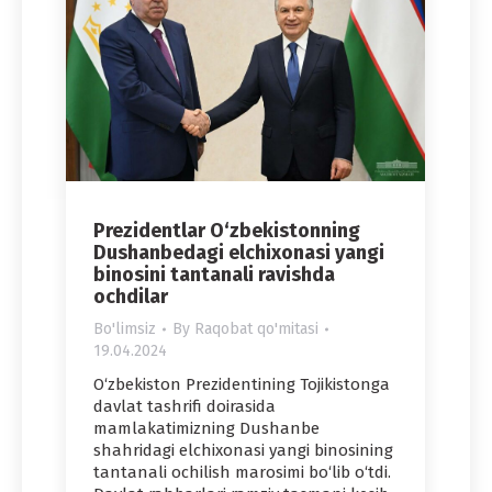
Prezidentlar O‘zbekistonning
Dushanbedagi elchixonasi yangi
binosini tantanali ravishda
ochdilar
Bo'limsiz
By
Raqobat qo'mitasi
19.04.2024
O‘zbekiston Prezidentining Tojikistonga
davlat tashrifi doirasida
mamlakatimizning Dushanbe
shahridagi elchixonasi yangi binosining
tantanali ochilish marosimi bo‘lib o‘tdi.