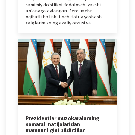
samimiy do‘stlikni ifodalovchi yaxshi
an’anaga aylangan. Zero, mehr-
oqibatli bo‘lish, tinch-totuv yashash –
xalqlarimizning azaliy orzusi va…
Prezidentlar muzokaralarning
samarali natijalaridan
mamnunligini bildirdilar