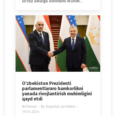
so‘zsiz amalga oshirilishi muhim…
O‘zbekiston Prezidenti
parlamentlararo hamkorlikni
yanada rivojlantirish muhimligini
qayd etdi
Bo'limsiz
By
Raqobat qo'mitasi
19.04.2024