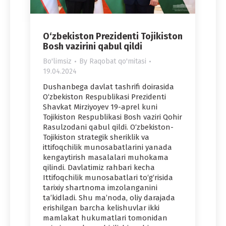
O‘zbekiston Prezidenti Tojikiston
Bosh vazirini qabul qildi
Bo'limsiz
By
Raqobat qo'mitasi
19.04.2024
Dushanbega davlat tashrifi doirasida
O‘zbekiston Respublikasi Prezidenti
Shavkat Mirziyoyev 19-aprel kuni
Tojikiston Respublikasi Bosh vaziri Qohir
Rasulzodani qabul qildi. O‘zbekiston-
Tojikiston strategik sheriklik va
ittifoqchilik munosabatlarini yanada
kengaytirish masalalari muhokama
qilindi. Davlatimiz rahbari kecha
Ittifoqchilik munosabatlari to‘g‘risida
tarixiy shartnoma imzolanganini
ta’kidladi. Shu ma’noda, oliy darajada
erishilgan barcha kelishuvlar ikki
mamlakat hukumatlari tomonidan