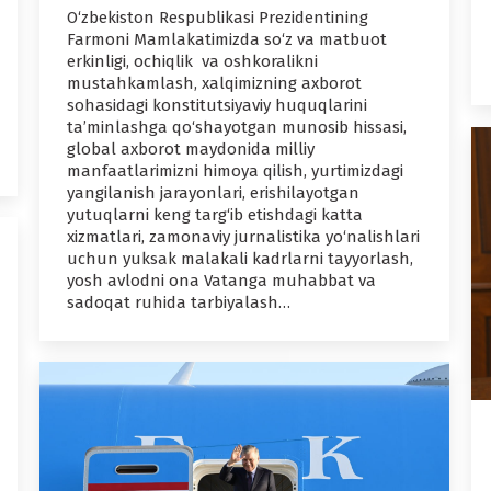
O‘zbekiston Respublikasi Prezidentining
Farmoni Mamlakatimizda so‘z va matbuot
erkinligi, ochiqlik va oshkoralikni
mustahkamlash, xalqimizning axborot
sohasidagi konstitutsiyaviy huquqlarini
ta’minlashga qo‘shayotgan munosib hissasi,
global axborot maydonida milliy
manfaatlarimizni himoya qilish, yurtimizdagi
yangilanish jarayonlari, erishilayotgan
yutuqlarni keng targ‘ib etishdagi katta
xizmatlari, zamonaviy jurnalistika yo‘nalishlari
uchun yuksak malakali kadrlarni tayyorlash,
yosh avlodni ona Vatanga muhabbat va
sadoqat ruhida tarbiyalash…