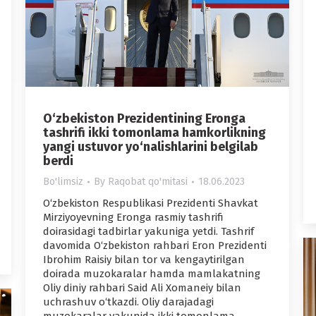
O‘zbekiston Prezidentining Eronga
tashrifi ikki tomonlama hamkorlikning
yangi ustuvor yo‘nalishlarini belgilab
berdi
Bo'limsiz
By
Raqobat qo'mitasi
18.06.2023
O‘zbekiston Respublikasi Prezidenti Shavkat
Mirziyoyevning Eronga rasmiy tashrifi
doirasidagi tadbirlar yakuniga yetdi. Tashrif
davomida O‘zbekiston rahbari Eron Prezidenti
Ibrohim Raisiy bilan tor va kengaytirilgan
doirada muzokaralar hamda mamlakatning
Oliy diniy rahbari Said Ali Xomaneiy bilan
uchrashuv o‘tkazdi. Oliy darajadagi