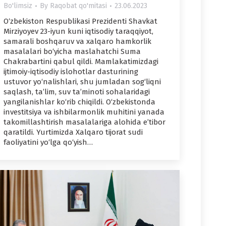
Bo'limsiz
By
Raqobat qo'mitasi
23.06.2023
O‘zbekiston Respublikasi Prezidenti Shavkat
Mirziyoyev 23-iyun kuni iqtisodiy taraqqiyot,
samarali boshqaruv va xalqaro hamkorlik
masalalari bo‘yicha maslahatchi Suma
Chakrabartini qabul qildi. Mamlakatimizdagi
ijtimoiy-iqtisodiy islohotlar dasturining
ustuvor yo‘nalishlari, shu jumladan sog‘liqni
saqlash, ta’lim, suv ta’minoti sohalaridagi
yangilanishlar ko‘rib chiqildi. O‘zbekistonda
investitsiya va ishbilarmonlik muhitini yanada
takomillashtirish masalalariga alohida e’tibor
qaratildi. Yurtimizda Xalqaro tijorat sudi
faoliyatini yo‘lga qo‘yish…