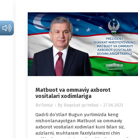
Matbuot va ommaviy axborot
vositalari xodimlariga
Bo'limsiz
By
Raqobat qo'mitasi
27.06.2023
Qadrli do‘stlar! Bugun yurtimizda keng
nishonlanayotgan Matbuot va ommaviy
axborot vositalari xodimlari kuni bilan siz,
azizlarni, muhtaram faxriylarimizni chin