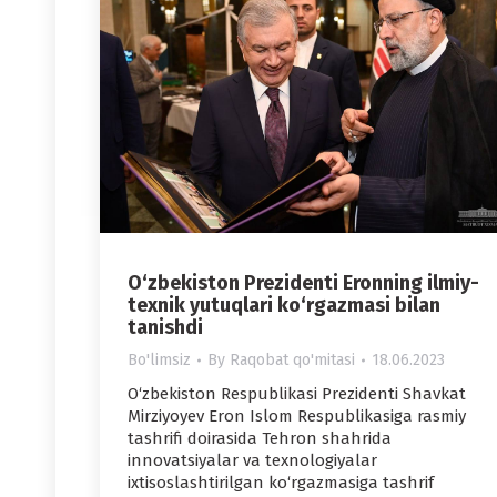
O‘zbekiston Prezidenti Eronning ilmiy-
texnik yutuqlari ko‘rgazmasi bilan
tanishdi
Bo'limsiz
By
Raqobat qo'mitasi
18.06.2023
O‘zbekiston Respublikasi Prezidenti Shavkat
Mirziyoyev Eron Islom Respublikasiga rasmiy
tashrifi doirasida Tehron shahrida
innovatsiyalar va texnologiyalar
ixtisoslashtirilgan ko‘rgazmasiga tashrif