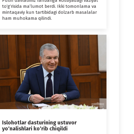
Putin davlatimiz rahbariga Rossiyadagi vaziyat
to‘g‘risida ma’lumot berdi. Ikki tomonlama va
mintaqaviy kun tartibidagi dolzarb masalalar
ham muhokama qilindi.
Islohotlar dasturining ustuvor
yo‘nalishlari ko‘rib chiqildi