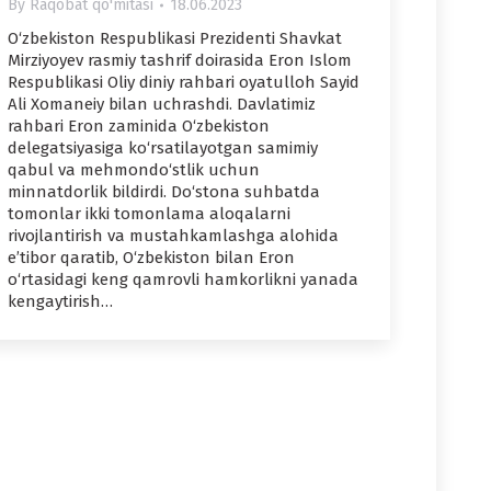
By
Raqobat qo'mitasi
18.06.2023
O‘zbekiston Respublikasi Prezidenti Shavkat
Mirziyoyev rasmiy tashrif doirasida Eron Islom
Respublikasi Oliy diniy rahbari oyatulloh Sayid
Ali Xomaneiy bilan uchrashdi. Davlatimiz
rahbari Eron zaminida O‘zbekiston
delegatsiyasiga ko‘rsatilayotgan samimiy
qabul va mehmondo‘stlik uchun
minnatdorlik bildirdi. Do‘stona suhbatda
tomonlar ikki tomonlama aloqalarni
rivojlantirish va mustahkamlashga alohida
e’tibor qaratib, O‘zbekiston bilan Eron
o‘rtasidagi keng qamrovli hamkorlikni yanada
kengaytirish…