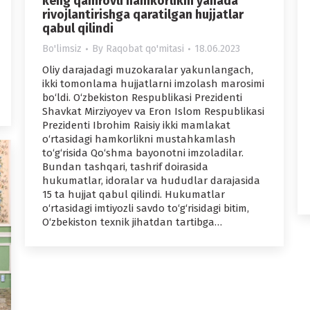
keng qamrovli hamkorlikni yanada
rivojlantirishga qaratilgan hujjatlar
qabul qilindi
Bo'limsiz
By
Raqobat qo'mitasi
18.06.2023
Oliy darajadagi muzokaralar yakunlangach,
ikki tomonlama hujjatlarni imzolash marosimi
bo‘ldi. O‘zbekiston Respublikasi Prezidenti
Shavkat Mirziyoyev va Eron Islom Respublikasi
Prezidenti Ibrohim Raisiy ikki mamlakat
o‘rtasidagi hamkorlikni mustahkamlash
to‘g‘risida Qo‘shma bayonotni imzoladilar.
Bundan tashqari, tashrif doirasida
hukumatlar, idoralar va hududlar darajasida
15 ta hujjat qabul qilindi. Hukumatlar
o‘rtasidagi imtiyozli savdo to‘g‘risidagi bitim,
O‘zbekiston texnik jihatdan tartibga…