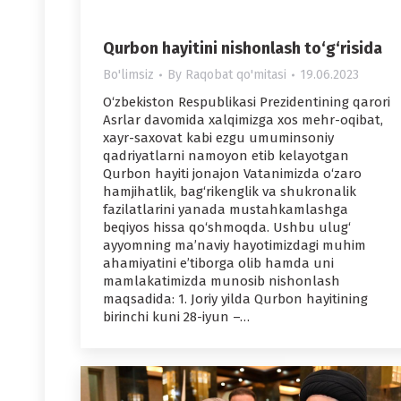
Qurbon hayitini nishonlash to‘g‘risida
Bo'limsiz
By
Raqobat qo'mitasi
19.06.2023
O‘zbekiston Respublikasi Prezidentining qarori
Asrlar davomida xalqimizga xos mehr-oqibat,
xayr-saxovat kabi ezgu umuminsoniy
qadriyatlarni namoyon etib kelayotgan
Qurbon hayiti jonajon Vatanimizda o‘zaro
hamjihatlik, bag‘rikenglik va shukronalik
fazilatlarini yanada mustahkamlashga
beqiyos hissa qo‘shmoqda. Ushbu ulug‘
ayyomning ma’naviy hayotimizdagi muhim
ahamiyatini e’tiborga olib hamda uni
mamlakatimizda munosib nishonlash
maqsadida: 1. Joriy yilda Qurbon hayitining
birinchi kuni 28-iyun –…