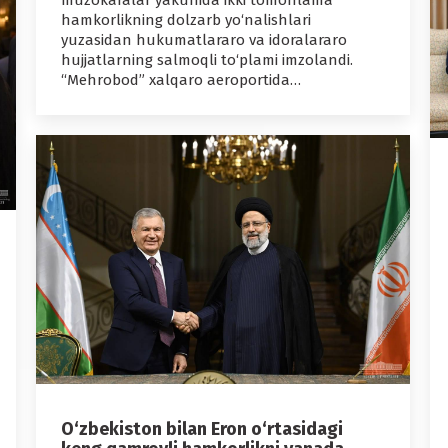
muzokaralar yakunida ikki tomonlama
hamkorlikning dolzarb yo‘nalishlari
yuzasidan hukumatlararo va idoralararo
hujjatlarning salmoqli to‘plami imzolandi.
“Mehrobod” xalqaro aeroportida…
O‘zbekiston bilan Eron o‘rtasidagi