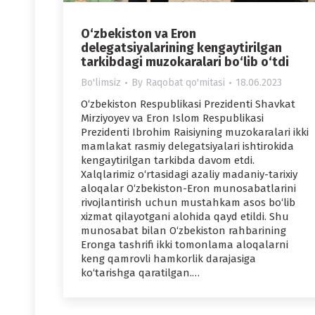
O‘zbekiston va Eron
delegatsiyalarining kengaytirilgan
tarkibdagi muzokaralari bo‘lib o‘tdi
Bo'limsiz
By
Raqobat qo'mitasi
18.06.2023
O‘zbekiston Respublikasi Prezidenti Shavkat
Mirziyoyev va Eron Islom Respublikasi
Prezidenti Ibrohim Raisiyning muzokaralari ikki
mamlakat rasmiy delegatsiyalari ishtirokida
kengaytirilgan tarkibda davom etdi.
Xalqlarimiz o‘rtasidagi azaliy madaniy-tarixiy
aloqalar O‘zbekiston-Eron munosabatlarini
rivojlantirish uchun mustahkam asos bo‘lib
xizmat qilayotgani alohida qayd etildi. Shu
munosabat bilan O‘zbekiston rahbarining
Eronga tashrifi ikki tomonlama aloqalarni
keng qamrovli hamkorlik darajasiga
ko‘tarishga qaratilgan.…