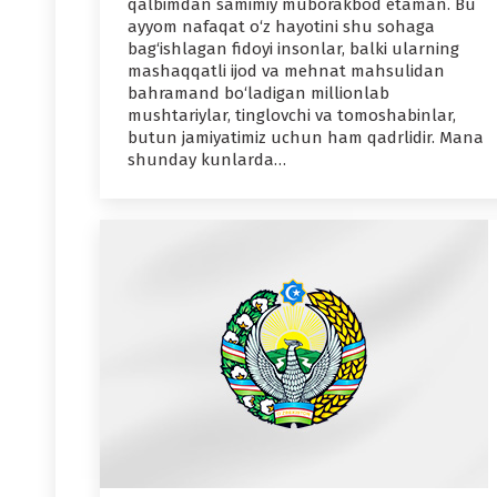
qalbimdan samimiy muborakbod etaman. Bu
ayyom nafaqat o‘z hayotini shu sohaga
bag‘ishlagan fidoyi insonlar, balki ularning
mashaqqatli ijod va mehnat mahsulidan
bahramand bo‘ladigan millionlab
mushtariylar, tinglovchi va tomoshabinlar,
butun jamiyatimiz uchun ham qadrlidir. Mana
shunday kunlarda…