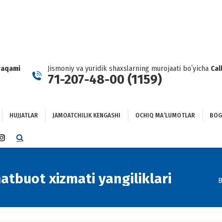
HUJJATLAR
JAMOATCHILIK KENGASHI
OCHIQ MAʼLUMOTLAR
GʻLANISH
raqami
Jismoniy va yuridik shaxslarning murojaati boʻyicha
Cal
71-207-48-00 (1159)
HUJJATLAR
JAMOATCHILIK KENGASHI
OCHIQ MAʼLUMOTLAR
BOG
TTER
INSTAGRAM
E
PAGE
NS
OPENS
IN
atbuot xizmati yangiliklari
Y
B
NEW
DOW
WINDOW