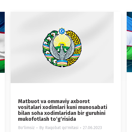
Matbuot va ommaviy axborot
vositalari xodimlari kuni munosabati
bilan soha xodimlaridan bir guruhini
mukofotlash to‘g‘risida
Bo'limsiz
By
Raqobat qo'mitasi
27.06.2023