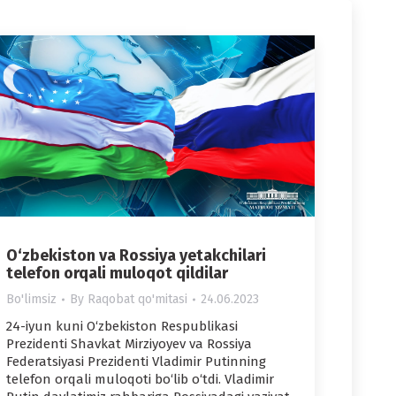
O‘zbekiston va Rossiya yetakchilari
telefon orqali muloqot qildilar
Bo'limsiz
By
Raqobat qo'mitasi
24.06.2023
24-iyun kuni O‘zbekiston Respublikasi
Prezidenti Shavkat Mirziyoyev va Rossiya
Federatsiyasi Prezidenti Vladimir Putinning
telefon orqali muloqoti bo‘lib o‘tdi. Vladimir