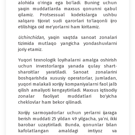
alohida o‘ringa ega bo‘ladi. Buning uchun
yaqin muddatlarda maxsus qonunni qabul
qilamiz. Protsessual kodekslarga ushbu
xalqaro tijorat sudi qarorlari to‘laqonli ijro
etilishiga oid me’yorlarni ham kiritamiz.
Uchinchidan,
yaqin vaqtda sanoat zonalari
tizimida mutlaqo yangicha yondashuvlarni
joriy etamiz.
Yuqori texnologik loyihalarni amalga oshirish
uchun investorlarga yanada qulay shart-
sharoitlar yaratiladi. Sanoat zonalarini
boshqarishda xususiy operatorlar, jumladan,
yuqori malakali xorijiy kompaniyalarni faol jalb
qilish amaliyoti kengaytiriladi. Maxsus iqtisodiy
zonalar faoliyat muddatlari bo‘yicha
cheklovlar ham bekor qilinadi.
Xorijiy sarmoyadorlar uchun yerlarni ijaraga
berish muddati 25 yildan 49 yilgacha, ya’ni, ikki
barobar uzaytiriladi. Bunda, qonunlar bilan
kafolatlangan amaldagi imtiyoz va