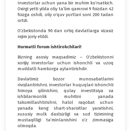
Investorlar uchun yana bir muhim ko‘rsatkich.
Oxirgi yetti yilda oliy ta’lim qamrovi 9 foizdan 42
foizga oshdi, oliy o‘quv yurtlari soni 200 tadan
ortdi.
O‘zbekistonda 90 dan ortiq davlatlarga vizasiz
rejim joriy etildi.
Hurmatli forum ishtirokchilari!
Bizning asosiy maqsadimiz – O‘zbekistonni
xorijiy investorlar uchun ishonchli va uzoq
muddatli hamkorga aylantirishdir.
Davlatimiz bozor munosabatlarini
rivojlantirishni, investorlar huquqlari ishonchli
himoya qilinishini, qulay investitsiya va
ishbilarmonlik muhitini yanada
takomillashtirishni, halol raqobat uchun
yanada keng shart-sharoitlar yaratishni,
xususiy mulk daxlsizligi va sud tizimining
mustaqilligi ta’minlanishini o‘z zimmasiga
olmoqda.