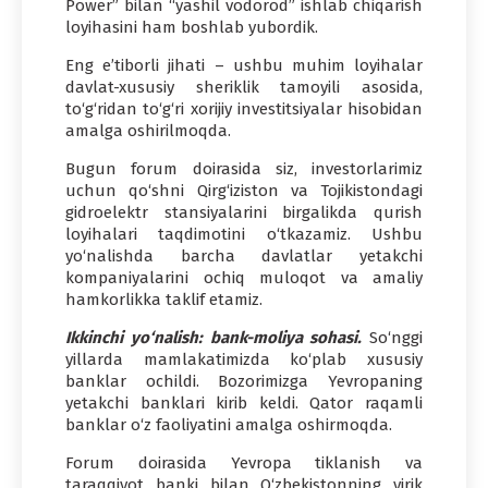
Power” bilan “yashil vodorod” ishlab chiqarish
loyihasini ham boshlab yubordik.
Eng e’tiborli jihati – ushbu muhim loyihalar
davlat-xususiy sheriklik tamoyili asosida,
to‘g‘ridan to‘g‘ri xorijiy investitsiyalar hisobidan
amalga oshirilmoqda.
Bugun forum doirasida siz, investorlarimiz
uchun qo‘shni Qirg‘iziston va Tojikistondagi
gidroelektr stansiyalarini birgalikda qurish
loyihalari taqdimotini o‘tkazamiz. Ushbu
yo‘nalishda barcha davlatlar yetakchi
kompaniyalarini ochiq muloqot va amaliy
hamkorlikka taklif etamiz.
Ikkinchi yo‘nalish: bank-moliya sohasi.
So‘nggi
yillarda mamlakatimizda ko‘plab xususiy
banklar ochildi. Bozorimizga Yevropaning
yetakchi banklari kirib keldi. Qator raqamli
banklar o‘z faoliyatini amalga oshirmoqda.
Forum doirasida Yevropa tiklanish va
taraqqiyot banki bilan O‘zbekistonning yirik