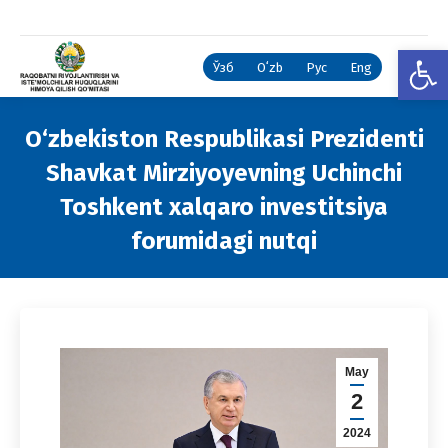
Open
Ўзб
Oʻzb
Рус
Eng
O‘zbekiston Respublikasi Prezidenti
Shavkat Mirziyoyevning Uchinchi
Toshkent xalqaro investitsiya
forumidagi nutqi
You are here:
May
2
2024