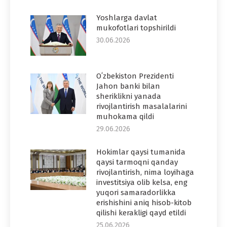
Yoshlarga davlat
mukofotlari topshirildi
30.06.2026
Oʻzbekiston Prezidenti
Jahon banki bilan
sheriklikni yanada
rivojlantirish masalalarini
muhokama qildi
29.06.2026
Hokimlar qaysi tumanida
qaysi tarmoqni qanday
rivojlantirish, nima loyihaga
investitsiya olib kelsa, eng
yuqori samaradorlikka
erishishini aniq hisob-kitob
qilishi kerakligi qayd etildi
25.06.2026