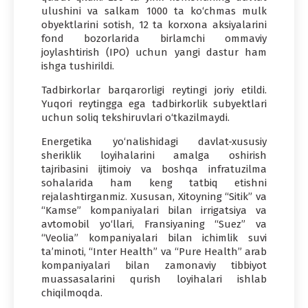
ulushini va salkam 1000 ta ko‘chmas mulk
obyektlarini sotish, 12 ta korxona aksiyalarini
fond bozorlarida birlamchi ommaviy
joylashtirish (IPO) uchun yangi dastur ham
ishga tushirildi.
Tadbirkorlar barqarorligi reytingi joriy etildi.
Yuqori reytingga ega tadbirkorlik subyektlari
uchun soliq tekshiruvlari o‘tkazilmaydi.
Energetika yo‘nalishidagi davlat-xususiy
sheriklik loyihalarini amalga oshirish
tajribasini ijtimoiy va boshqa infratuzilma
sohalarida ham keng tatbiq etishni
rejalashtirganmiz. Xususan, Xitoyning “Sitik” va
“Kamse” kompaniyalari bilan irrigatsiya va
avtomobil yo‘llari, Fransiyaning “Suez” va
“Veolia” kompaniyalari bilan ichimlik suvi
ta’minoti, “Inter Health” va “Pure Health” arab
kompaniyalari bilan zamonaviy tibbiyot
muassasalarini qurish loyihalari ishlab
chiqilmoqda.