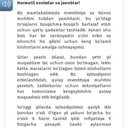
Hurmatli xonimlar va janoblar!
Biz mamlakatimizda investitsiya va biznes
muhitini tubdan yaxshilash, bu yo‘ldagi
to‘siqlarni bosqichma-bosqich bartaraf etish
uchun qat’iy qadamlar tashladik. Aynan shu
bois har bir sarmoyador o‘zini erkin va
ishonchli his qilishi uchun keng ko‘lamli
islohotlarni amalga oshirayapmiz.
Sizlar yaxshi bilasiz, bundan yetti yil
muqaddam biz uchun oson bo‘lmagan, lekin
katta marralarni ko‘zlagan tizimli islohotlarni
boshlagan edik. Biz iqtisodiyotni
erkinlashtirish, qulay investitsiya muhitini
yaratish, tadbirkorlar uchun imkoniyatlarni
har tomonlama kengaytirishni asosiy
maqsadimiz etib belgiladik.
So‘nggi yillarda iqtisodiyotimiz qariyb ikki
barobar o‘sdi. O‘tgan yil yakuni bo‘yicha bu
o‘sish 6 foizni tashkil qildi. Inflyatsiya 9
foizgacha pasaydi. Savdo aylanmasi