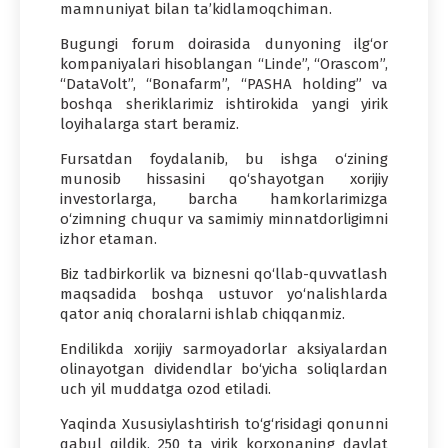
mamnuniyat bilan ta’kidlamoqchiman.
Bugungi forum doirasida dunyoning ilg‘or
kompaniyalari hisoblangan “Linde”, “Orascom”,
“DataVolt”, “Bonafarm”, “PASHA holding” va
boshqa sheriklarimiz ishtirokida yangi yirik
loyihalarga start beramiz.
Fursatdan foydalanib, bu ishga o‘zining
munosib hissasini qo‘shayotgan xorijiy
investorlarga, barcha hamkorlarimizga
o‘zimning chuqur va samimiy minnatdorligimni
izhor etaman.
Biz tadbirkorlik va biznesni qo‘llab-quvvatlash
maqsadida boshqa ustuvor yo‘nalishlarda
qator aniq choralarni ishlab chiqqanmiz.
Endilikda xorijiy sarmoyadorlar aksiyalardan
olinayotgan dividendlar bo‘yicha soliqlardan
uch yil muddatga ozod etiladi.
Yaqinda Xususiylashtirish to‘g‘risidagi qonunni
qabul qildik. 250 ta yirik korxonaning davlat