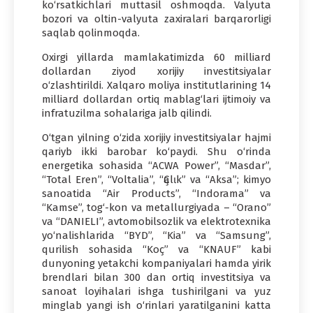
ko‘rsatkichlari muttasil oshmoqda. Valyuta
bozori va oltin-valyuta zaxiralari barqarorligi
saqlab qolinmoqda.
Oxirgi yillarda mamlakatimizda 60 milliard
dollardan ziyod xorijiy investitsiyalar
o‘zlashtirildi. Xalqaro moliya institutlarining 14
milliard dollardan ortiq mablag‘lari ijtimoiy va
infratuzilma sohalariga jalb qilindi.
O‘tgan yilning o‘zida xorijiy investitsiyalar hajmi
qariyb ikki barobar ko‘paydi. Shu o‘rinda
energetika sohasida “ACWA Power”, “Masdar”,
“Total Eren”, “Voltalia”, “Ҫalɩk” va “Aksa”; kimyo
sanoatida “Air Products”, “Indorama” va
“Kamse”, tog‘-kon va metallurgiyada – “Orano”
va “DANIELI”, avtomobilsozlik va elektrotexnika
yo‘nalishlarida “BYD”, “Kia” va “Samsung”,
qurilish sohasida “Koҫ” va “KNAUF” kabi
dunyoning yetakchi kompaniyalari hamda yirik
brendlari bilan 300 dan ortiq investitsiya va
sanoat loyihalari ishga tushirilgani va yuz
minglab yangi ish o‘rinlari yaratilganini katta