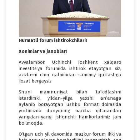
Hurmatli forum ishtirokchilari!
Xonimlar va janoblar!
Avvalambor, Uchinchi Toshkent xalqaro
investitsiya forumida ishtirok etayotgan siz,
azizlarni chin qalbimdan samimiy qutlashga
ijozat bergaysiz.
Shuni mamnuniyat bilan ta’kidlashni
istardimki, yildan-yilga yaxshi an’anaga
aylanib borayotgan ushbu format doirasida
yurtimizda dunyoning barcha qit’alaridan
yangidan-yangi ishonchli hamkorlarimiz jam
bo‘lmoqda.
O‘tgan uch yil davomida mazkur forum ikki va