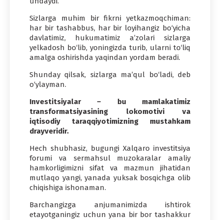
undaydi.
Sizlarga muhim bir fikrni yetkazmoqchiman:
har bir tashabbus, har bir loyihangiz bo‘yicha
davlatimiz, hukumatimiz a’zolari sizlarga
yelkadosh bo‘lib, yoningizda turib, ularni to‘liq
amalga oshirishda yaqindan yordam beradi.
Shunday qilsak, sizlarga ma’qul bo‘ladi, deb
o‘ylayman.
Investitsiyalar – bu mamlakatimiz
transformatsiyasining lokomotivi va
iqtisodiy taraqqiyotimizning mustahkam
drayveridir.
Hech shubhasiz, bugungi Xalqaro investitsiya
forumi va sermahsul muzokaralar amaliy
hamkorligimizni sifat va mazmun jihatidan
mutlaqo yangi, yanada yuksak bosqichga olib
chiqishiga ishonaman.
Barchangizga anjumanimizda ishtirok
etayotganingiz uchun yana bir bor tashakkur