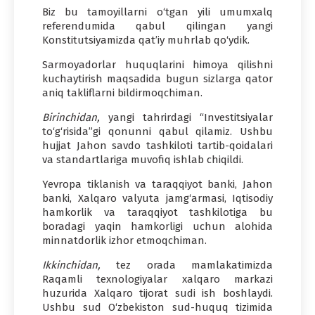
Biz bu tamoyillarni o‘tgan yili umumxalq
referendumida qabul qilingan yangi
Konstitutsiyamizda qat’iy muhrlab qo‘ydik.
Sarmoyadorlar huquqlarini himoya qilishni
kuchaytirish maqsadida bugun sizlarga qator
aniq takliflarni bildirmoqchiman.
Birinchidan,
yangi tahrirdagi “Investitsiyalar
to‘g‘risida”gi qonunni qabul qilamiz. Ushbu
hujjat Jahon savdo tashkiloti tartib-qoidalari
va standartlariga muvofiq ishlab chiqildi.
Yevropa tiklanish va taraqqiyot banki, Jahon
banki, Xalqaro valyuta jamg‘armasi, Iqtisodiy
hamkorlik va taraqqiyot tashkilotiga bu
boradagi yaqin hamkorligi uchun alohida
minnatdorlik izhor etmoqchiman.
Ikkinchidan,
tez orada mamlakatimizda
Raqamli texnologiyalar xalqaro markazi
huzurida Xalqaro tijorat sudi ish boshlaydi.
Ushbu sud O‘zbekiston sud-huquq tizimida