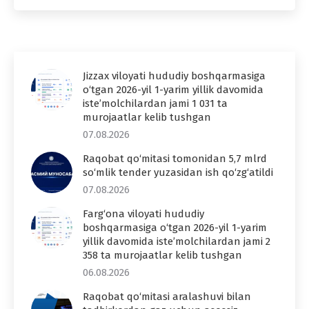
Jizzax viloyati hududiy boshqarmasiga
o‘tgan 2026-yil 1-yarim yillik davomida
iste’molchilardan jami 1 031 ta
murojaatlar kelib tushgan
07.08.2026
Raqobat qo‘mitasi tomonidan 5,7 mlrd
so‘mlik tender yuzasidan ish qo‘zg‘atildi
07.08.2026
Farg‘ona viloyati hududiy
boshqarmasiga o‘tgan 2026-yil 1-yarim
yillik davomida iste’molchilardan jami 2
358 ta murojaatlar kelib tushgan
06.08.2026
Raqobat qo‘mitasi aralashuvi bilan