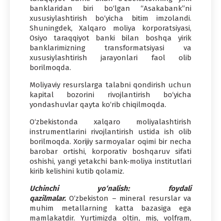
banklaridan biri bo‘lgan “Asakabank”ni
xususiylashtirish bo‘yicha bitim imzolandi.
Shuningdek, Xalqaro moliya korporatsiyasi,
Osiyo taraqqiyot banki bilan boshqa yirik
banklarimizning transformatsiyasi va
xususiylashtirish jarayonlari faol olib
borilmoqda.
Moliyaviy resurslarga talabni qondirish uchun
kapital bozorini rivojlantirish bo‘yicha
yondashuvlar qayta ko‘rib chiqilmoqda.
O‘zbekistonda xalqaro moliyalashtirish
instrumentlarini rivojlantirish ustida ish olib
borilmoqda. Xorijiy sarmoyalar oqimi bir necha
barobar ortishi, korporativ boshqaruv sifati
oshishi, yangi yetakchi bank-moliya institutlari
kirib kelishini kutib qolamiz.
Uchinchi yo‘nalish: foydali
qazilmalar.
O‘zbekiston – mineral resurslar va
muhim metallarning katta bazasiga ega
mamlakatdir. Yurtimizda oltin, mis, volfram,