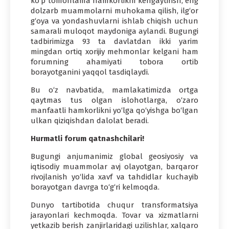
ko‘p tomonlama hamkorlikni kengaytirish, eng
dolzarb muammolarni muhokama qilish, ilg‘or
g‘oya va yondashuvlarni ishlab chiqish uchun
samarali muloqot maydoniga aylandi. Bugungi
tadbirimizga 93 ta davlatdan ikki yarim
mingdan ortiq xorijiy mehmonlar kelgani ham
forumning ahamiyati tobora ortib
borayotganini yaqqol tasdiqlaydi.
Bu o‘z navbatida, mamlakatimizda ortga
qaytmas tus olgan islohotlarga, o‘zaro
manfaatli hamkorlikni yo‘lga qo‘yishga bo‘lgan
ulkan qiziqishdan dalolat beradi.
Hurmatli forum qatnashchilari!
Bugungi anjumanimiz global geosiyosiy va
iqtisodiy muammolar avj olayotgan, barqaror
rivojlanish yo‘lida xavf va tahdidlar kuchayib
borayotgan davrga to‘g‘ri kelmoqda.
Dunyo tartibotida chuqur transformatsiya
jarayonlari kechmoqda. Tovar va xizmatlarni
yetkazib berish zanjirlaridagi uzilishlar, xalqaro