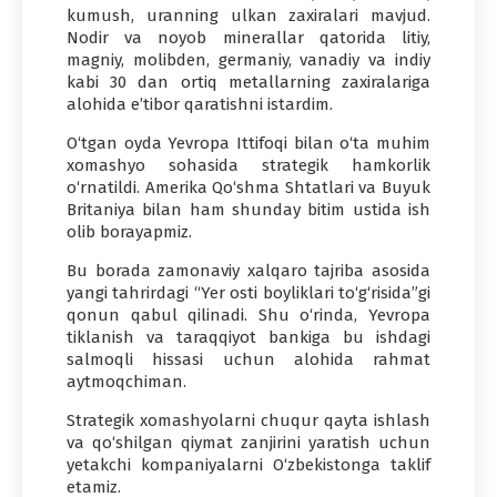
kumush, uranning ulkan zaxiralari mavjud.
Nodir va noyob minerallar qatorida litiy,
magniy, molibden, germaniy, vanadiy va indiy
kabi 30 dan ortiq metallarning zaxiralariga
alohida e’tibor qaratishni istardim.
O‘tgan oyda Yevropa Ittifoqi bilan o‘ta muhim
xomashyo sohasida strategik hamkorlik
o‘rnatildi. Amerika Qo‘shma Shtatlari va Buyuk
Britaniya bilan ham shunday bitim ustida ish
olib borayapmiz.
Bu borada zamonaviy xalqaro tajriba asosida
yangi tahrirdagi “Yer osti boyliklari to‘g‘risida”gi
qonun qabul qilinadi. Shu o‘rinda, Yevropa
tiklanish va taraqqiyot bankiga bu ishdagi
salmoqli hissasi uchun alohida rahmat
aytmoqchiman.
Strategik xomashyolarni chuqur qayta ishlash
va qo‘shilgan qiymat zanjirini yaratish uchun
yetakchi kompaniyalarni O‘zbekistonga taklif
etamiz.