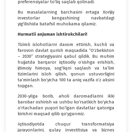
preferensiyalar to‘liq saqlab qolinadi.
Bu masalalarning barchasini ertaga Xorijiy
investorlar kengashining navbatdagi
yig‘ilishida batafsil muhokama qilamiz.
Hurmatli anjuman ishtirokchilari!
Tizimli islohotlarni davom ettirish, kuchli va
farovon davlat qurish maqsadida “O‘zbekiston
– 2030” strategiyasini qabul qildik. Bu muhim
hujjatda barqaror iqtisodiy o‘sishga erishish,
ijtimoiy himoya, sog‘liqni saqlash va ta’lim
tizimlarini isloh qilish, qonun ustuvorligini
ta’minlash bo‘yicha 100 ta aniq vazifa o‘z aksini
topgan.
2030-yilga borib, aholi daromadlarini ikki
barobar oshirish va ushbu ko‘rsatkich bo‘yicha
o‘rtachadan yuqori bo‘lgan davlatlar qatoriga
kirishni maqsad qilib qo‘yganmiz.
Iqtisodiyotda chuqur transformatsiya
jarayonlarini, qulay investitsiya va biznes