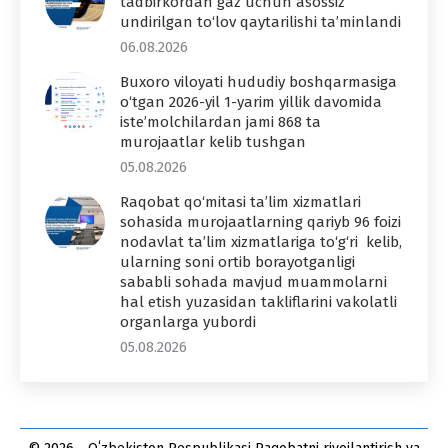
tadbirkordan gaz uchun asossiz
undirilgan to‘lov qaytarilishi ta’minlandi
06.08.2026
Buxoro viloyati hududiy boshqarmasiga
o‘tgan 2026-yil 1-yarim yillik davomida
iste’molchilardan jami 868 ta
murojaatlar kelib tushgan
05.08.2026
Raqobat qo‘mitasi ta’lim xizmatlari
sohasida murojaatlarning qariyb 96 foizi
nodavlat ta’lim xizmatlariga to‘g‘ri kelib,
ularning soni ortib borayotganligi
sababli sohada mavjud muammolarni
hal etish yuzasidan takliflarini vakolatli
organlarga yubordi
05.08.2026