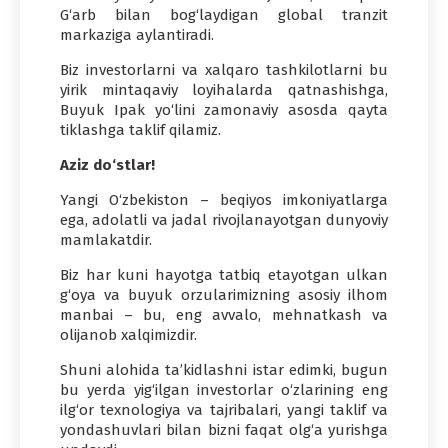
G‘arb bilan bog‘laydigan global tranzit
markaziga aylantiradi.
Biz investorlarni va xalqaro tashkilotlarni bu
yirik mintaqaviy loyihalarda qatnashishga,
Buyuk Ipak yo‘lini zamonaviy asosda qayta
tiklashga taklif qilamiz.
Aziz do‘stlar!
Yangi O‘zbekiston – beqiyos imkoniyatlarga
ega, adolatli va jadal rivojlanayotgan dunyoviy
mamlakatdir.
Biz har kuni hayotga tatbiq etayotgan ulkan
g‘oya va buyuk orzularimizning asosiy ilhom
manbai – bu, eng avvalo, mehnatkash va
olijanob xalqimizdir.
Shuni alohida ta’kidlashni istar edimki, bugun
bu yerda yig‘ilgan investorlar o‘zlarining eng
ilg‘or texnologiya va tajribalari, yangi taklif va
yondashuvlari bilan bizni faqat olg‘a yurishga