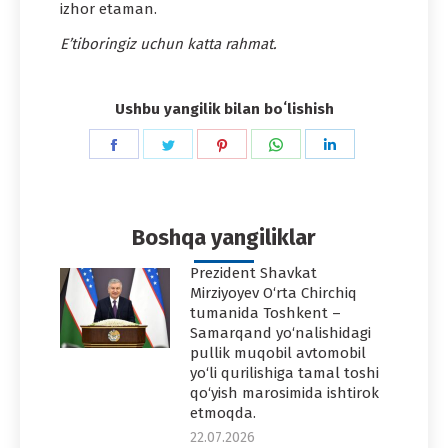
izhor etaman.
E’tiboringiz uchun katta rahmat.
Ushbu yangilik bilan boʻlishish
Share
Share
Share
Share
Share
on
on
on
on
on
Facebook
Twitter
Pinterest
WhatsApp
LinkedIn
Boshqa yangiliklar
Prezident Shavkat
Mirziyoyev O‘rta Chirchiq
tumanida Toshkent –
Samarqand yo‘nalishidagi
pullik muqobil avtomobil
yo‘li qurilishiga tamal toshi
qo‘yish marosimida ishtirok
etmoqda.
22.07.2026