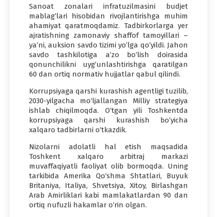
Sanoat zonalari infratuzilmasini budjet
mablag‘lari hisobidan rivojlantirishga muhim
ahamiyat qaratmoqdamiz. Tadbirkorlarga yer
ajratishning zamonaviy shaffof tamoyillari –
ya’ni, auksion savdo tizimi yo‘lga qo‘yildi. Jahon
savdo tashkilotiga a’zo bo‘lish doirasida
qonunchilikni uyg‘unlashtirishga qaratilgan
60 dan ortiq normativ hujjatlar qabul qilindi.
Korrupsiyaga qarshi kurashish agentligi tuzilib,
2030-yilgacha mo‘ljallangan Milliy strategiya
ishlab chiqilmoqda. O‘tgan yili Toshkentda
korrupsiyaga qarshi kurashish bo‘yicha
xalqaro tadbirlarni o‘tkazdik.
Nizolarni adolatli hal etish maqsadida
Toshkent xalqaro arbitraj markazi
muvaffaqiyatli faoliyat olib bormoqda. Uning
tarkibida Amerika Qo‘shma Shtatlari, Buyuk
Britaniya, Italiya, Shvetsiya, Xitoy, Birlashgan
Arab Amirliklari kabi mamlakatlardan 90 dan
ortiq nufuzli hakamlar o‘rin olgan.