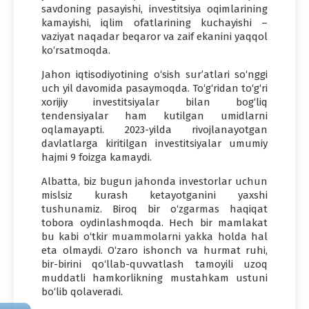
savdoning pasayishi, investitsiya oqimlarining
kamayishi, iqlim ofatlarining kuchayishi –
vaziyat naqadar beqaror va zaif ekanini yaqqol
ko‘rsatmoqda.
Jahon iqtisodiyotining o‘sish sur’atlari so‘nggi
uch yil davomida pasaymoqda. To‘g‘ridan to‘g‘ri
xorijiy investitsiyalar bilan bog‘liq
tendensiyalar ham kutilgan umidlarni
oqlamayapti. 2023-yilda rivojlanayotgan
davlatlarga kiritilgan investitsiyalar umumiy
hajmi 9 foizga kamaydi.
Albatta, biz bugun jahonda investorlar uchun
mislsiz kurash ketayotganini yaxshi
tushunamiz. Biroq bir o‘zgarmas haqiqat
tobora oydinlashmoqda. Hech bir mamlakat
bu kabi o‘tkir muammolarni yakka holda hal
eta olmaydi. O‘zaro ishonch va hurmat ruhi,
bir-birini qo‘llab-quvvatlash tamoyili uzoq
muddatli hamkorlikning mustahkam ustuni
bo‘lib qolaveradi.