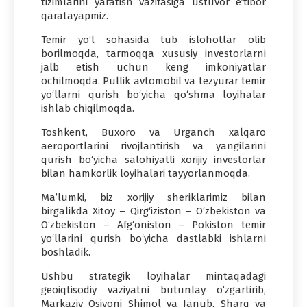
tizimlarini yaratish vazifasiga ustuvor e’tibor
qaratayapmiz.
Temir yo‘l sohasida tub islohotlar olib
borilmoqda, tarmoqqa xususiy investorlarni
jalb etish uchun keng imkoniyatlar
ochilmoqda. Pullik avtomobil va tezyurar temir
yo‘llarni qurish bo‘yicha qo‘shma loyihalar
ishlab chiqilmoqda.
Toshkent, Buxoro va Urganch xalqaro
aeroportlarini rivojlantirish va yangilarini
qurish bo‘yicha salohiyatli xorijiy investorlar
bilan hamkorlik loyihalari tayyorlanmoqda.
Ma’lumki, biz xorijiy sheriklarimiz bilan
birgalikda Xitoy – Qirg‘iziston – O‘zbekiston va
O‘zbekiston – Afg‘oniston – Pokiston temir
yo‘llarini qurish bo‘yicha dastlabki ishlarni
boshladik.
Ushbu strategik loyihalar mintaqadagi
geoiqtisodiy vaziyatni butunlay o‘zgartirib,
Markaziy Osiyoni Shimol va Janub, Sharq va