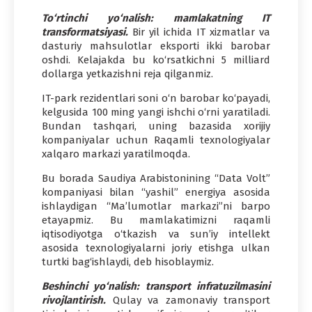
To‘rtinchi yo‘nalish: mamlakatning IT
transformatsiyasi.
Bir yil ichida IT xizmatlar va
dasturiy mahsulotlar eksporti ikki barobar
oshdi. Kelajakda bu ko‘rsatkichni 5 milliard
dollarga yetkazishni reja qilganmiz.
IT-park rezidentlari soni o‘n barobar ko‘payadi,
kelgusida 100 ming yangi ishchi o‘rni yaratiladi.
Bundan tashqari, uning bazasida xorijiy
kompaniyalar uchun Raqamli texnologiyalar
xalqaro markazi yaratilmoqda.
Bu borada Saudiya Arabistonining “Data Volt”
kompaniyasi bilan “yashil” energiya asosida
ishlaydigan “Ma’lumotlar markazi”ni barpo
etayapmiz. Bu mamlakatimizni raqamli
iqtisodiyotga o‘tkazish va sun’iy intellekt
asosida texnologiyalarni joriy etishga ulkan
turtki bag‘ishlaydi, deb hisoblaymiz.
Beshinchi yo‘nalish: transport infratuzilmasini
rivojlantirish.
Qulay va zamonaviy transport