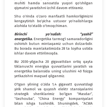
muhiti hamda sanoatda yuqori qo‘shilgan
qiymatni yaratishni izchil davom ettiramiz.
Shu o‘rinda o‘zaro manfaatli hamkorligimizni
kengaytirish bo‘yicha ustuvor yo‘nalishlarga
alohida to‘xtalib o‘tmoqchiman.
Birinchi yo‘nalish: “yashil”
energetika.
Energetika tarmog‘i samaradorligini
oshirish butun mintaqamiz uchun dolzarbdir.
Bu borada mamlakatimizda 28 ta loyiha ustida
ishlar davom ettirilmoqda.
Biz 2030-yilgacha 20 gigavattdan ortiq qayta
tiklanuvchi energiya quvvatlarini yaratish va
energetika balansida uning ulushini 40 foizga
yetkazishni maqsad qilganmiz.
O‘tgan yilning o‘zida 1,4 gigavatt quvvatdagi
yirik shamol va quyosh elektr stansiyalarini
strategik sheriklarimiz bo‘lgan “Masdar”,
“Gezhouba”, “China Energy” kompaniyalari
bilan ishga tushirdik. Shuningdek, “ACWA