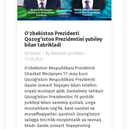
O‘zbekiston Prezidenti
Qozog‘iston Prezidentini yubiley
bilan tabrikladi
Bo'limsiz
By
Raqobat qo'mitasi
17.05.2023
O‘zbekiston Respublikasi Prezidenti
Shavkat Mirziyoyev 17-may kuni
Qozog‘iston Respublikasi Prezidenti
Qasim-Jomart Toqayev bilan telefon
orqali muloqot qildi. Davlatimiz rahbari
Qozog‘iston Prezidentini 70 yoshlik
yubileyi bilan samimiy qutlab, unga
mustahkam sog‘lik, baxt-saodat va
muvaffaqiyatlar, qardosh Qozog‘iston
xalqiga tinchlik-osoyishtalik va ravnaq
tiladi. Qasim-Jomart Toqayevning