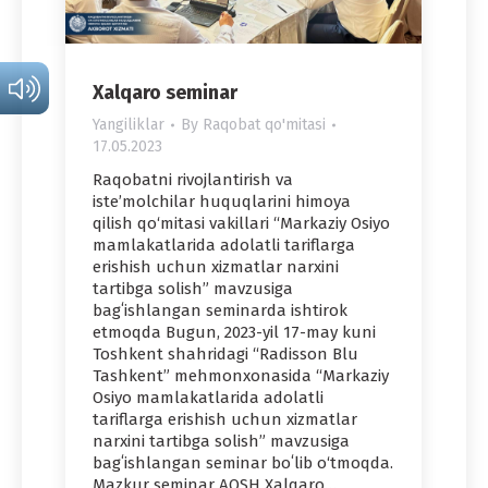
Xalqaro seminar
Yangiliklar
By
Raqobat qo'mitasi
17.05.2023
Raqobatni rivojlantirish va
iste’molchilar huquqlarini himoya
qilish qo‘mitasi vakillari “Markaziy Osiyo
mamlakatlarida adolatli tariflarga
erishish uchun xizmatlar narxini
tartibga solish” mavzusiga
bagʻishlangan seminarda ishtirok
etmoqda Bugun, 2023-yil 17-may kuni
Toshkent shahridagi “Radisson Blu
Tashkent” mehmonxonasida “Markaziy
Osiyo mamlakatlarida adolatli
tariflarga erishish uchun xizmatlar
narxini tartibga solish” mavzusiga
bagʻishlangan seminar boʻlib o‘tmoqda.
Mazkur seminar AQSH Xalqaro…