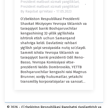
Prezident matbuot xizmati yangiliklari
,
Prezident matbuot xizmati yangiliklari
By
Raqobat qo'mitasi
17.05.2023
O‘zbekiston Respublikasi Prezidenti
Shavkat Mirziyoyev Yevropa tiklanish va
taraqqiyot banki Boshqaruvchilar
kengashining 32-yillik yig‘ilishida
ishtirok etish uchun Samarqand
shahriga keldi. Davlatimiz rahbari
yig‘ilish yalpi sessiyasida nutq so‘zlaydi.
Sammit ishida Yevropa tiklanish va
taraqqiyot banki prezidenti Odil Reno-
Basso, Yevropa Komissiyasi vitse-
prezidenti Valdis Dombrovskis, YETTB
Boshqaruvchilar kengashi raisi Magnus
Brunner, xorijiy hukumatlar, yetakchi
transmilliy korporatsiyalar va sanoat…
© 2026 - Oʻzbekiston Respublikasi Raqobatni rivojlantirish va