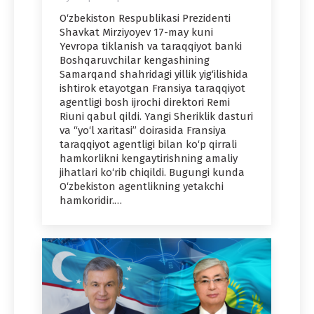
O‘zbekiston Respublikasi Prezidenti
Shavkat Mirziyoyev 17-may kuni
Yevropa tiklanish va taraqqiyot banki
Boshqaruvchilar kengashining
Samarqand shahridagi yillik yig‘ilishida
ishtirok etayotgan Fransiya taraqqiyot
agentligi bosh ijrochi direktori Remi
Riuni qabul qildi. Yangi Sheriklik dasturi
va “yo‘l xaritasi” doirasida Fransiya
taraqqiyot agentligi bilan ko‘p qirrali
hamkorlikni kengaytirishning amaliy
jihatlari ko‘rib chiqildi. Bugungi kunda
O‘zbekiston agentlikning yetakchi
hamkoridir.…