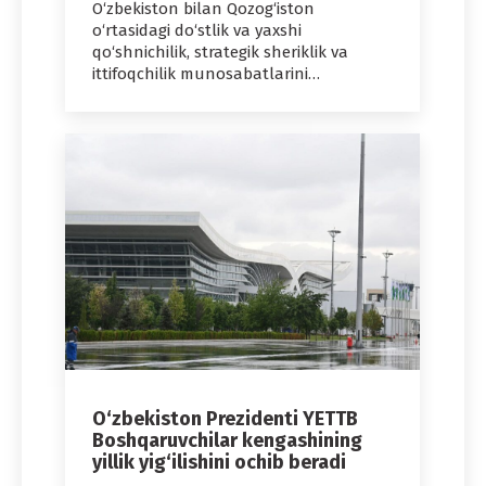
O‘zbekiston bilan Qozog‘iston
o‘rtasidagi do‘stlik va yaxshi
qo‘shnichilik, strategik sheriklik va
ittifoqchilik munosabatlarini…
O‘zbekiston Prezidenti YETTB
Boshqaruvchilar kengashining
yillik yig‘ilishini ochib beradi