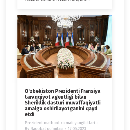
O‘zbekiston Prezidenti Fransiya
taraqqiyot agentligi bilan
Sheriklik dasturi muvaffaqiyatli
amalga oshirilayotganini qayd
etdi
Prezident matbuot xizmati yangiliklari
By
Raqobat qo'mitasi
17.05.2023