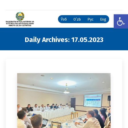
Open
Ўзб
Oʻzb
Рус
Eng
Daily Archives:
17.05.2023
You are here: