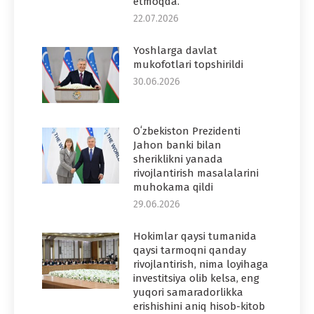
etmoqda.
22.07.2026
Yoshlarga davlat
mukofotlari topshirildi
30.06.2026
Oʻzbekiston Prezidenti
Jahon banki bilan
sheriklikni yanada
rivojlantirish masalalarini
muhokama qildi
29.06.2026
Hokimlar qaysi tumanida
qaysi tarmoqni qanday
rivojlantirish, nima loyihaga
investitsiya olib kelsa, eng
yuqori samaradorlikka
erishishini aniq hisob-kitob