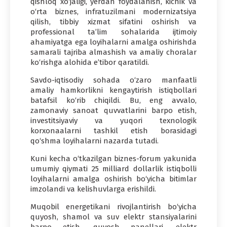
qishloq xo‘jaligi, yerdan foydalanish, kichik va
o‘rta biznes, infratuzilmani modernizatsiya
qilish, tibbiy xizmat sifatini oshirish va
professional ta’lim sohalarida ijtimoiy
ahamiyatga ega loyihalarni amalga oshirishda
samarali tajriba almashish va amaliy choralar
ko‘rishga alohida e’tibor qaratildi.
Savdo-iqtisodiy sohada o‘zaro manfaatli
amaliy hamkorlikni kengaytirish istiqbollari
batafsil ko‘rib chiqildi. Bu, eng avvalo,
zamonaviy sanoat quvvatlarini barpo etish,
investitsiyaviy va yuqori texnologik
korxonaalarni tashkil etish borasidagi
qo‘shma loyihalarni nazarda tutadi.
Kuni kecha o‘tkazilgan biznes-forum yakunida
umumiy qiymati 25 milliard dollarlik istiqbolli
loyihalarni amalga oshirish bo‘yicha bitimlar
imzolandi va kelishuvlarga erishildi.
Muqobil energetikani rivojlantirish bo‘yicha
quyosh, shamol va suv elektr stansiyalarini
barpo etish, quyosh panellari, elektr