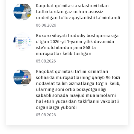
Raqobat qo‘mitasi aralashuvi bilan
tadbirkordan gaz uchun asossiz
undirilgan to‘lov qaytarilishi ta’minlandi
06.08.2026
Buxoro viloyati hududiy boshqarmasiga
o‘tgan 2026-yil 1-yarim yillik davomida
iste’molchilardan jami 868 ta
murojaatlar kelib tushgan
05.08.2026
Raqobat qo‘mitasi ta’lim xizmatlari
sohasida murojaatlarning qariyb 96 foizi
nodavlat ta’lim xizmatlariga to‘g‘ri kelib,
ularning soni ortib borayotganligi
sababli sohada mavjud muammolarni
hal etish yuzasidan takliflarini vakolatli
organlarga yubordi
05.08.2026