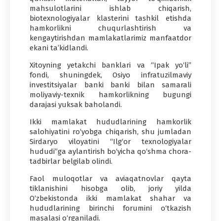
mahsulotlarini ishlab chiqarish,
biotexnologiyalar klasterini tashkil etishda
hamkorlikni chuqurlashtirish va
kengaytirishdan mamlakatlarimiz manfaatdor
ekani ta’kidlandi.
Xitoyning yetakchi banklari va “Ipak yo‘li”
fondi, shuningdek, Osiyo infratuzilmaviy
investitsiyalar banki banki bilan samarali
moliyaviy-texnik hamkorlikning bugungi
darajasi yuksak baholandi.
Ikki mamlakat hududlarining hamkorlik
salohiyatini ro‘yobga chiqarish, shu jumladan
Sirdaryo viloyatini “Ilg‘or texnologiyalar
hududi”ga aylantirish bo‘yicha qo‘shma chora-
tadbirlar belgilab olindi.
Faol muloqotlar va aviaqatnovlar qayta
tiklanishini hisobga olib, joriy yilda
O‘zbekistonda ikki mamlakat shahar va
hududlarining birinchi forumini o‘tkazish
masalasi o‘rganiladi.