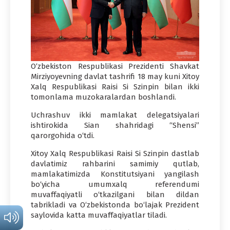
O‘zbekiston Respublikasi Prezidenti Shavkat
Mirziyoyevning davlat tashrifi 18 may kuni Xitoy
Xalq Respublikasi Raisi Si Szinpin bilan ikki
tomonlama muzokaralardan boshlandi.
Uchrashuv ikki mamlakat delegatsiyalari
ishtirokida Sian shahridagi “Shensi”
qarorgohida o‘tdi.
Xitoy Xalq Respublikasi Raisi Si Szinpin dastlab
davlatimiz rahbarini samimiy qutlab,
mamlakatimizda Konstitutsiyani yangilash
bo‘yicha umumxalq referendumi
muvaffaqiyatli o‘tkazilgani bilan dildan
tabrikladi va O‘zbekistonda bo‘lajak Prezident
saylovida katta muvaffaqiyatlar tiladi.