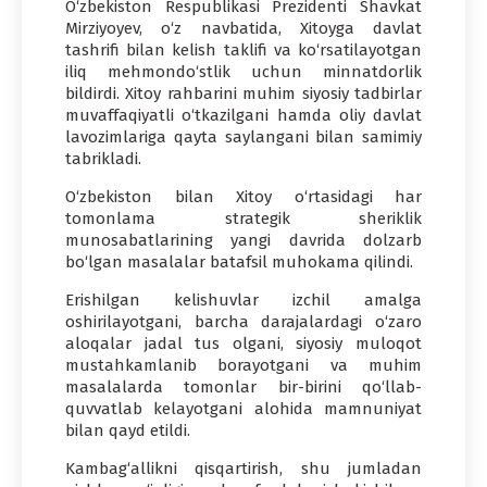
O‘zbekiston Respublikasi Prezidenti Shavkat
Mirziyoyev, o‘z navbatida, Xitoyga davlat
tashrifi bilan kelish taklifi va ko‘rsatilayotgan
iliq mehmondo‘stlik uchun minnatdorlik
bildirdi. Xitoy rahbarini muhim siyosiy tadbirlar
muvaffaqiyatli o‘tkazilgani hamda oliy davlat
lavozimlariga qayta saylangani bilan samimiy
tabrikladi.
O‘zbekiston bilan Xitoy o‘rtasidagi har
tomonlama strategik sheriklik
munosabatlarining yangi davrida dolzarb
bo‘lgan masalalar batafsil muhokama qilindi.
Erishilgan kelishuvlar izchil amalga
oshirilayotgani, barcha darajalardagi o‘zaro
aloqalar jadal tus olgani, siyosiy muloqot
mustahkamlanib borayotgani va muhim
masalalarda tomonlar bir-birini qo‘llab-
quvvatlab kelayotgani alohida mamnuniyat
bilan qayd etildi.
Kambag‘allikni qisqartirish, shu jumladan