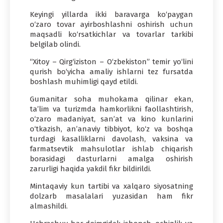
Keyingi yillarda ikki baravarga ko‘paygan
o‘zaro tovar ayirboshlashni oshirish uchun
maqsadli ko‘rsatkichlar va tovarlar tarkibi
belgilab olindi.
“Xitoy – Qirg‘iziston – O‘zbekiston” temir yo‘lini
qurish bo‘yicha amaliy ishlarni tez fursatda
boshlash muhimligi qayd etildi.
Gumanitar soha muhokama qilinar ekan,
ta’lim va turizmda hamkorlikni faollashtirish,
o‘zaro madaniyat, san’at va kino kunlarini
o‘tkazish, an’anaviy tibbiyot, ko‘z va boshqa
turdagi kasalliklarni davolash, vaksina va
farmatsevtik mahsulotlar ishlab chiqarish
borasidagi dasturlarni amalga oshirish
zarurligi haqida yakdil fikr bildirildi.
Mintaqaviy kun tartibi va xalqaro siyosatning
dolzarb masalalari yuzasidan ham fikr
almashildi.