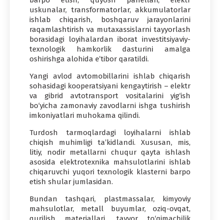
uskunalar, transformatorlar, akkumulatorlar
ishlab chiqarish, boshqaruv jarayonlarini
raqamlashtirish va mutaxassislarni tayyorlash
borasidagi loyihalardan iborat investitsiyaviy-
texnologik hamkorlik dasturini amalga
oshirishga alohida e’tibor qaratildi.
Yangi avlod avtomobillarini ishlab chiqarish
sohasidagi kooperatsiyani kengaytirish – elektr
va gibrid avtotransport vositalarini yig‘ish
bo‘yicha zamonaviy zavodlarni ishga tushirish
imkoniyatlari muhokama qilindi.
Turdosh tarmoqlardagi loyihalarni ishlab
chiqish muhimligi ta’kidlandi. Xususan, mis,
litiy, nodir metallarni chuqur qayta ishlash
asosida elektrotexnika mahsulotlarini ishlab
chiqaruvchi yuqori texnologik klasterni barpo
etish shular jumlasidan.
Bundan tashqari, plastmassalar, kimyoviy
mahsulotlar, metall buyumlar, oziq-ovqat,
qurilish materiallari, tayyor to‘qimachilik