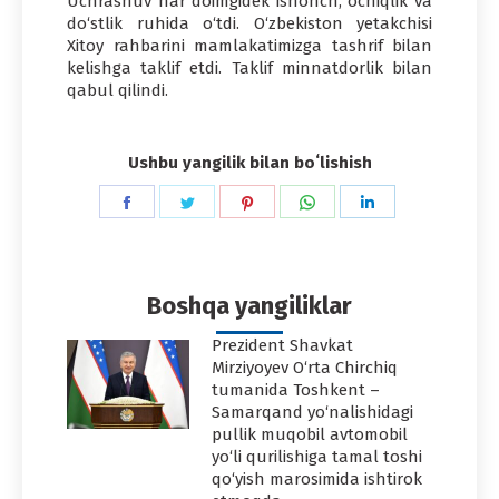
Uchrashuv har doimgidek ishonch, ochiqlik va
do‘stlik ruhida o‘tdi. O‘zbekiston yetakchisi
Xitoy rahbarini mamlakatimizga tashrif bilan
kelishga taklif etdi. Taklif minnatdorlik bilan
qabul qilindi.
Ushbu yangilik bilan boʻlishish
Share
Share
Share
Share
Share
on
on
on
on
on
Facebook
Twitter
Pinterest
WhatsApp
LinkedIn
Boshqa yangiliklar
Prezident Shavkat
Mirziyoyev O‘rta Chirchiq
tumanida Toshkent –
Samarqand yo‘nalishidagi
pullik muqobil avtomobil
yo‘li qurilishiga tamal toshi
qo‘yish marosimida ishtirok