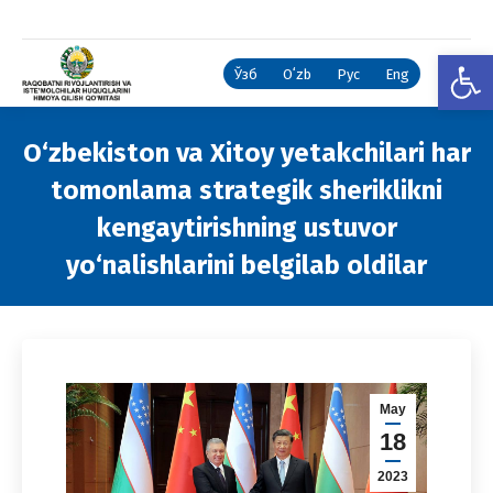
Open
Ўзб
Oʻzb
Рус
Eng
O‘zbekiston va Xitoy yetakchilari har
tomonlama strategik sheriklikni
kengaytirishning ustuvor
yo‘nalishlarini belgilab oldilar
You are here:
May
18
2023