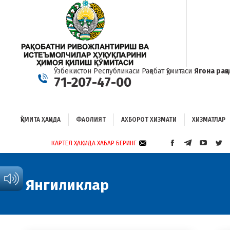
ҚЎМИТА ҲАҚИДА
ФАОЛИЯТ
АХБОРОТ ХИЗМАТИ
ХИЗМАТЛАР
Б
Ўзбекистон Республикаси Рақобат қўмитаси
Ягона рақ
71-207-47-00
ҚЎМИТА ҲАҚИДА
ФАОЛИЯТ
АХБОРОТ ХИЗМАТИ
ХИЗМАТЛАР
КАРТЕЛ ҲАҚИДА ХАБАР БЕРИНГ
FACEBOOK
TELEGRAM
YOUTUB
TWI
PAGE
PAGE
PAGE
PAG
OPENS
OPENS
OPENS
OP
IN
IN
IN
IN
Янгиликлар
NEW
NEW
NEW
NE
WINDOW
WINDOW
WINDO
WI