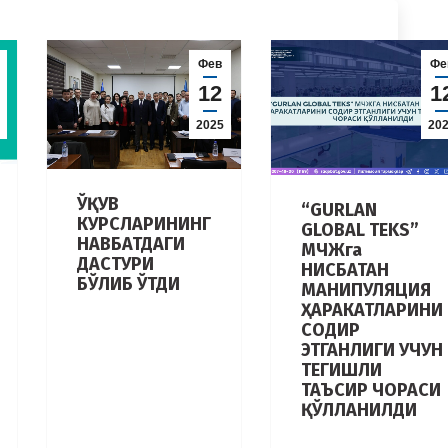
Фев
Фе
12
1
2025
20
ЎҚУВ
“GURLAN
КУРСЛАРИНИНГ
GLOBAL TEKS”
НАВБАТДАГИ
МЧЖга
ДАСТУРИ
НИСБАТАН
БЎЛИБ ЎТДИ
МАНИПУЛЯЦИЯ
ҲАРАКАТЛАРИНИ
СОДИР
ЭТГАНЛИГИ УЧУН
ТЕГИШЛИ
ТАЪСИР ЧОРАСИ
ҚЎЛЛАНИЛДИ