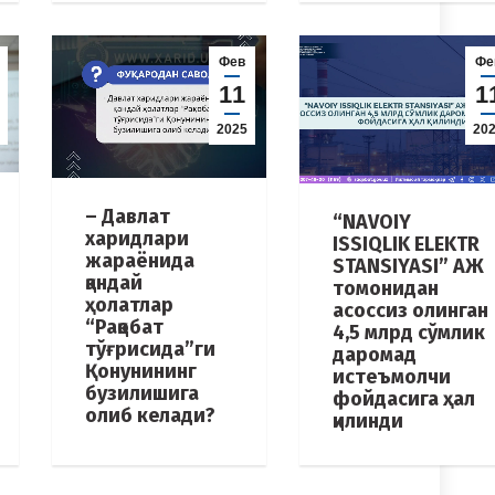
Фев
Фе
11
1
2025
20
– Давлат
“NAVOIY
харидлари
ISSIQLIK ELEKTR
жараёнида
STANSIYASI” АЖ
қандай
томонидан
ҳолатлар
асоссиз олинган
“Рақобат
4,5 млрд сўмлик
тўғрисида”ги
даромад
Қонунининг
истеъмолчи
бузилишига
фойдасига ҳал
олиб келади?
қилинди