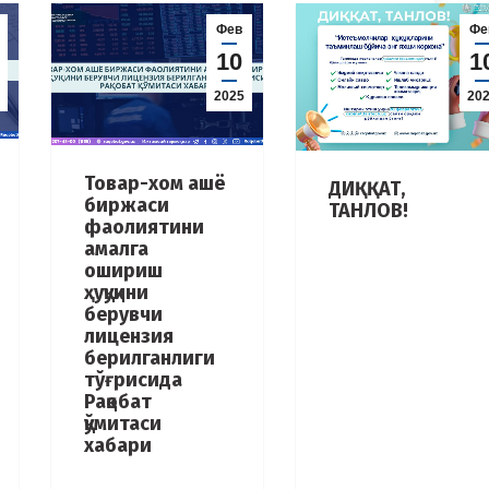
Фев
Фе
10
1
2025
20
Товар-хом ашё
ДИҚҚАТ,
биржаси
ТАНЛОВ!
фаолиятини
амалга
ошириш
ҳуқуқини
берувчи
лицензия
берилганлиги
тўғрисида
Рақобат
қўмитаси
хабари