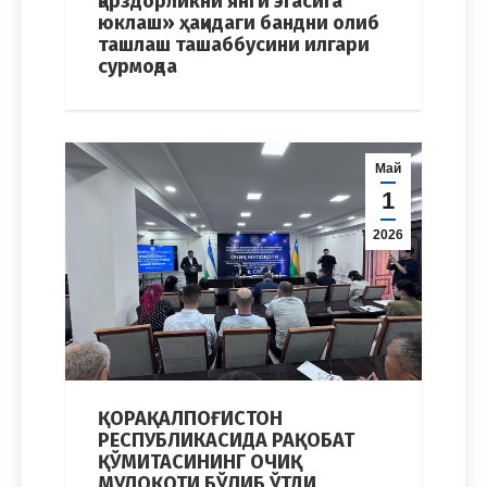
қарздорликни янги эгасига
юклаш» ҳақидаги бандни олиб
ташлаш ташаббусини илгари
сурмоқда
Май
1
2026
ҚОРАҚАЛПОҒИСТОН
РЕСПУБЛИКАСИДА РАҚОБАТ
ҚЎМИТАСИНИНГ ОЧИҚ
МУЛОҚОТИ БЎЛИБ ЎТДИ