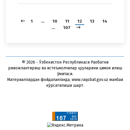
1
…
10
11
12
13
14
…
107
© 2026 - Ўзбекистон Республикаси Рақобатни
ривожлантириш ва истеъмолчилар ҳуқуқларини ҳимоя қилиш
қўмитаси.
Материаллардан фойдаланганда, www.raqobat.gov.uz манбаи
кўрсатилиши шарт.