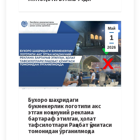
Май
1
2026
Бухоро шаҳридаги
букмекерлик логотипи акс
этган ноқонуний реклама
бартараф этилган, ҳолат
тафсилотлари Рақобат қўмитаси
томонидан ўрганилмоқда