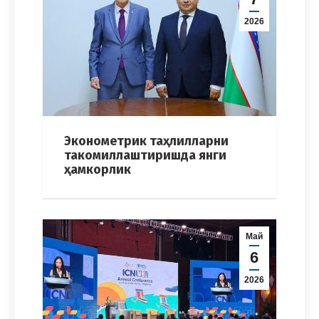
2026
Эконометрик таҳлилларни
такомиллаштиришда янги
ҳамкорлик
Май
6
2026