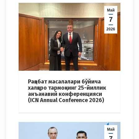
Май
7
2026
Рақобат масалалари бўйича
халқаро тармоқнинг 25-йиллик
анъанавий конференцияси
(ICN Annual Conference 2026)
Май
7