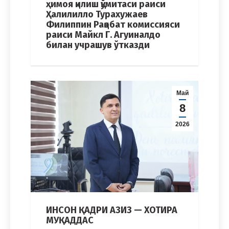
ҳимоя қилиш қўмитаси раиси
Ҳалилилло Турахужаев
Филиппин Рақобат комиссияси
раиси Майкл Г. Агуиналдо
билан учрашув ўтказди
Май
8
2026
ИНСОН ҚАДРИ АЗИЗ — ХОТИРА
МУҚАДДАС