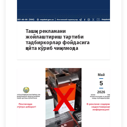
Ташқи рекламани
жойлаштириш тартиби
тадбиркорлар фойдасига
қайта кўриб чиқилмоқда
Май
5
2026