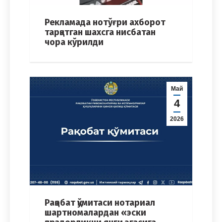
Рекламада нотўғри ахборот
тарқатган шахсга нисбатан
чора кўрилди
Май
4
2026
Рақобат қўмитаси нотариал
шартномалардан «эски