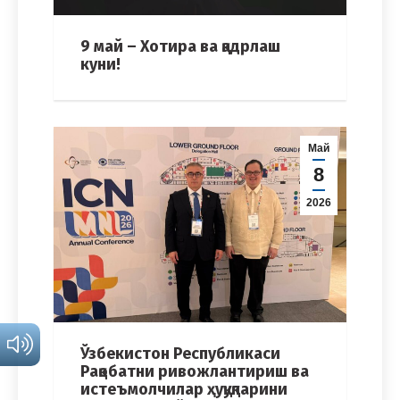
9 май – Хотира ва қадрлаш
куни!
Май
8
2026
Ўзбекистон Республикаси
Рақобатни ривожлантириш ва
истеъмолчилар ҳуқуқларини