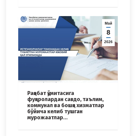
Май
8
2026
Рақобат қўмитасига
фуқаролардан савдо, таълим,
коммунал ва бошқа хизматлар
бўйича келиб тушган
мурожаатлар…