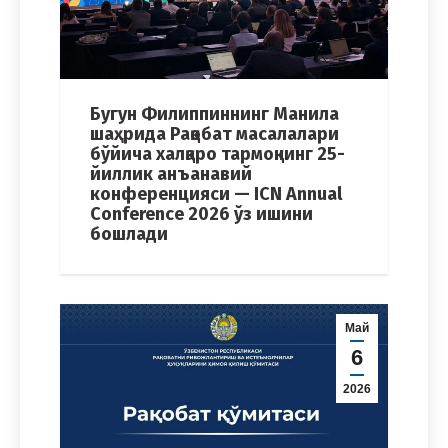
Бугун Филиппиннинг Манила
шаҳрида Рақобат масалалари
бўйича халқаро тармоқнинг 25-
йиллик анъанавий
конференцияси — ICN Annual
Conference 2026 ўз ишини
бошлади
Май
6
2026