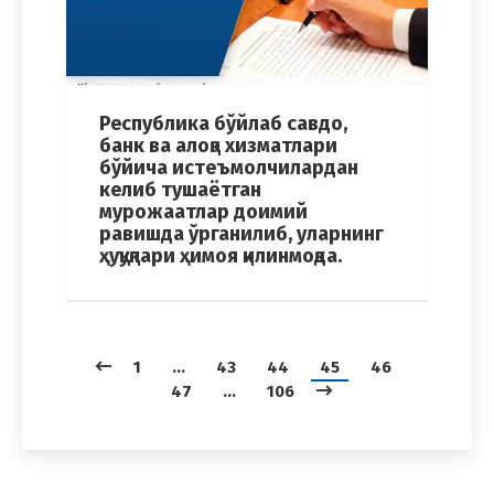
Республика бўйлаб савдо,
банк ва алоқа хизматлари
бўйича истеъмолчилардан
келиб тушаётган
мурожаатлар доимий
равишда ўрганилиб, уларнинг
ҳуқуқлари ҳимоя қилинмоқда.
1
…
43
44
45
46
47
…
106