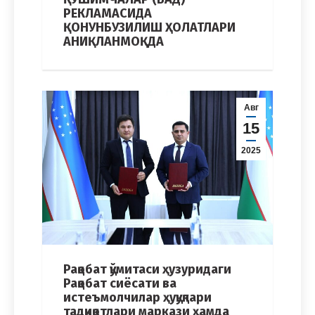
РЕКЛАМАСИДА
ҚОНУНБУЗИЛИШ ҲОЛАТЛАРИ
АНИҚЛАНМОҚДА
Авг
15
2025
Рақобат қўмитаси ҳузуридаги
Рақобат сиёсати ва
истеъмолчилар ҳуқуқлари
тадқиқотлари маркази ҳамда