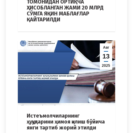
ТОМОНИДАН ОРТИҚЧА
ҲИСОБЛАНГАН ЖАМИ 20 МЛРД
СЎМГА ЯҚИН МАБЛАҒЛАР
ҚАЙТАРИЛДИ
Авг
13
2025
Истеъмолчиларнинг
ҳуқуқларини ҳимоя қилиш бўйича
янги тартиб жорий этилди