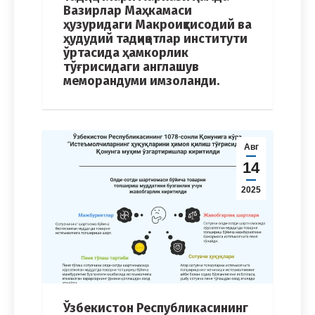
Вазирлар Маҳкамаси
ҳузуридаги Макроиқтисодий ва
ҳудудий тадқиқотлар институти
ўртасида ҳамкорлик
тўғрисидаги англашув
меморандуми имзоланди.
Авг
14
2025
Ўзбекистон Республикасининг