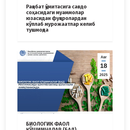
Рақобат қўмитасига савдо
соҳасидаги муаммолар
юзасидан фуқаролардан
кўплаб мурожаатлар келиб
тушмоқда
Авг
18
2025
БИОЛОГИК ФАОЛ
ҚЎШИМЧАЛАР (БАД)