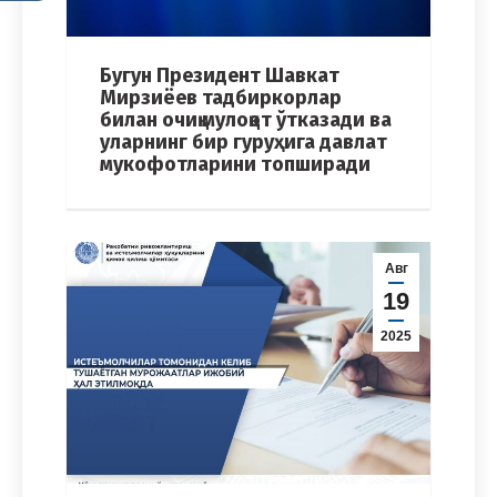
Бугун Президент Шавкат
Мирзиёев тадбиркорлар
билан очиқ мулоқот ўтказади ва
уларнинг бир гуруҳига давлат
мукофотларини топширади
Авг
19
2025