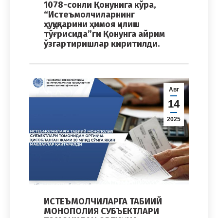
1078-сонли Қонунига кўра,
“Истеъмолчиларнинг
ҳуқуқларини ҳимоя қилиш
тўғрисида”ги Қонунга айрим
ўзгартиришлар киритилди.
Авг
14
2025
ИСТЕЪМОЛЧИЛАРГА ТАБИИЙ
МОНОПОЛИЯ СУБЪЕКТЛАРИ