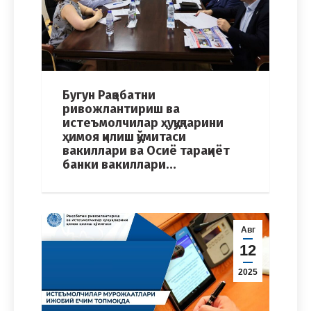
Бугун Рақобатни
ривожлантириш ва
истеъмолчилар ҳуқуқларини
ҳимоя қилиш қўмитаси
вакиллари ва Осиё тараққиёт
банки вакиллари…
Авг
12
2025