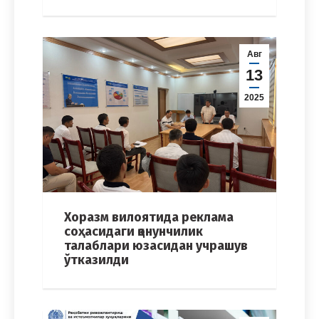
Авг
13
2025
Хоразм вилоятида реклама
соҳасидаги қонунчилик
талаблари юзасидан учрашув
ўтказилди