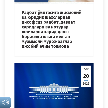
Рақобат қўмитасига жисмоний
ва юридик шахслардан
инсофсиз рақобат, давлат
харидлари ва нотурар
жойларни харид қилиш
борасида юзага келган
муаммоли мурожаатлар
ижобий ечим топмоқда
Авг
20
2025