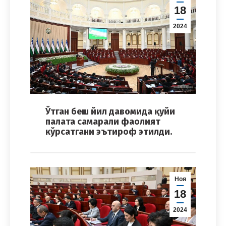
18
2024
Ўтган беш йил давомида қуйи
палата самарали фаолият
кўрсатгани эътироф этилди.
Ноя
18
2024