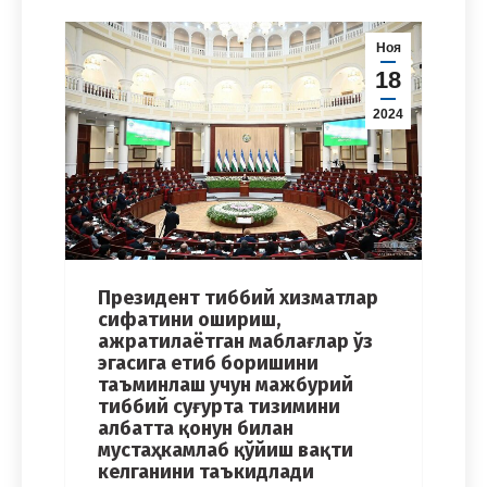
Ноя
18
2024
Президент тиббий хизматлар
сифатини ошириш,
ажратилаётган маблағлар ўз
эгасига етиб боришини
таъминлаш учун мажбурий
тиббий суғурта тизимини
албатта қонун билан
мустаҳкамлаб қўйиш вақти
келганини таъкидлади