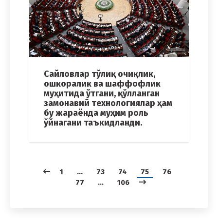
Сайловлар тўлиқ очиқлик,
ошкоралик ва шаффофлик
муҳитида ўтгани, қўлланган
замонавий технологиялар ҳам
бу жараёнда муҳим роль
ўйнагани таъкидланди.
1
…
73
74
75
76
77
…
106