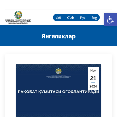
Open
Ўзб
Oʻzb
Рус
Eng
Янгиликлар
You are here:
Ноя
21
2024