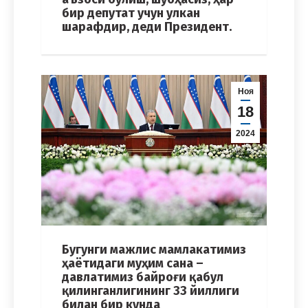
бир депутат учун улкан
шарафдир, деди Президент.
Ноя
18
2024
Бугунги мажлис мамлакатимиз
ҳаётидаги муҳим сана –
давлатимиз байроғи қабул
қилинганлигининг 33 йиллиги
билан бир кунда