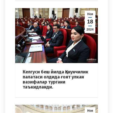
Ноя
18
2024
Келгуси беш йилда Қонунчилик
палатаси олдида ғоят улкан
вазифалар тургани
таъкидланди.
Ноя