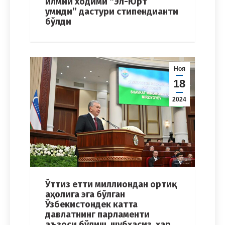
илмий ходими “Эл-Юрт
умиди” дастури стипендианти
бўлди
Ноя
18
2024
Ўттиз етти миллиондан ортиқ
аҳолига эга бўлган
Ўзбекистондек катта
давлатнинг парламенти
аъзоси бўлиш, шубҳасиз, ҳар