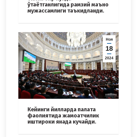
ўтаётганлигида рамзий маъно
мужассамлиги таъкидланди.
Ноя
18
2024
Кейинги йилларда палата
фаолиятида жамоатчилик
иштироки янада кучайди.