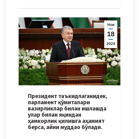
Ноя
18
2024
Президент таъкидлаганидек,
парламент қўмиталари
вазирликлар билан ишлашда
улар билан яқиндан
ҳамкорлик қилишга аҳамият
берса, айни муддао бўлади.