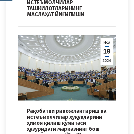
ИСТЕЪМОЛЧИЛАР
ТАШКИЛОТЛАРИНИНГ
МАСЛАҲАТ ЙИҒИЛИШИ
Ноя
19
2024
Рақобатни ривожлантириш ва
истеъмолчилар ҳуқуқларини
ҳимоя қилиш қўмитаси
ҳузуридаги марказнинг бош