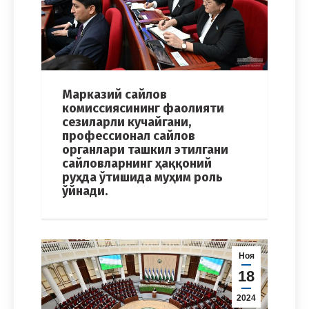
Марказий сайлов
комиссиясининг фаолияти
сезиларли кучайгани,
профессионал сайлов
органлари ташкил этилгани
сайловларнинг ҳаққоний
руҳда ўтишида муҳим роль
ўйнади.
Ноя
18
2024