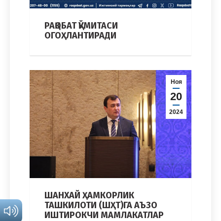
РАҚОБАТ ҚЎМИТАСИ
ОГОҲЛАНТИРАДИ
Ноя
20
2024
ШАНХАЙ ҲАМКОРЛИК
ТАШКИЛОТИ (ШҲТ)ГА АЪЗО
ИШТИРОКЧИ МАМЛАКАТЛАР