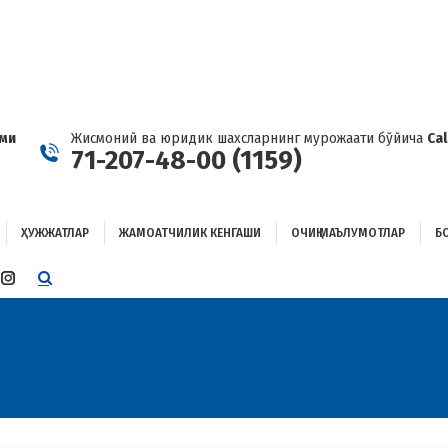
ҲУЖЖАТЛАР
ЖАМОАТЧИЛИК КЕНГАШИ
ОЧИҚ МАЪЛУМОТЛАР
ОҒЛАНИШ
ами
Жисмоний ва юридик шахсларнинг мурожаати бўйича
Ca
71-207-48-00 (1159)
ҲУЖЖАТЛАР
ЖАМОАТЧИЛИК КЕНГАШИ
ОЧИҚ МАЪЛУМОТЛАР
Б
E
TTER
INSTAGRAM
E
PAGE
ENS
OPENS
IN
W
NEW
W
NDOW
WINDOW