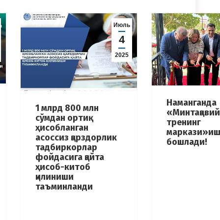
Июль
4
2025
Наманганда
1 млрд 800 млн
«Минтақавий 
сўмдан ортиқ
тренинг
ҳисобланган
маркази»и
асоссиз қарздорлик
бошлади!
тадбиркорлар
фойдасига қайта
ҳисоб-китоб
қилиниши
таъминланди