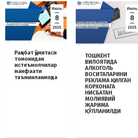
Июль
Июль
8
8
2025
2025
Рақобат қўмитаси
ТОШКЕНТ
томонидан
ВИЛОЯТИДА
истеъмолчилар
АЛКОГОЛЬ
манфаати
ВОСИТАЛАРИНИ
таъминланмоқда
РЕКЛАМА ҚИЛГАН
КОРХОНАГА
НИСБАТАН
МОЛИЯВИЙ
ЖАРИМА
ҚЎЛЛАНИЛДИ