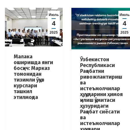
Июль
Июль
4
4
2025
2025
Малака
Ўзбекистон
оширишда янги
Республикаси
босқич: Марказ
Рақобатни
томонидан
ривожлантириш
тизимли ўқув
ва
курслари
истеъмолчилар
ташкил
ҳуқуқларини ҳимоя
этилмоқда
қилиш қўмитаси
ҳузуридаги
Рақобат сиёсати
ва
истеъмолчилар
ҳуқуқлари