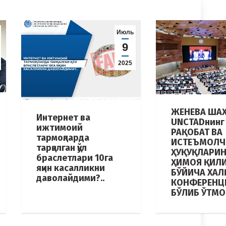
Июль
9
2025
ЖЕНЕВА ША
Интернет ва
UNCTADнинг
ижтимоий
РАҚОБАТ ВА
тармоқларда
ИСТЕЪМОЛЧ
тарқалган қўл
ҲУҚУҚЛАРИ
браслетлари 10га
ҲИМОЯ ҚИЛ
яқин касалликни
БЎЙИЧА ХАЛ
даволайдими?..
КОНФЕРЕНЦ
БЎЛИБ ЎТМ