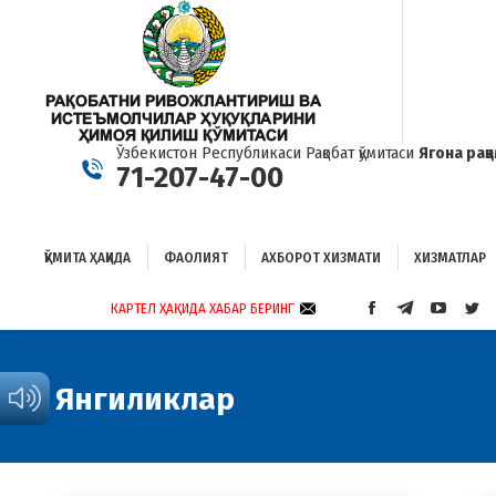
ҚЎМИТА ҲАҚИДА
ФАОЛИЯТ
АХБОРОТ ХИЗМАТИ
ХИЗМАТЛАР
Б
Ўзбекистон Республикаси Рақобат қўмитаси
Ягона рақ
71-207-47-00
ҚЎМИТА ҲАҚИДА
ФАОЛИЯТ
АХБОРОТ ХИЗМАТИ
ХИЗМАТЛАР
КАРТЕЛ ҲАҚИДА ХАБАР БЕРИНГ
FACEBOOK
TELEGRAM
YOUTUB
TWI
PAGE
PAGE
PAGE
PAG
OPENS
OPENS
OPENS
OP
IN
IN
IN
IN
Янгиликлар
NEW
NEW
NEW
NE
WINDOW
WINDOW
WINDO
WI