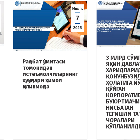
Июль
7
2025
3 МЛРД СЎМ
Рақобат қўмитаси
ЯҚИН ДАВЛА
томонидан
ХАРИДЛАРИ
истеъмолчиларнинг
ҚОНУНБУЗИ
ҳуқуқлари ҳимоя
ҲОЛАТИГА Й
қилинмоқда
ҚЎЙГАН
КОРПОРАТИ
БУЮРТМАЧИ
НИСБАТАН
ТЕГИШЛИ ТА
ЧОРАЛАРИ
ҚЎЛЛАНИЛД