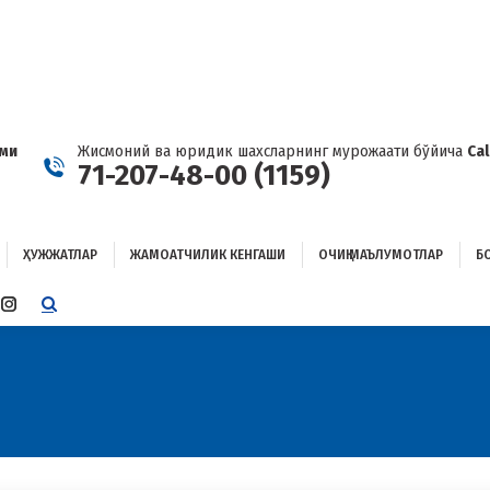
ҲУЖЖАТЛАР
ЖАМОАТЧИЛИК КЕНГАШИ
ОЧИҚ МАЪЛУМОТЛАР
ОҒЛАНИШ
ами
Жисмоний ва юридик шахсларнинг мурожаати бўйича
Ca
71-207-48-00 (1159)
ҲУЖЖАТЛАР
ЖАМОАТЧИЛИК КЕНГАШИ
ОЧИҚ МАЪЛУМОТЛАР
Б
E
TTER
INSTAGRAM
E
PAGE
ENS
OPENS
IN
W
NEW
W
NDOW
WINDOW