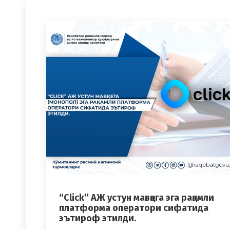
“Click” АЖ устун мавқега эга рақамли
платформа оператори сифатида
эътироф этилди.