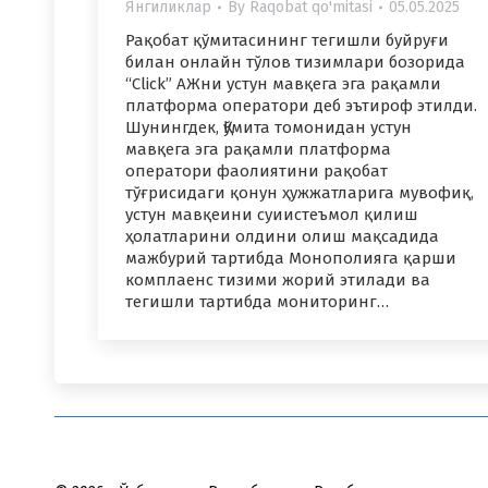
Янгиликлар
By
Raqobat qo'mitasi
05.05.2025
Рақобат қўмитасининг тегишли буйруғи
билан онлайн тўлов тизимлари бозорида
“Click” АЖни устун мавқега эга рақамли
платформа оператори деб эътироф этилди.
Шунингдек, Қўмита томонидан устун
мавқега эга рақамли платформа
оператори фаолиятини рақобат
тўғрисидаги қонун ҳужжатларига мувофиқ,
устун мавқеини суиистеъмол қилиш
ҳолатларини олдини олиш мақсадида
мажбурий тартибда Монополияга қарши
комплаенс тизими жорий этилади ва
тегишли тартибда мониторинг…