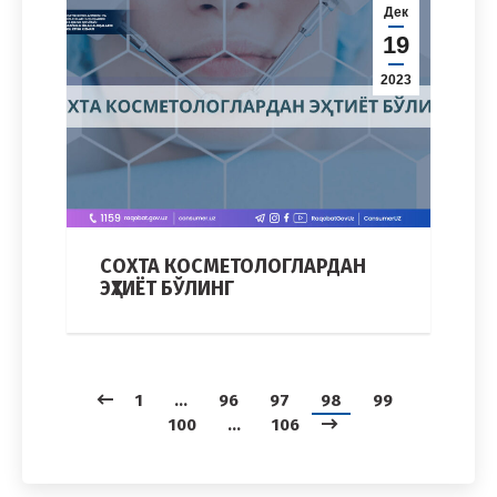
Дек
19
2023
СОХТА КОСМЕТОЛОГЛАРДАН
ЭҲТИЁТ БЎЛИНГ
1
…
96
97
98
99
100
…
106