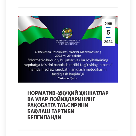
Янв
5
2024
НОРМАТИВ-ҲУҚУҚИЙ ҲУЖЖАТЛАР
ВА УЛАР ЛОЙИҲАЛАРИНИНГ
РАҚОБАТГА ТАЪСИРИНИ
БАҲОЛАШ ТАРТИБИ
БЕЛГИЛАНДИ