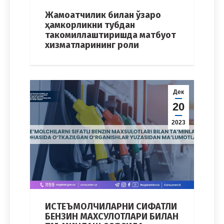
Жамоатчилик билан ўзаро
ҳамкорликни тубдан
такомиллаштиришда матбуот
хизматларининг роли
Дек
20
2023
ИСТEЪМОЛЧИЛАРНИ СИФАТЛИ
БEНЗИН МАХСУЛОТЛАРИ БИЛАН