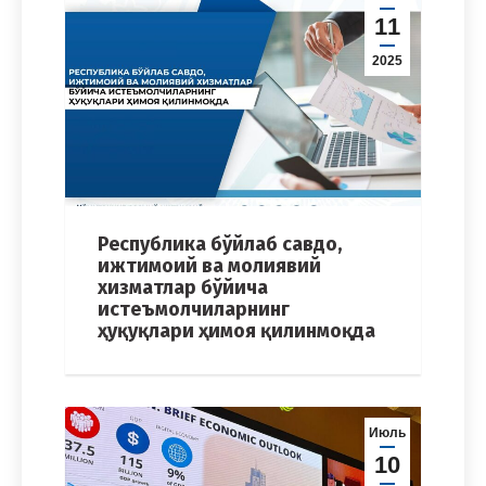
11
2025
Республика бўйлаб савдо,
ижтимоий ва молиявий
хизматлар бўйича
истеъмолчиларнинг
ҳуқуқлари ҳимоя қилинмоқда
Июль
10