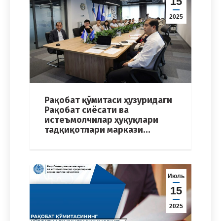
15
2025
Рақобат қўмитаси ҳузуридаги
Рақобат сиёсати ва
истеъмолчилар ҳуқуқлари
тадқиқотлари маркази…
Июль
15
2025