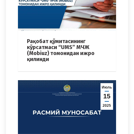
Рақобат қўмитасининг
кўрсатмаси “UMS” МЧЖ
(Mobiuz) томонидан ижро
қилинди
Июль
15
2025