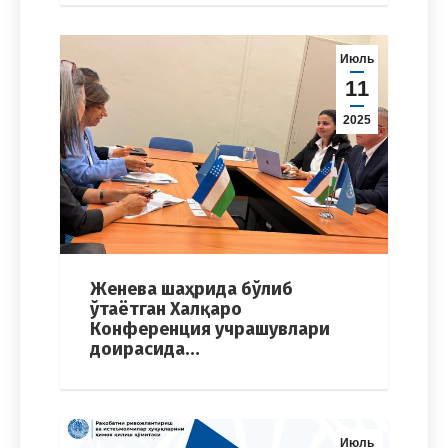
Июль
11
2025
Женева шаҳрида бўлиб
ўтаётган Халқаро
Конференция учрашувлари
доирасида…
Июль