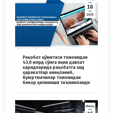
16
2025
Рақобат қўмитаси томонидан
43,0 млрд сўмга яқин давлат
харидларида рақобатга зид
ҳаракатлар аниқланиб,
буюртмачилар томонидан
бекор қилиниши таъминланди
Июль