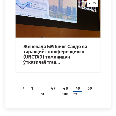
2025
Женевада БМТнинг Савдо ва
тараққиёт конференцияси
(UNCTAD) томонидан
ўтказилаётган…
1
…
47
48
49
50
51
…
106