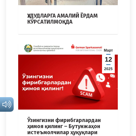
ҲУДУДЛАРГА АМАЛИЙ ЁРДАМ
КЎРСАТИЛМОҚДА
Март
12
2025
Ўзингизни фирибгарлардан
ҳимоя қилинг – Бутунжаҳон
истеъмолчилар ҳуқуқлари