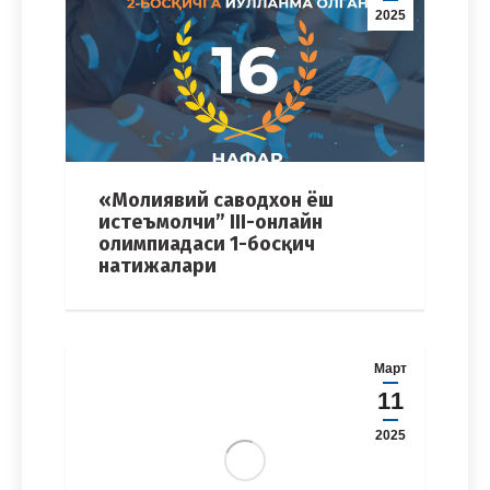
2025
«Молиявий саводхон ёш
истеъмолчи” III-онлайн
олимпиадаси 1-босқич
натижалари
Март
11
2025