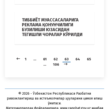
ТИББИЁТ МУАССАСАЛАРИГА
РЕКЛАМА ҚОНУНЧИЛИГИ
БУЗИЛИШИ ЮЗАСИДАН
ТЕГИШЛИ ЧОРАЛАР КЎРИЛДИ
1
…
61
62
63
64
65
…
106
© 2026 - Ўзбекистон Республикаси Рақобатни
ривожлантириш ва истеъмолчилар ҳуқуқларини ҳимоя қилиш
қўмитаси.
Материаллардан фойдаланганда, www.raqobat.gov.uz манбаи