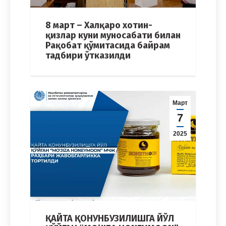
8 март – Халқаро хотин-
қизлар куни муносабати билан
Рақобат қўмитасида байрам
тадбири ўтказилди
Март
7
2025
ҚАЙТА ҚОНУНБУЗИЛИШГА ЙЎЛ