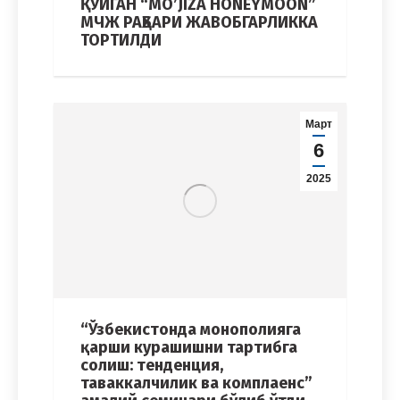
ҚЎЙГАН “MO’JIZA HONEYMOON”
МЧЖ РАҲБАРИ ЖАВОБГАРЛИККА
ТОРТИЛДИ
Март
6
2025
“Ўзбекистонда монополияга
қарши курашишни тартибга
солиш: тенденция,
таваккалчилик ва комплаенс”