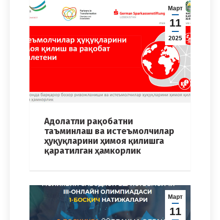
Март
11
2025
Адолатли рақобатни
таъминлаш ва истеъмолчилар
ҳуқуқларини ҳимоя қилишга
қаратилган ҳамкорлик
Март
11