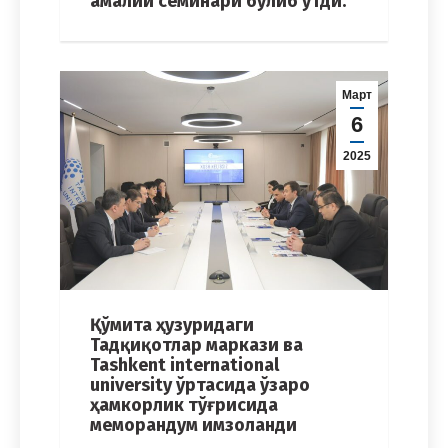
амалий семинари бўлиб ўтди.
Март
6
2025
Қўмита ҳузуридаги
Тадқиқотлар маркази ва
Tashkent international
university ўртасида ўзаро
ҳамкорлик тўғрисида
меморандум имзоланди