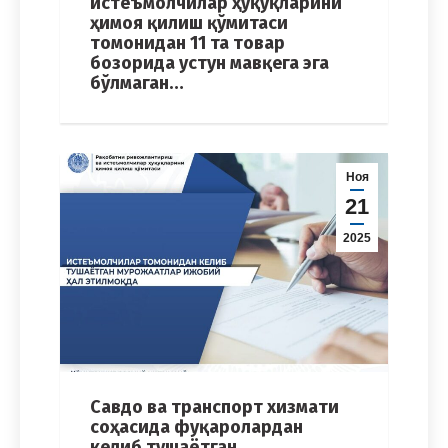
истеъмолчилар ҳуқуқларини
ҳимоя қилиш қўмитаси
томонидан 11 та товар
бозорида устун мавқега эга
бўлмаган…
Ноя
21
2025
Савдо ва транспорт хизмати
соҳасида фуқаролардан
келиб тушаётган