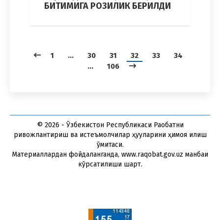
БИТИМИГА РОЗИЛИК БЕРИЛДИ
1
…
30
31
32
33
34
…
106
© 2026 - Ўзбекистон Республикаси Рақобатни
ривожлантириш ва истеъмолчилар ҳуқуқларини ҳимоя қилиш
қўмитаси.
Материаллардан фойдаланганда, www.raqobat.gov.uz манбаи
кўрсатилиши шарт.