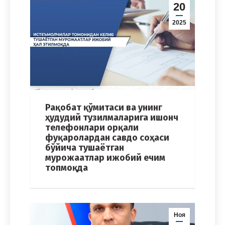
20
2025
Рақобат қўмитаси ва унинг
ҳудудий тузилмаларига ишонч
телефонлари орқали
фуқаролардан савдо соҳаси
бўйича тушаётган
мурожаатлар ижобий ечим
топмоқда
Ноя