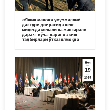
«Яшил макон» умуммиллий
дастури доирасида кенг
миқёсда мевали ва манзарали
дарахт кўчатларини экиш
тадбирлари ўтказилмоқда
Ноя
19
2025