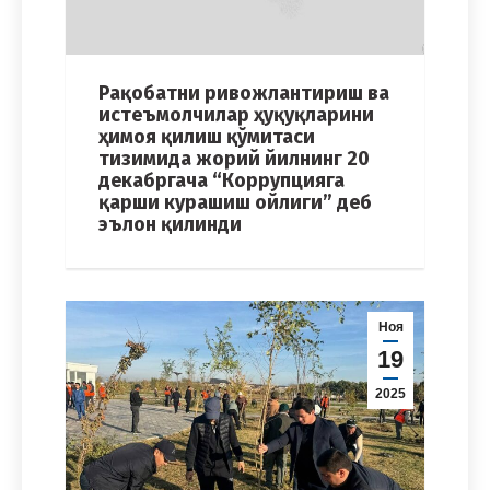
Рақобатни ривожлантириш ва
истеъмолчилар ҳуқуқларини
ҳимоя қилиш қўмитаси
тизимида жорий йилнинг 20
декабргача “Коррупцияга
қарши курашиш ойлиги” деб
эълон қилинди
Ноя
19
2025