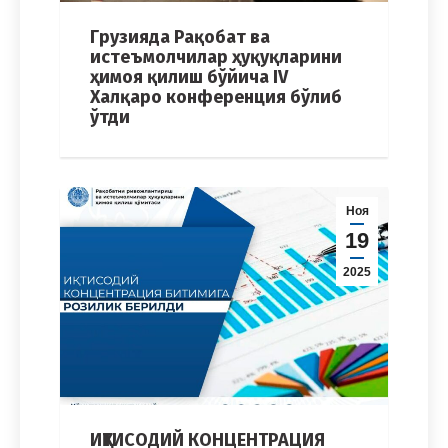
Грузияда Рақобат ва
истеъмолчилар ҳуқуқларини
ҳимоя қилиш бўйича IV
Халқаро конференция бўлиб
ўтди
Ноя
19
2025
ИҚТИСОДИЙ КОНЦЕНТРАЦИЯ