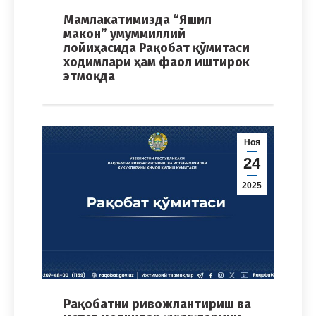
Мамлакатимизда “Яшил
макон” умуммиллий
лойиҳасида Рақобат қўмитаси
ходимлари ҳам фаол иштирок
этмоқда
Ноя
24
2025
Рақобатни ривожлантириш ва