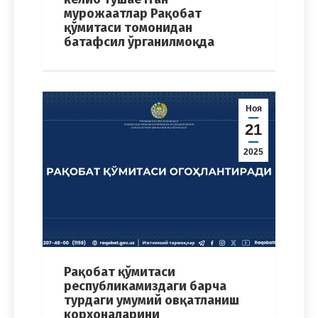
мурожаатлар Рақобат
қўмитаси томонидан
батафсил ўрганилмоқда
Ноя
21
2025
Рақобат қўмитаси
республикамиздаги барча
турдаги умумий овқатланиш
корхоналарини