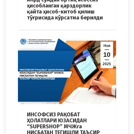
ҳисобланган қарздорлик
қайта ҳисоб-китоб қилиш
тўғрисида кўрсатма берилди
Ноя
10
2025
ИНСОФСИЗ РАҚОБАТ
ҲОЛАТЛАРИ ЮЗАСИДАН
“SUPERSHOP” МЧЖга
НИСБАТАН ТЕГИШЛИ ТАЪСИР