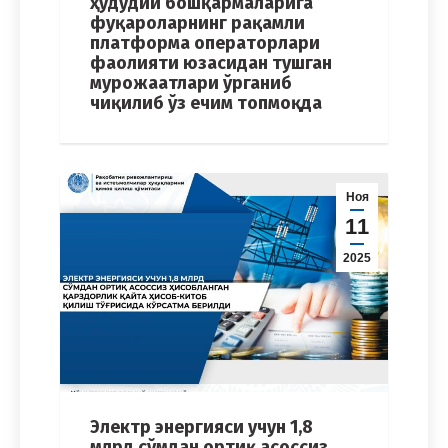
ҳудудий бошқармаларига
фуқароларнинг рақамли
платформа операторлари
фаолияти юзасидан тушган
мурожаатлари ўрганиб
чиқилиб ўз ечим топмоқда
Ноя
11
2025
Электр энергияси учун 1,8
млрд сўмдан ортиқ асоссиз