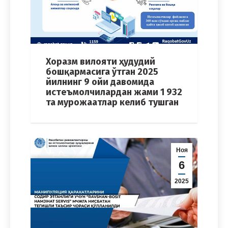
Хоразм вилояти ҳудудий
бошқармасига ўтган 2025
йилнинг 9 ойи давомида
истеъмолчилардан жами 1 932
та мурожаатлар келиб тушган
Ноя
6
2025