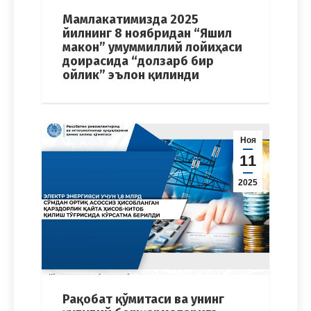
Мамлакатимизда 2025
йилнинг 8 ноябридан “Яшил
макон” умуммиллий лойиҳаси
доирасида “долзарб бир
ойлик” эълон қилинди
Ноя
11
2025
Рақобат қўмитаси ва унинг