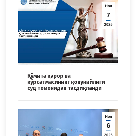
Ноя
7
2025
Қўмита қарор ва
кўрсатмасининг қонунийлиги
суд томонидан тасдиқланди
Ноя
6
2025