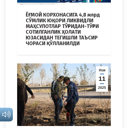
ЁҒ-МОЙ КОРХОНАСИГА 4,8 млрд
СЎМЛИК ЮҚОРИ ЛИКВИДЛИ
МАҲСУЛОТЛАР ТЎҒРИДАН-ТЎҒРИ
СОТИЛГАНЛИК ҲОЛАТИ
ЮЗАСИДАН ТЕГИШЛИ ТАЪСИР
ЧОРАСИ ҚЎЛЛАНИЛДИ
Ноя
11
2025