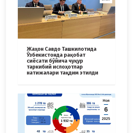
Жаҳон Савдо Ташкилотида
Ўзбекистонда рақобат
сиёсати бўйича чуқур
таркибий ислоҳотлар
натижалари тақдим этилди
Ноя
6
2025