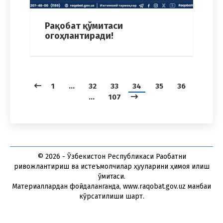
Рақобат қўмитаси
огоҳлантиради!
1
…
32
33
34
35
36
…
107
© 2026 - Ўзбекистон Республикаси Рақобатни
ривожлантириш ва истеъмолчилар ҳуқуқларини ҳимоя қилиш
қўмитаси.
Материаллардан фойдаланганда, www.raqobat.gov.uz манбаи
кўрсатилиши шарт.