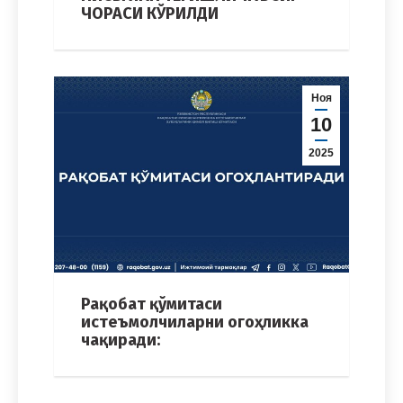
ЧОРАСИ КЎРИЛДИ
Ноя
10
2025
Рақобат қўмитаси
истеъмолчиларни огоҳликка
чақиради: