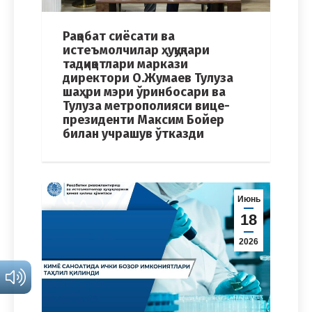
Рақобат сиёсати ва
истеъмолчилар ҳуқуқлари
тадқиқотлари маркази
директори О.Жумаев Тулуза
шаҳри мэри ўринбосари ва
Тулуза метрополияси вице-
президенти Максим Бойер
билан учрашув ўтказди
Июнь
18
2026