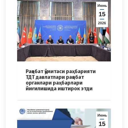
Июнь
15
2026
Рақобат қўмитаси раҳбарияти
ТДТ давлатлари рақобат
органлари раҳбарлари
йиғилишида иштирок этди
Июнь
15