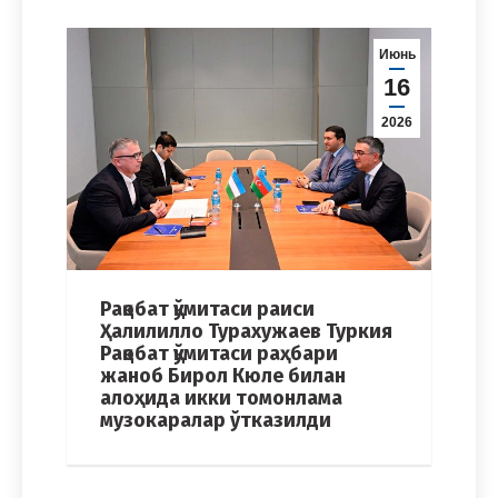
Июнь
16
2026
Рақобат қўмитаси раиси
Ҳалилилло Турахужаев Туркия
Рақобат қўмитаси раҳбари
жаноб Бирол Кюле билан
алоҳида икки томонлама
музокаралар ўтказилди