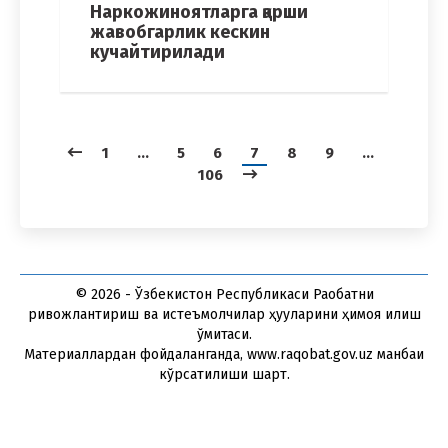
Наркожиноятларга қарши
жавобгарлик кескин
кучайтирилади
1
…
5
6
7
8
9
…
106
© 2026 - Ўзбекистон Республикаси Рақобатни
ривожлантириш ва истеъмолчилар ҳуқуқларини ҳимоя қилиш
қўмитаси.
Материаллардан фойдаланганда, www.raqobat.gov.uz манбаи
кўрсатилиши шарт.