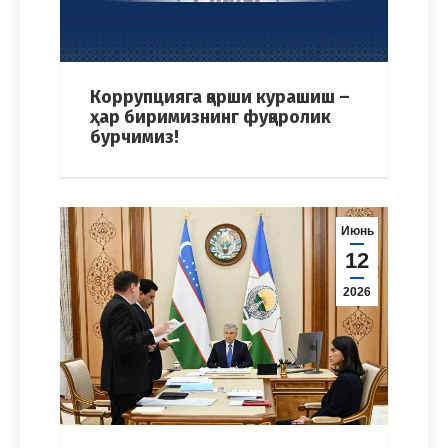
Коррупцияга қарши курашиш –
ҳар биримизнинг фуқаролик
бурчимиз!
Июнь
12
2026