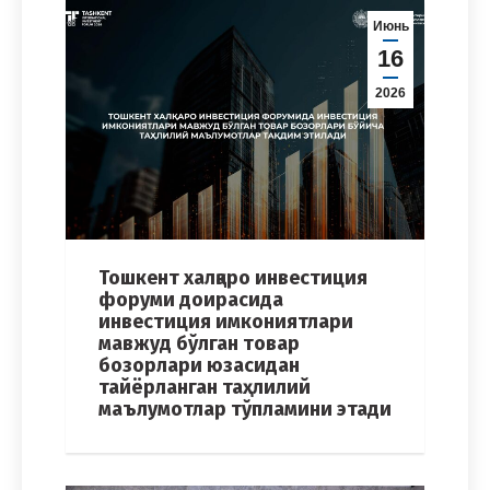
Июнь
16
2026
Тошкент халқаро инвестиция
форуми доирасида
инвестиция имкониятлари
мавжуд бўлган товар
бозорлари юзасидан
тайёрланган таҳлилий
маълумотлар тўпламини этади