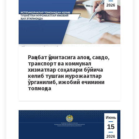
2026
Рақобат қўмитасига алоқа, савдо,
транспорт ва коммунал
хизматлар соҳалари бўйича
келиб тушган мурожаатлар
ўрганилиб, ижобий ечимини
топмоқда
Июнь
15
2026