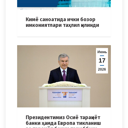
Кимё саноатида ички бозор
имкониятлари таҳлил қилинди
Июнь
17
2026
Президентимиз Осиё тараққиёт
банки ҳамда Европа тикланиш