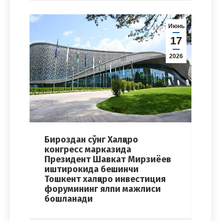
Июнь
17
2026
Бироздан сўнг Халқаро
конгресс марказида
Президент Шавкат Мирзиёев
иштирокида бешинчи
Тошкент халқаро инвестиция
форумининг ялпи мажлиси
бошланади