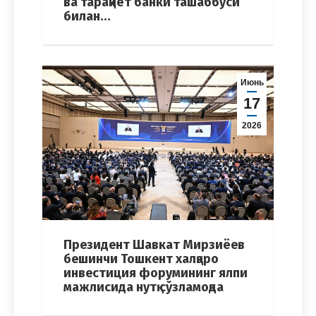
ва тараққиёт банки ташаббуси
билан…
Июнь
17
2026
Президент Шавкат Мирзиёев
бешинчи Тошкент халқаро
инвестиция форумининг ялпи
мажлисида нутқ сўзламоқда