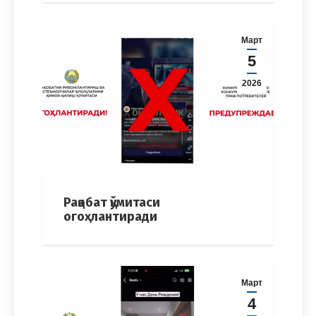
Март
5
2026
Рақобат қўмитаси
огоҳлантиради
Март
4