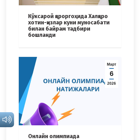
Кўксарой қароргоҳида Халқаро
хотин-қизлар куни муносабати
билан байрам тадбири
бошланди
Март
6
2026
Онлайн олимпиада