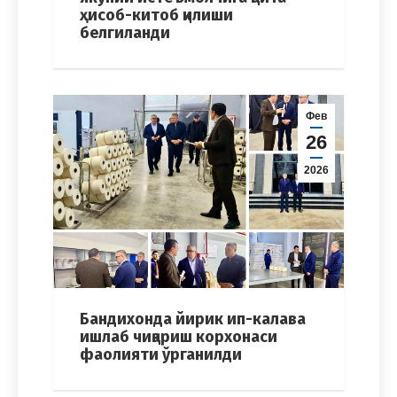
ҳисоб-китоб қилиши
белгиланди
Фев
26
2026
Бандихонда йирик ип-калава
ишлаб чиқариш корхонаси
фаолияти ўрганилди