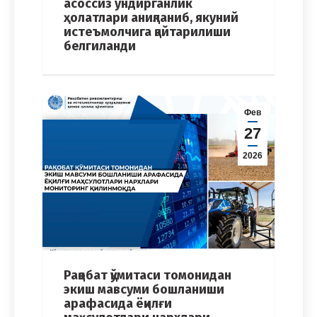
асоссиз ундирганлик
ҳолатлари аниқланиб, якуний
истеъмолчига қайтарилиши
белгиланди
Фев
27
2026
Рақобат қўмитаси томонидан
экиш мавсуми бошланиши
арафасида ёқилғи