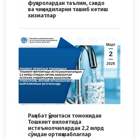
фуқаролардан таълим, савдо
ва чиқиндиларни ташиб кетиш
хизматлар
Март
2
2026
Рақобат қўмитаси томонидан
Тошкент вилоятида
истеъмолчилардан 2,2 млрд
сўмдан ортиқ маблағлар