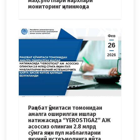
маҳсулотлари нархлари
мониторинг қилинмоқда
Фев
26
2026
Рақобат қўмитаси томонидан
амалга оширилган ишлар
натижасида “YEROSTIGAZ” АЖ
асоссиз олинган 2.8 млрд
сўмга яқин пул маблағларни
якуний истеъмолчига қайта