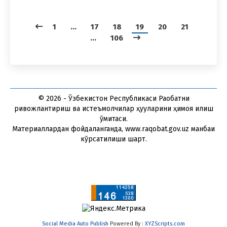
1
…
17
18
19
20
21
…
106
© 2026 - Ўзбекистон Республикаси Рақобатни
ривожлантириш ва истеъмолчилар ҳуқуқларини ҳимоя қилиш
қўмитаси.
Материаллардан фойдаланганда, www.raqobat.gov.uz манбаи
кўрсатилиши шарт.
Social Media Auto Publish
Powered By :
XYZScripts.com