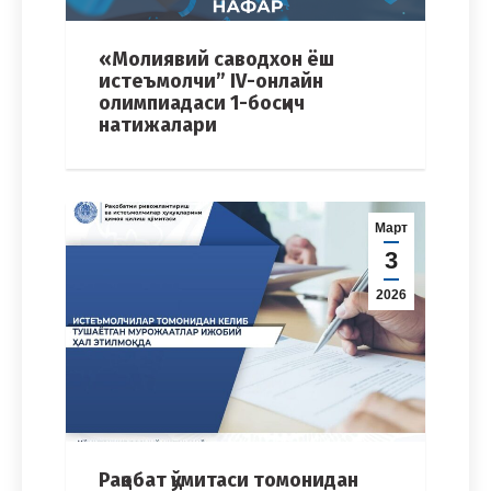
«Молиявий саводхон ёш
истеъмолчи” IV-онлайн
олимпиадаси 1-босқич
натижалари
Март
3
2026
Рақобат қўмитаси томонидан