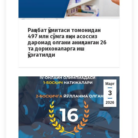
Рақобат қўмитаси томонидан
497 млн сўмга яқин асоссиз
даромад олгани аниқланган 26
та дорихоналарга иш
қўзғатилди
Март
3
2026