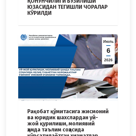
ҚОНУНЧИЛИГИ БУЗИЛИШИ
ЮЗАСИДАН ТЕГИШЛИ ЧОРАЛАР
КЎРИЛДИ
Июль
6
2026
Рақобат қўмитасига жисмоний
ва юридик шахслардан уй-
жой қурилиши, молиявий
ҳамда таълим соҳасида
кўрсатилаётган хизматлар