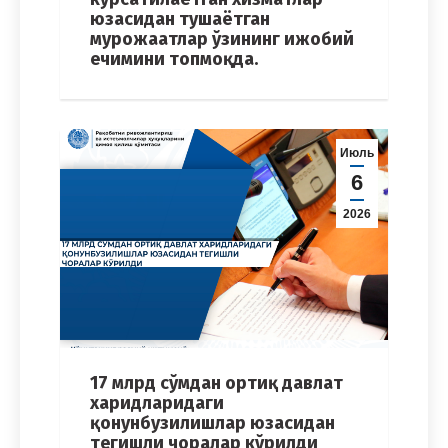
юзасидан тушаётган
мурожаатлар ўзининг ижобий
ечимини топмоқда.
Июль
6
2026
17 млрд сўмдан ортиқ давлат
харидларидаги
қонунбузилишлар юзасидан
тегишли чоралар кўрилди