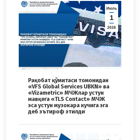
Июль
1
2026
Рақобат қўмитаси томонидан
«VFS Global Services UBKN» ва
«Vizametric» МЧЖлар устун
мавқега «TLS Contact» МЧЖ
эса устун музокара кучига эга
деб эътироф этилди