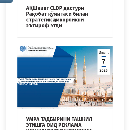
АҚШнинг CLDP дастури
Рақобат қўмитаси билан
стратегик ҳамкорликни
эътироф этди
Июль
7
2026
УМРА ТАДБИРИНИ ТАШКИЛ
ЭТИШГА ОИД РЕКЛАМА