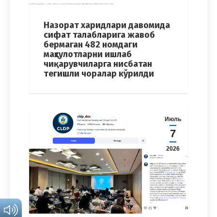
Назорат харидлари давомида
сифат талабларига жавоб
бермаган 482 номдаги
маҳсулотларни ишлаб
чиқарувчиларга нисбатан
тегишли чоралар кўрилди
Июль
7
2026