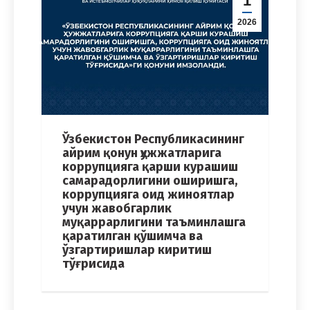
1
2026
Ўзбекистон Республикасининг
айрим қонун ҳужжатларига
коррупцияга қарши курашиш
самарадорлигини оширишга,
коррупцияга оид жиноятлар
учун жавобгарлик
муқаррарлигини таъминлашга
қаратилган қўшимча ва
ўзгартиришлар киритиш
тўғрисида