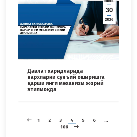
Июнь
30
2026
Давлат харидларида
нархларни сунъий оширишга
қарши янги механизм жорий
этилмоқда
1
2
3
4
5
6
…
106