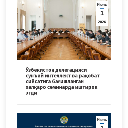
Июль
1
2026
Ўзбекистон делегацияси
сунъий интеллект ва рақобат
сиёсатига бағишланган
халқаро семинарда иштирок
этди
Июль