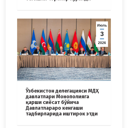
Июль
3
2026
Ўзбекистон делегацияси МДҲ
давлатлари Монополияга
қарши сиёсат бўйича
Давлатлараро кенгаши
тадбирларида иштирок этди