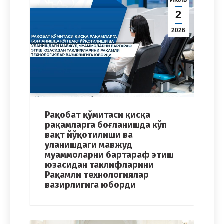
2
2026
Рақобат қўмитаси қисқа
рақамларга боғланишда кўп
вақт йўқотилиши ва
уланишдаги мавжуд
муаммоларни бартараф этиш
юзасидан таклифларини
Рақамли технологиялар
вазирлигига юборди