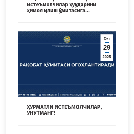
истеъмолчилар ҳуқуқларини
ҳимоя қилиш қўмитасига…
Окт
29
2025
ҲУРМАТЛИ ИСТЕЪМОЛЧИЛАР,
УНУТМАНГ!