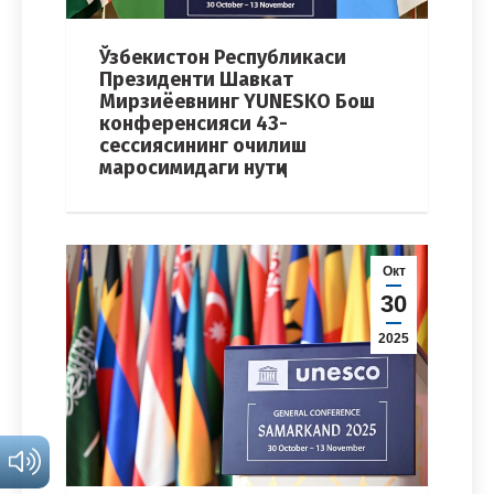
Ўзбекистон Республикаси
Президенти Шавкат
Мирзиёевнинг YUNЕSKO Бош
конференсияси 43-
сессиясининг очилиш
маросимидаги нутқи
Окт
30
2025