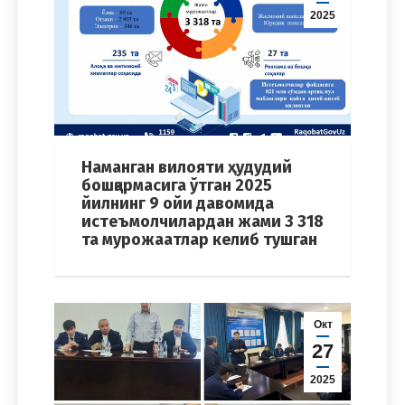
2025
Наманган вилояти ҳудудий
бошқармасига ўтган 2025
йилнинг 9 ойи давомида
истеъмолчилардан жами 3 318
та мурожаатлар келиб тушган
Окт
27
2025