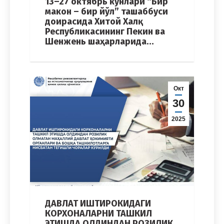
13–27 октябрь кунлари “Бир
макон – бир йўл” ташаббуси
доирасида Хитой Халқ
Республикасининг Пекин ва
Шенжень шаҳарларида…
Окт
30
2025
ДАВЛАТ ИШТИРОКИДАГИ
КОРХОНАЛАРНИ ТАШКИЛ
ЭТИШДА ОЛДИНДАН РОЗИЛИК