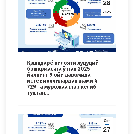
28
2025
Қашқадарё вилояти ҳудудий
бошқармасига ўтган 2025
йилнинг 9 ойи давомида
истеъмолчилардан жами 4
729 та мурожаатлар келиб
тушган…
Окт
27