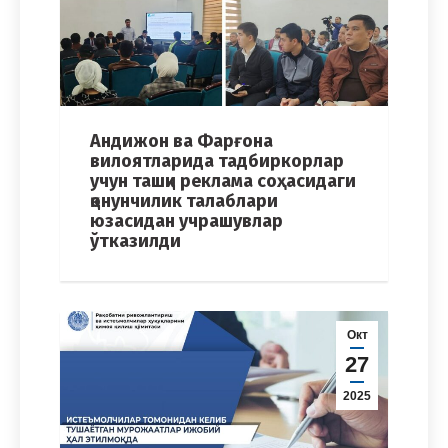
Андижон ва Фарғона
вилоятларида тадбиркорлар
учун ташқи реклама соҳасидаги
қонунчилик талаблари
юзасидан учрашувлар
ўтказилди
Окт
27
2025