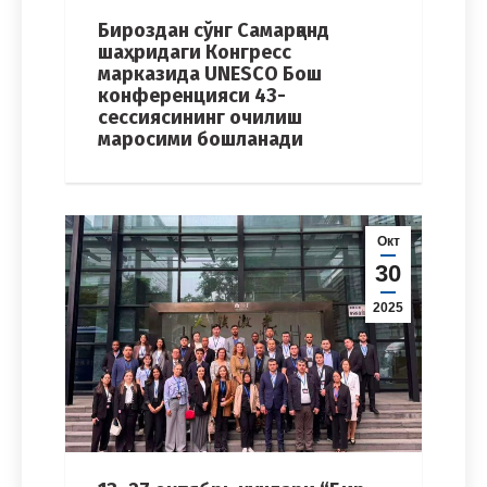
Бироздан сўнг Самарқанд
шаҳридаги Конгресс
марказида UNESCO Бош
конференцияси 43-
сессиясининг очилиш
маросими бошланади
Окт
30
2025