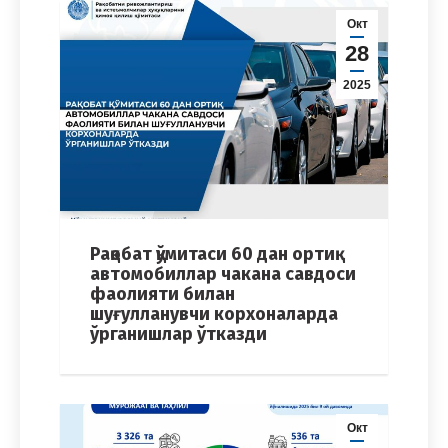
Окт
28
2025
Рақобат қўмитаси 60 дан ортиқ
автомобиллар чакана савдоси
фаолияти билан
шуғулланувчи корхоналарда
ўрганишлар ўтказди
Окт