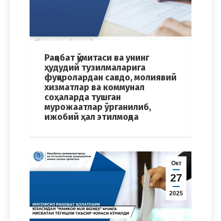
Рақобат қўмитаси ва унинг
ҳудудий тузилмаларига
фуқаролардан савдо, молиявий
хизматлар ва коммунал
соҳаларда тушган
мурожаатлар ўрганилиб,
ижобий ҳал этилмоқда
Окт
27
2025