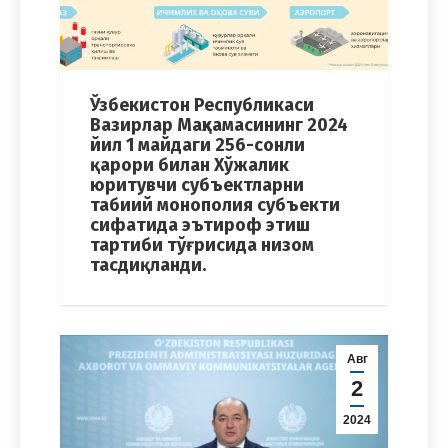
Ўзбекистон Республикаси
Вазирлар Маҳкамасининг 2024
йил 1 майдаги 256-сонли
қарори билан Хўжалик
юритувчи субъектларни
табиий монополия субъекти
сифатида эътироф этиш
тартиби тўғрисида низом
тасдиқланди.
Авг
2
2024