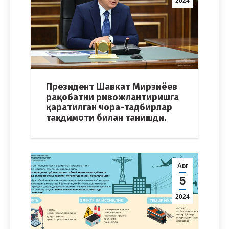
2024
Президент Шавкат Мирзиёев
рақобатни ривожлантиришга
қаратилган чора-тадбирлар
тақдимоти билан танишди.
Авг
5
2024