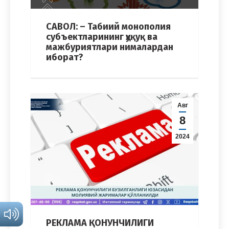
САВОЛ: – Табиий монополия
субъектларининг ҳуқуқ ва
мажбуриятлари нималардан
иборат?
Авг
8
2024
РЕКЛАМА ҚОНУНЧИЛИГИ