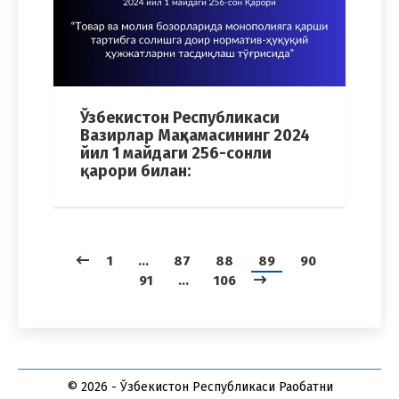
Ўзбекистон Республикаси
Вазирлар Маҳкамасининг 2024
йил 1 майдаги 256-сонли
қарори билан:
1
…
87
88
89
90
91
…
106
© 2026 - Ўзбекистон Республикаси Рақобатни