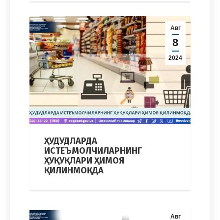
Авг
8
2024
ҲУДУДЛАРДА
ИСТЕЪМОЛЧИЛАРНИНГ
ҲУҚУҚЛАРИ ҲИМОЯ
ҚИЛИНМОҚДА
Авг