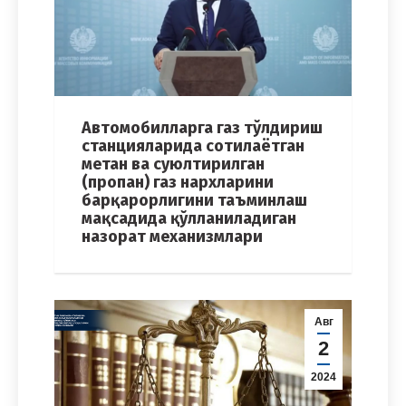
Автомобилларга газ тўлдириш
станцияларида сотилаётган
метан ва суюлтирилган
(пропан) газ нархларини
барқарорлигини таъминлаш
мақсадида қўлланиладиган
назорат механизмлари
Авг
2
2024