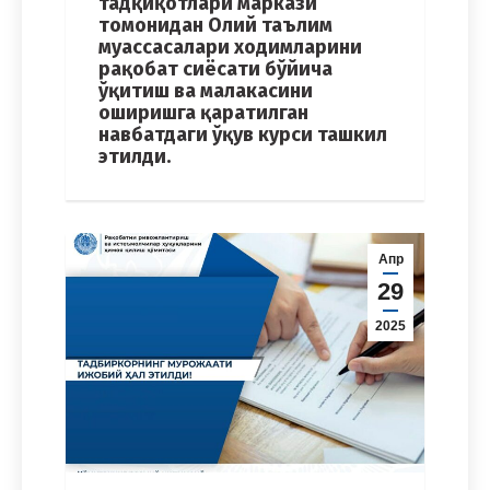
тадқиқотлари маркази
томонидан Олий таълим
муассасалари ходимларини
рақобат сиёсати бўйича
ўқитиш ва малакасини
оширишга қаратилган
навбатдаги ўқув курси ташкил
этилди.
Апр
29
2025