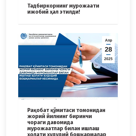
Тадбиркорнинг мурожаати
ижобий ҳал этилди!
Апр
28
2025
Рақобат қўмитаси томонидан
жорий йилнинг биринчи
чораги давомида
мурожаатлар билан ишлаш
ҳолати ҳудудий бошқармалар