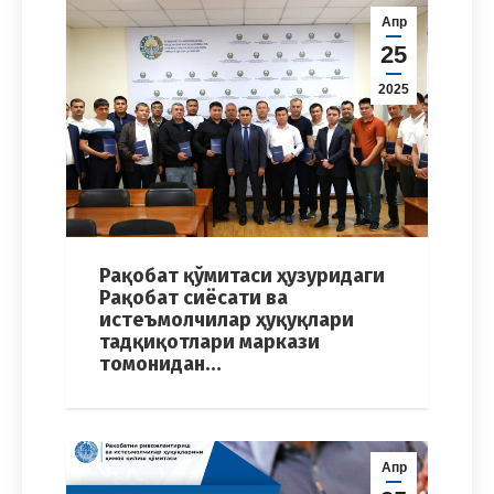
Апр
25
2025
Рақобат қўмитаси ҳузуридаги
Рақобат сиёсати ва
истеъмолчилар ҳуқуқлари
тадқиқотлари маркази
томонидан…
Апр