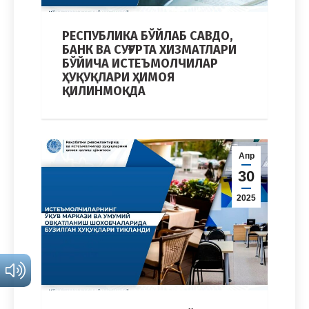
РЕСПУБЛИКА БЎЙЛАБ САВДО,
БАНК ВА СУҒУРТА ХИЗМАТЛАРИ
БЎЙИЧА ИСТЕЪМОЛЧИЛАР
ҲУҚУҚЛАРИ ҲИМОЯ
ҚИЛИНМОҚДА
Апр
30
2025