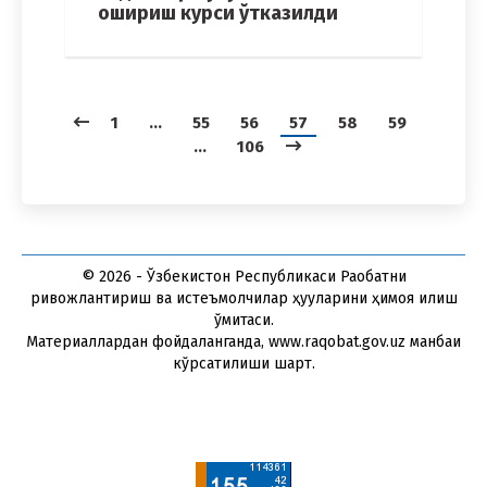
ошириш курси ўтказилди
1
…
55
56
57
58
59
…
106
© 2026 - Ўзбекистон Республикаси Рақобатни
ривожлантириш ва истеъмолчилар ҳуқуқларини ҳимоя қилиш
қўмитаси.
Материаллардан фойдаланганда, www.raqobat.gov.uz манбаи
кўрсатилиши шарт.