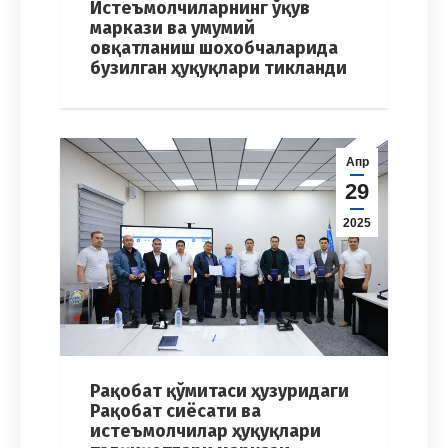
Истеъмолчиларнинг ўқув
маркази ва умумий
овқатланиш шохобчаларида
бузилган ҳуқуқлари тикланди
Апр
29
2025
Рақобат қўмитаси ҳузуридаги
Рақобат сиёсати ва
истеъмолчилар ҳуқуқлари