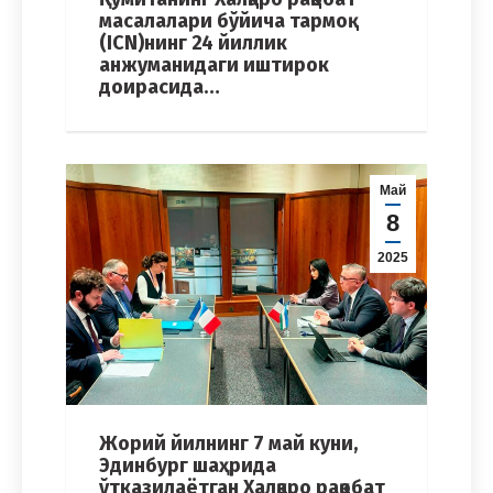
масалалари бўйича тармоқ
(ICN)нинг 24 йиллик
анжуманидаги иштирок
доирасида…
Май
8
2025
Жорий йилнинг 7 май куни,
Эдинбург шаҳрида
ўтказилаётган Халқаро рақобат