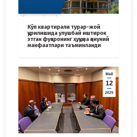
Кўп квартирали турар-жой
қурилишида улушбай иштирок
этган фуқаронинг ҳуқуқ ва қонуний
манфаатлари таъминланди
Май
12
2025