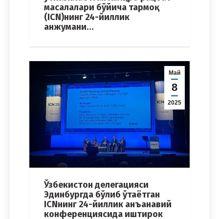
масалалари бўйича тармоқ
(ICN)нинг 24-йиллик
анжумани…
Май
8
2025
Ўзбекистон делегацияси
Эдинбургда бўлиб ўтаётган
ICNнинг 24-йиллик анъанавий
конференциясида иштирок