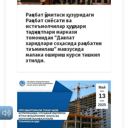
Рақобат қўмитаси ҳузуридаги
Рақобат сиёсати ва
истеъмолчилар ҳуқуқлари
тадқиқотлари маркази
томонидан “Давлат
харидлари соҳасида рақобатни
таъминлаш” мавзусида
малака ошириш курси ташкил
этилди.
Май
13
2025