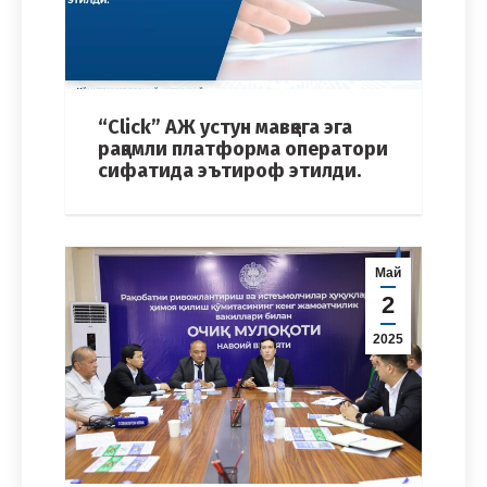
“Click” АЖ устун мавқега эга
рақамли платформа оператори
сифатида эътироф этилди.
Май
2
2025