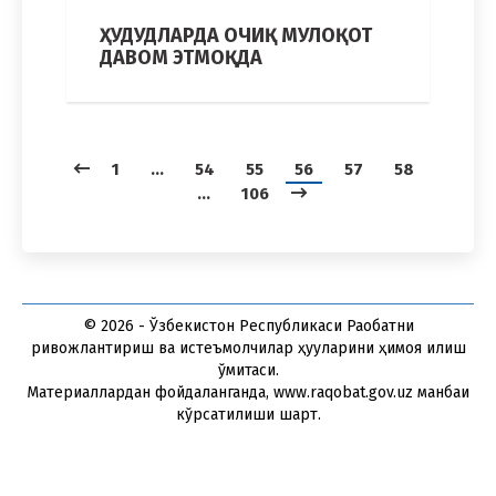
ҲУДУДЛАРДА ОЧИҚ МУЛОҚОТ
ДАВОМ ЭТМОҚДА
1
…
54
55
56
57
58
…
106
© 2026 - Ўзбекистон Республикаси Рақобатни
ривожлантириш ва истеъмолчилар ҳуқуқларини ҳимоя қилиш
қўмитаси.
Материаллардан фойдаланганда, www.raqobat.gov.uz манбаи
кўрсатилиши шарт.