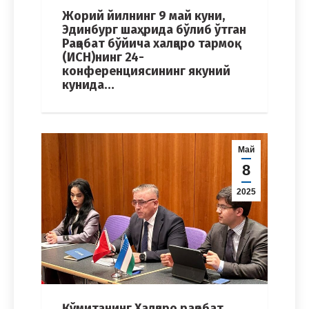
Жорий йилнинг 9 май куни,
Эдинбург шаҳрида бўлиб ўтган
Рақобат бўйича халқаро тармоқ
(ИCН)нинг 24-
конференциясининг якуний
кунида…
Май
8
2025
Қўмитанинг Халқаро рақобат