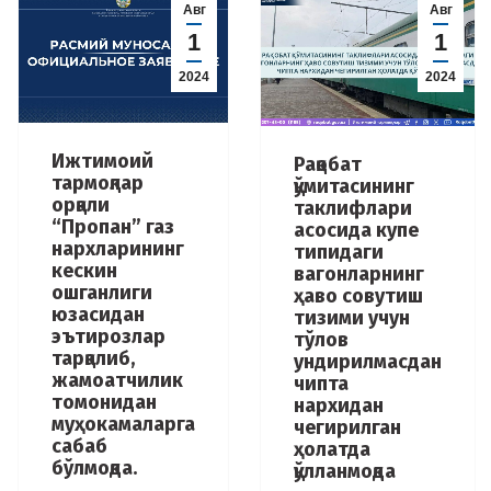
Авг
Авг
1
1
2024
2024
Ижтимоий
Рақобат
тармоқлар
қўмитасининг
орқали
таклифлари
“Пропан” газ
асосида купе
нархларининг
типидаги
кескин
вагонларнинг
ошганлиги
ҳаво совутиш
юзасидан
тизими учун
эътирозлар
тўлов
тарқалиб,
ундирилмасдан
жамоатчилик
чипта
томонидан
нархидан
муҳокамаларга
чегирилган
сабаб
ҳолатда
бўлмоқда.
қўлланмоқда