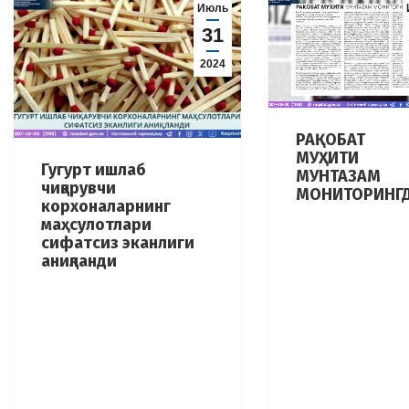
Июль
31
2024
РАҚОБАТ
МУҲИТИ
Гугурт ишлаб
МУНТАЗАМ
чиқарувчи
МОНИТОРИНГ
корхоналарнинг
маҳсулотлари
сифатсиз эканлиги
аниқланди