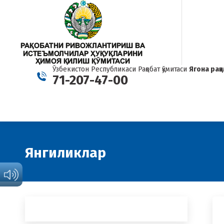
Ўзбекистон Республикаси Рақобат қўмитаси
Ягона рақ
71-207-47-00
Янгиликлар