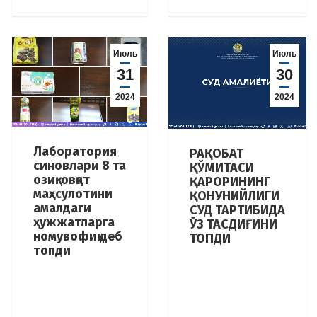
Июль
Июль
31
30
2024
2024
Лаборатория
РАҚОБАТ
синовлари 8 та
ҚЎМИТАСИ
озиқ-овқат
ҚАРОРИНИНГ
маҳсулотини
ҚОНУНИЙЛИГИ
амалдаги
СУД ТАРТИБИДА
ҳужжатларга
ЎЗ ТАСДИҒИНИ
номувофиқ деб
ТОПДИ
топди