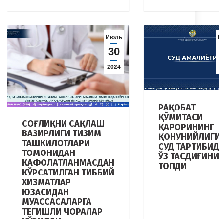
Июль
30
2024
РАҚОБАТ
ҚЎМИТАСИ
СОҒЛИҚНИ САҚЛАШ
ҚАРОРИНИНГ
ВАЗИРЛИГИ ТИЗИМ
ҚОНУНИЙЛИГ
ТАШКИЛОТЛАРИ
СУД ТАРТИБИ
ТОМОНИДАН
ЎЗ ТАСДИҒИНИ
КАФОЛАТЛАНМАСДАН
ТОПДИ
КЎРСАТИЛГАН ТИББИЙ
ХИЗМАТЛАР
ЮЗАСИДАН
МУАССАСАЛАРГА
ТЕГИШЛИ ЧОРАЛАР