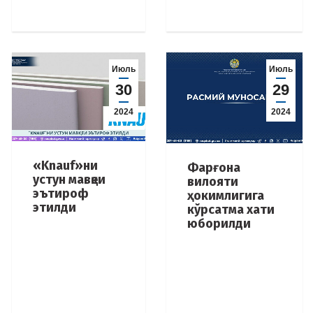
Июль
Июль
30
29
2024
2024
«Knauf»ни
Фарғона
устун мавқеи
вилояти
эътироф
ҳокимлигига
этилди
кўрсатма хати
юборилди