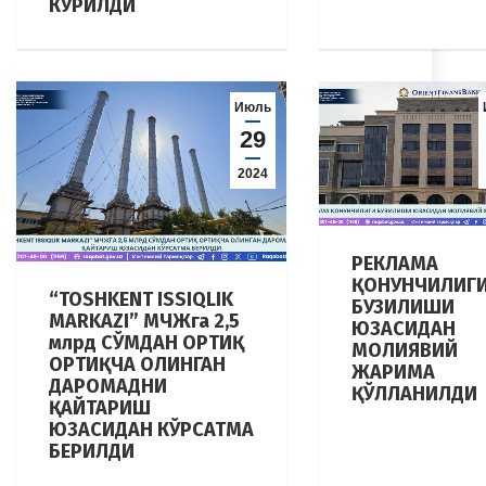
КЎРИЛДИ
Июль
29
2024
РЕКЛАМА
ҚОНУНЧИЛИГ
“TOSHKENT ISSIQLIK
БУЗИЛИШИ
MARKAZI” МЧЖга 2,5
ЮЗАСИДАН
млрд СЎМДАН ОРТИҚ
МОЛИЯВИЙ
ОРТИҚЧА ОЛИНГАН
ЖАРИМА
ДАРОМАДНИ
ҚЎЛЛАНИЛДИ
ҚАЙТАРИШ
ЮЗАСИДАН КЎРСАТМА
БЕРИЛДИ