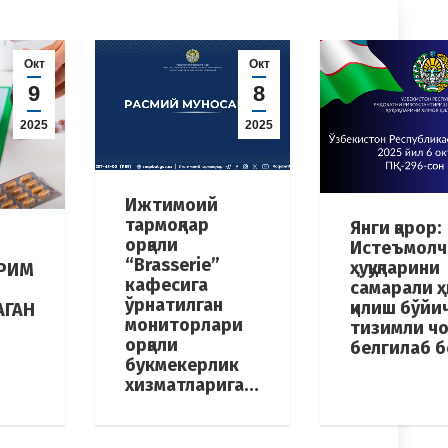
Окт
Окт
9
8
2025
2025
Ижтимоий
тармоқлар
Янги қарор:
орқали
Истеъмолч
“Brasserie”
ҳуқуқларини
ЙРИМ
кафесига
самарали 
ўрнатилган
қилиш бўйи
АГАН
мониторлари
тизимли ч
орқали
белгилаб 
букмекерлик
хизматларига…