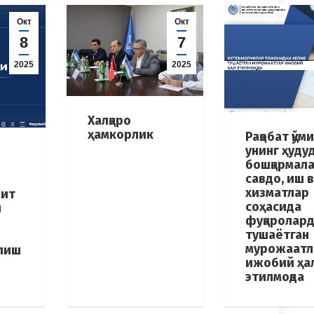
Окт
Окт
8
7
2025
2025
Халқаро
ҳамкорлик
Рақобат қўм
унинг ҳуду
бошқармал
савдо, иш 
хизматлар
дит
соҳасида
и
фуқаролар
тушаётган
мурожаатл
илиш
ижобий ҳа
этилмоқда