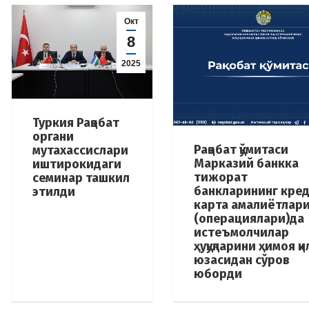
Окт
8
2025
Туркия Рақобат
органи
Рақобат қўмитаси
мутахассислари
Марказий банкка
иштирокидаги
тижорат
семинар ташкил
банкларининг кре
этилди
карта амалиётлар
(операциялари)да
истеъмолчилар
ҳуқуқларини ҳимоя қ
юзасидан сўров
юборди