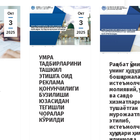
Окт
Окт
3
3
2025
2025
УМРА
ТАДБИРЛАРИНИ
Рақобат қўм
ТАШКИЛ
унинг ҳуду
ЭТИШГА ОИД
бошқармал
РЕКЛАМА
истеъмолч
ҚОНУНЧИЛИГИ
молиявий,
а
БУЗИЛИШИ
ва савдо
ЮЗАСИДАН
хизматлар
ТЕГИШЛИ
тушаётган
ЧОРАЛАР
мурожаатл
КЎРИЛДИ
этилиб,
истеъмолч
ҳуқуқлари ҳ
қилинмоқда