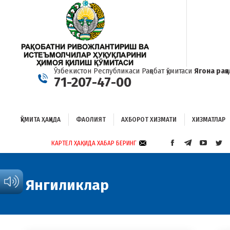
ҚЎМИТА ҲАҚИДА
ФАОЛИЯТ
АХБОРОТ ХИЗМАТИ
ХИЗМАТЛАР
Б
Ўзбекистон Республикаси Рақобат қўмитаси
Ягона рақ
71-207-47-00
ҚЎМИТА ҲАҚИДА
ФАОЛИЯТ
АХБОРОТ ХИЗМАТИ
ХИЗМАТЛАР
КАРТЕЛ ҲАҚИДА ХАБАР БЕРИНГ
FACEBOOK
TELEGRAM
YOUTUB
TWI
PAGE
PAGE
PAGE
PAG
OPENS
OPENS
OPENS
OP
IN
IN
IN
IN
Янгиликлар
NEW
NEW
NEW
NE
WINDOW
WINDOW
WINDO
WI