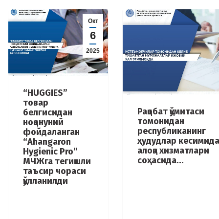
Окт
6
2025
“HUGGIES”
товар
Рақобат қўмитаси
белгисидан
томонидан
ноқонуний
республиканинг
фойдаланган
ҳудудлар кесимид
“Ahangaron
алоқа хизматлари
Hygienic Pro”
соҳасида…
МЧЖга тегишли
таъсир чораси
қўлланилди