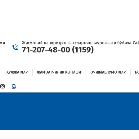
ҲУЖЖАТЛАР
ЖАМОАТЧИЛИК КЕНГАШИ
ОЧИҚ МАЪЛУМОТЛАР
ОҒЛАНИШ
ами
Жисмоний ва юридик шахсларнинг мурожаати бўйича
Ca
71-207-48-00 (1159)
ҲУЖЖАТЛАР
ЖАМОАТЧИЛИК КЕНГАШИ
ОЧИҚ МАЪЛУМОТЛАР
Б
E
TTER
INSTAGRAM
E
PAGE
ENS
OPENS
IN
W
NEW
W
NDOW
WINDOW