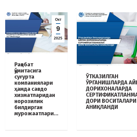
Окт
9
2025
Рақобат
қўмитасига
ЎТКАЗИЛГАН
суғурта
ЎРГАНИШЛАРДА А
компаниялари
ДОРИХОНАЛАРДА
ҳамда савдо
СЕРТИФИКАТЛАНМ
хизматларидан
ДОРИ ВОСИТАЛАРИ
норозилик
АНИҚЛАНДИ
билдирган
мурожаатлари…