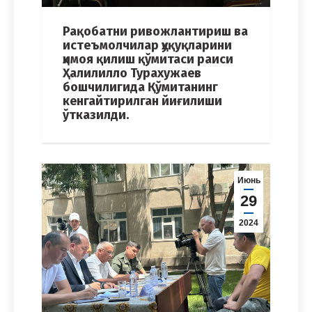
Рақобатни ривожлантириш ва
истеъмолчилар ҳуқуқларини
ҳимоя қилиш қўмитаси раиси
Ҳалилилло Турахужаев
бошчилигида Қўмитанинг
кенгайтирилган йиғилиши
ўтказилди.
Июнь
29
2024