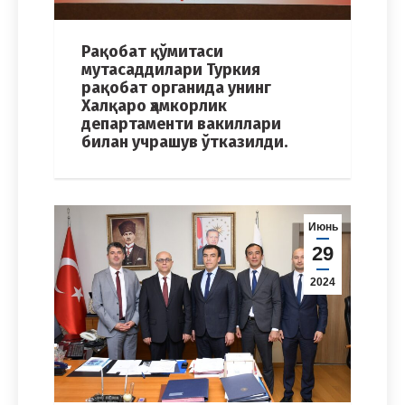
Рақобат қўмитаси
мутасаддилари Туркия
рақобат органида унинг
Халқаро ҳамкорлик
департаменти вакиллари
билан учрашув ўтказилди.
Июнь
29
2024