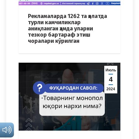
Рекламаларда 1262 та ҳолатда
турли камчиликлар
аниқланган ҳамда уларни
тезкор бартараф этиш
чоралари кўрилган
Июль
4
2024