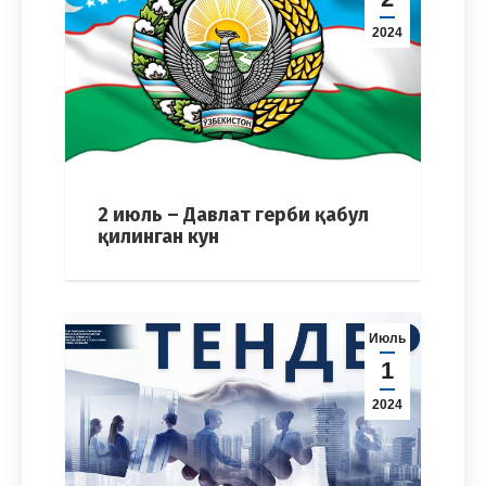
2024
2 июль – Давлат герби қабул
қилинган кун
Июль
1
2024