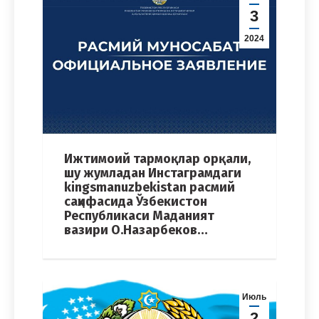
3
2024
Ижтимоий тармоқлар орқали,
шу жумладан Инстаграмдаги
kingsmanuzbekistan расмий
саҳифасида Ўзбекистон
Республикаси Маданият
вазири О.Назарбеков…
Июль
2