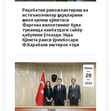
Рақобатни ривожлантириш ва
истеъмолчилар ҳуқуқларини
ҳимоя қилиш қўмитаси
Фарғона вилоятининг Қува
туманида навбатдаги сайёр
қабулини ўтказди. Унда
Қўмита раиси ўринбосари
Ф.Карабаев иштирок этди
Июнь
29
2024