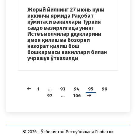
Жорий йилнинг 27 июнь куни
иккинчи ярмида Рақобат
қўмитаси вакиллари Туркия
савдо вазирлигида унинг
Истеъмолчилар ҳуқуқларини
ҳимоя қилиш ва бозорни
назорат қилиш бош
бошқармаси вакиллари билан
учрашув ўтказилди
1
…
93
94
95
96
97
…
106
© 2026 - Ўзбекистон Республикаси Рақобатни