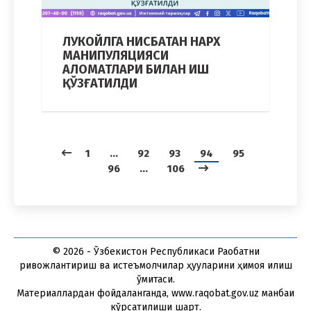
ЛУКОЙЛГА НИСБАТАН НАРХ
МАНИПУЛЯЦИЯСИ
АЛОМАТЛАРИ БИЛАН ИШ
ҚЎЗҒАТИЛДИ
1
…
92
93
94
95
96
…
106
© 2026 - Ўзбекистон Республикаси Рақобатни
ривожлантириш ва истеъмолчилар ҳуқуқларини ҳимоя қилиш
қўмитаси.
Материаллардан фойдаланганда, www.raqobat.gov.uz манбаи
кўрсатилиши шарт.