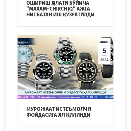
ОШИРИШ ҲОЛАТИ БЎЙИЧА
“MAXAM-CHIRCHIQ” АЖГА
НИСБАТАН ИШ ҚЎЗҒАТИЛДИ
Июль
5
2024
МУРОЖААТ ИСТЕЪМОЛЧИ
ФОЙДАСИГА ҲАЛ ҚИЛИНДИ