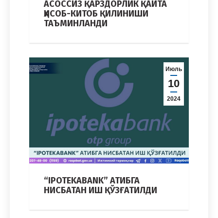
АСОССИЗ ҚАРЗДОРЛИК ҚАЙТА
ҲИСОБ-КИТОБ ҚИЛИНИШИ
ТАЪМИНЛАНДИ
Июль
10
2024
“IPOTEKABANK” АТИБГА
НИСБАТАН ИШ ҚЎЗҒАТИЛДИ