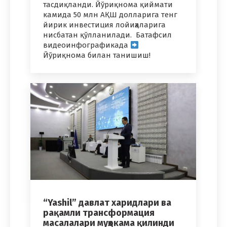
тасдиқланди. Йўриқнома қиймати
камида 50 млн АҚШ долларига тенг
йирик инвестиция лойиҳаларига
нисбатан қўлланилади. Батафсил
видеоинфографикада
Йўриқнома билан танишиш!
“Yashil” давлат харидлари ва
рақамли трансформация
масалалари муҳокама қилинди