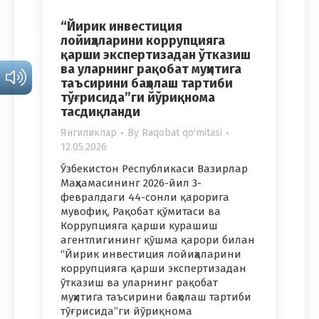
“Йирик инвестиция
лойиҳаларини коррупцияга
қарши экспертизадан ўтказиш
ва уларнинг рақобат муҳитига
таъсирини баҳолаш тартиби
тўғрисида”ги йўриқнома
тасдиқланди
Янгиликлар
By
Raqobat qo'mitasi
12.05.2026
Ўзбекистон Республикаси Вазирлар
Маҳкамасининг 2026-йил 3-
февралдаги 44-сонли қарорига
мувофиқ, Рақобат қўмитаси ва
Коррупцияга қарши курашиш
агентлигининг қўшма қарори билан
“Йирик инвестиция лойиҳаларини
коррупцияга қарши экспертизадан
ўтказиш ва уларнинг рақобат
муҳитига таъсирини баҳолаш тартиби
тўғрисида”ги йўриқнома