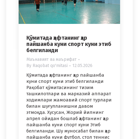
Қўмитада ҳафтанинг ҳар
пайшанба куни спорт куни этиб
белгиланди
Маънавият ва маърифат
By
Raqobat qo'mitasi
12.05.2026
Қўмитада ҳафтанинг ҳар пайшанба
куни спорт куни этиб белгиланди
Рақобат қўмитасининг тизим
ташкилотлари ва марказий аппарат
ходимлари жамоавий спорт турлари
билан шуғулланишни давом
этмоқда. Хусусан, Жорий йилнинг
апрел ойидан бошлаб ҳафтанинг ҳар
пайшанба куни спорт куни Этиб
белгиланди. Шу муносабат билан ҳар
пайшанба куни футбол, стол теннис