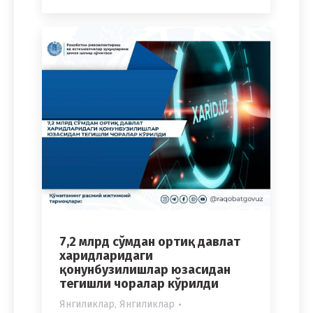
7,2 млрд сўмдан ортиқ давлат
харидларидаги
қонунбузилишлар юзасидан
тегишли чоралар кўрилди
Янгиликлар
,
Янгиликлар