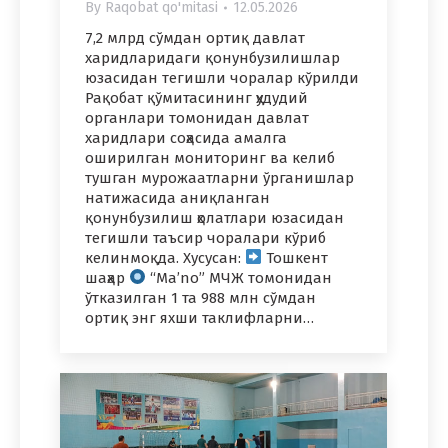
By
Raqobat qo'mitasi
12.05.2026
7,2 млрд сўмдан ортиқ давлат
харидларидаги қонунбузилишлар
юзасидан тегишли чоралар кўрилди
Рақобат қўмитасининг ҳудудий
органлари томонидан давлат
харидлари соҳасида амалга
оширилган мониторинг ва келиб
тушган мурожаатларни ўрганишлар
натижасида аниқланган
қонунбузилиш ҳолатлари юзасидан
тегишли таъсир чоралари кўриб
келинмоқда. Хусусан:
Тошкент
шаҳар
“Ma’no” МЧЖ томонидан
ўтказилган 1 та 988 млн сўмдан
ортиқ энг яхши таклифларни…