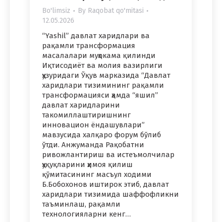
Bo'limsiz
By
Raqobat qo'mitasi
12.05.2026
“Yashil” давлат харидлари ва
рақамли трансформация
масалалари муҳокама қилинди
Иқтисодиёт ва молия вазирлиги
ҳузуридаги Ўқув марказида “Давлат
харидлари тизимининг рақамли
трансформацияси ҳамда “яшил”
давлат харидларини
такомиллаштиришнинг
инновацион ёндашувлари”
мавзусида халқаро форум бўлиб
ўтди. Анжуманда Рақобатни
ривожлантириш ва истеъмолчилар
ҳуқуқларини ҳимоя қилиш
қўмитасининг масъул ходими
Б.Бобохонов иштирок этиб, давлат
харидлари тизимида шаффофликни
таъминлаш, рақамли
технологияларни кенг…