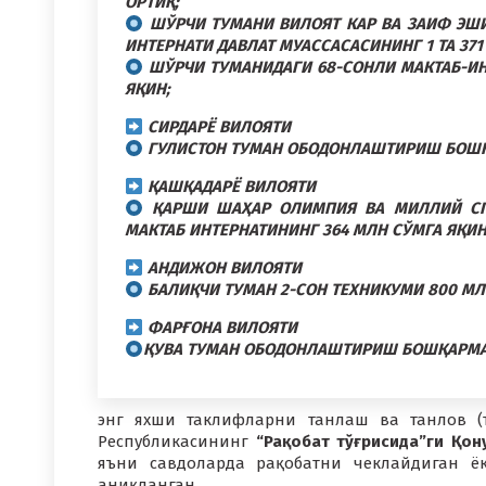
ОРТИҚ;
ШЎРЧИ ТУМАНИ ВИЛОЯТ КАР ВА ЗАИФ ЭШИ
ИНТЕРНАТИ ДАВЛАТ МУАССАСАСИНИНГ 1 ТА 371
ШЎРЧИ ТУМАНИДАГИ 68-СОНЛИ МАКТАБ-ИНТ
ЯҚИН;
СИРДАРЁ ВИЛОЯТИ
ГУЛИСТОН ТУМАН ОБОДОНЛАШТИРИШ БОШҚА
ҚАШҚАДАРЁ ВИЛОЯТИ
ҚАРШИ ШАҲАР ОЛИМПИЯ ВА МИЛЛИЙ СПО
МАКТАБ ИНТЕРНАТИНИНГ 364 МЛН СЎМГА ЯҚИН
АНДИЖОН ВИЛОЯТИ
БАЛИҚЧИ ТУМАН 2-СОН ТЕХНИКУМИ 800 МЛ
ФАРҒОНА ВИЛОЯТИ
ҚУВА ТУМАН ОБОДОНЛАШТИРИШ БОШҚАРМАСИ
энг яхши таклифларни танлаш ва танлов (
Республикасининг
“Рақобат тўғрисида”ги Қон
яъни савдоларда рақобатни чеклайдиган ё
аниқланган.