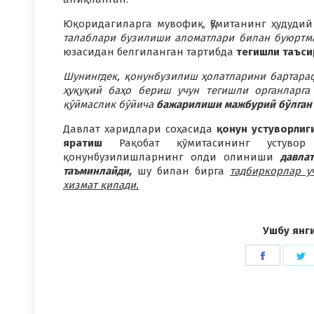
Юқоридагиларга мувофиқ, Қўмитанинг ҳудуд
талаблари бузилиши аломатлари билан буюртма
юзасидан белгиланган тартибда
тегишли таъси
Шунингдек, қонунбузилиш ҳолатларини бартара
ҳуқуқий баҳо бериш учун тегишли органларга
қўймаслик бўйича
бажарилиши мажбурий бўлган 
Давлат харидлари соҳасида
қонун устуворлиг
яратиш
Рақобат қўмитасининг устувор 
қонунбузилишларнинг олди олиниши
давла
таъминлайди,
шу билан бирга
тадбиркорлар у
хизмат қилади.
Ушбу янг
Share
S
on
o
Faceboo
T