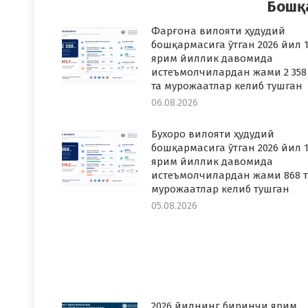
Бошқ
Фарғона вилояти ҳудудий
бошқармасига ўтган 2026 йил 1
ярим йиллик давомида
истеъмолчилардан жами 2 358
та мурожаатлар келиб тушган
06.08.2026
Бухоро вилояти ҳудудий
бошқармасига ўтган 2026 йил 1
ярим йиллик давомида
истеъмолчилардан жами 868 т
мурожаатлар келиб тушган
05.08.2026
2026 йилнинг биринчи ярим