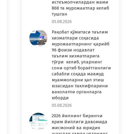
истеъмолчилардан жами
868 та мурожаатлар келиб
тушган
05.08.2026
Рақобат қўмитаси таълим
хизматлари соҳасида
мурожаатларнинг қарийб
96 фоизи нодавлат
таълим хизматларига
тўғри келиб, уларнинг
сони ортиб бораётганлиги
сабабли соҳада мавжуд
муаммоларни ҳал этиш
юзасидан таклифларини
ваколатли органларга
юборди
05.08.2026
2026 йилнинг биринчи
ярим йиллиги давомида
жисмоний ва юридик
шахслар ҳамда уларнинг