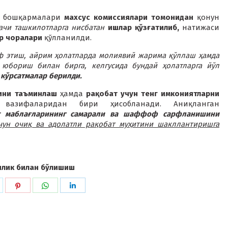
ий бошқармалари
махсус комиссиялари томонидан
қонун
чи ташкилотларга нисбатан
ишлар қўзғатилиб,
натижаси
р чоралари
қўлланилди.
ф этиш, айрим ҳолатларда молиявий жарима қўллаш ҳамда
 юбориш билан бирга, келгусида бундай ҳолатларга йўл
кўрсатмалар берилди.
ини таъминлаш
ҳамда
рақобат учун тенг имкониятларни
вазифаларидан бири ҳисобланади. Аниқланган
т маблағларининг самарали ва шаффоф сарфланишини
чун очиқ ва адолатли рақобат муҳитини шакллантиришга
илик билан бўлишиш
hare
Share
Share
Share
n
on
on
on
k
witter
Pinterest
WhatsApp
LinkedIn