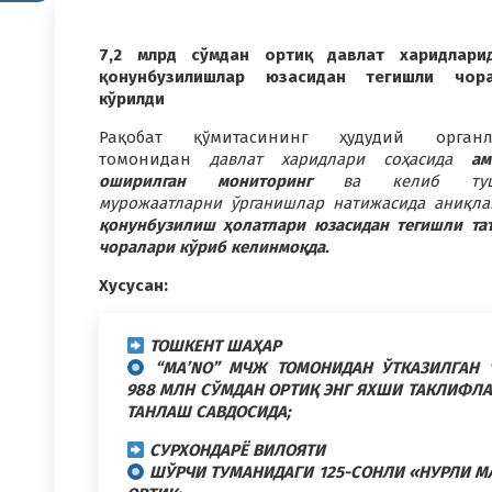
7,2 млрд сўмдан ортиқ давлат харидлари
қонунбузилишлар юзасидан тегишли чора
кўрилди
Рақобат қўмитасининг ҳудудий органл
томонидан
давлат харидлари соҳасида
ама
оширилган мониторинг
ва келиб туш
мурожаатларни ўрганишлар натижасида аниқла
қонунбузилиш ҳолатлари юзасидан тегишли та
чоралари кўриб келинмоқда.
Хусусан:
ТОШКЕНТ ШАҲАР
“MA’NO” МЧЖ ТОМОНИДАН ЎТКАЗИЛГАН 
988 МЛН СЎМДАН ОРТИҚ ЭНГ ЯХШИ ТАКЛИФЛ
ТАНЛАШ САВДОСИДА;
СУРХОНДАРЁ ВИЛОЯТИ
ШЎРЧИ ТУМАНИДАГИ 125-СОНЛИ «НУРЛИ МА