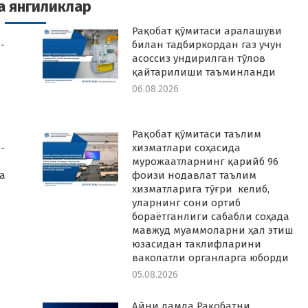
а янгиликлар
Рақобат қўмитаси аралашуви
-
билан тадбиркордан газ учун
асоссиз ундирилган тўлов
қайтарилиши таъминланди
06.08.2026
Рақобат қўмитаси таълим
-
хизматлари соҳасида
мурожаатларнинг қарийб 96
а
фоизи нодавлат таълим
хизматларига тўғри келиб,
уларнинг сони ортиб
бораётганлиги сабабли соҳада
мавжуд муаммоларни ҳал этиш
юзасидан таклифларини
ваколатли органларга юборди
05.08.2026
Айни дамда Рақобатни