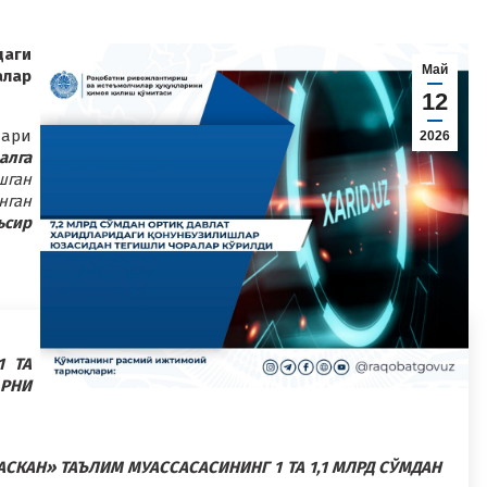
даги
Май
лар
12
ари
2026
лга
ган
нган
ъсир
1 ТА
АРНИ
СКАН» ТАЪЛИМ МУАССАСАСИНИНГ 1 ТА 1,1 МЛРД СЎМДАН