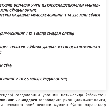
ТУВЧИ БОЛАЛАР УЧУН ИХТИСОСЛАШТИРИЛГАН МАКТАБ-
 МЛН СЎМДАН ОРТИҚ;
ЕРНАТИ ДАВЛАТ МУАССАСАСИНИНГ 1 ТА 226 МЛН СЎМГА
РМАСИНИНГ 1 ТА 1 МЛРД СЎМДАН ОРТИҚ;
РТ ТУРЛАРИ БЎЙИЧА ДАВЛАТ ИХТИСОСЛАШТИРИЛГАН
;
Н СЎМ;
НИНГ 2 ТА 2,5 МЛРД СЎМДАН ОРТИҚ
.
тендер) савдоларини ўрганиш натижасида Ўзбекистон
унининг 29-моддаси
талабларига риоя қилинмаганлиги,
ки чеклашга олиб келиши мумкин бўлган ҳаракатлар