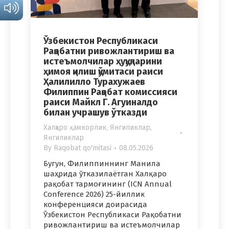
Ўзбекистон Республикаси
Рақобатни ривожлантириш ва
истеъмолчилар ҳуқуқларини
ҳимоя қилиш қўмитаси раиси
Ҳалилилло Турахужаев
Филиппин Рақобат комиссияси
раиси Майкл Г. Агуиналдо
билан учрашув ўтказди
Халқаро ҳамкорлик
,
Янгиликлар
,
Янгиликлар
By
Raqobat qo'mitasi
08.05.2026
Бугун, Филиппиннинг Манила
шаҳрида ўтказилаётган Халқаро
рақобат тармоғининг (ICN Annual
Conference 2026) 25-йиллик
конференцияси доирасида
Ўзбекистон Республикаси Рақобатни
ривожлантириш ва истеъмолчилар