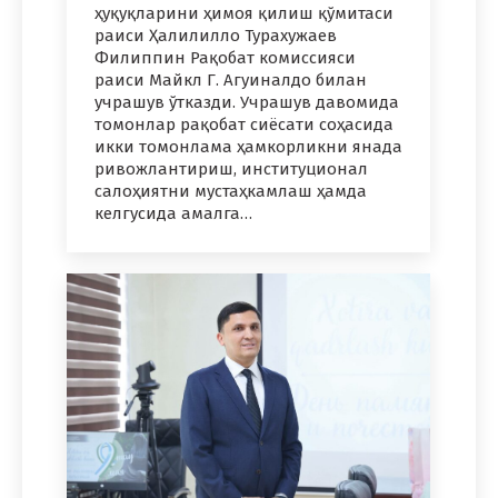
ҳуқуқларини ҳимоя қилиш қўмитаси
раиси Ҳалилилло Турахужаев
Филиппин Рақобат комиссияси
раиси Майкл Г. Агуиналдо билан
учрашув ўтказди. Учрашув давомида
томонлар рақобат сиёсати соҳасида
икки томонлама ҳамкорликни янада
ривожлантириш, институционал
салоҳиятни мустаҳкамлаш ҳамда
келгусида амалга…