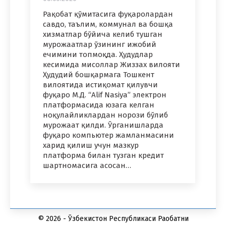
Рақобат қўмитасига фуқаролардан
савдо, таълим, коммунал ва бошқа
хизматлар бўйича келиб тушган
мурожаатлар ўзининг ижобий
ечимини топмоқда. Ҳудудлар
кесимида мисоллар Жиззах вилояти
Ҳудудий бошқармага Тошкент
вилоятида истиқомат қилувчи
фуқаро М.Д. “Alif Nasiya” электрон
платформасида юзага келган
ноқулайликлардан норози бўлиб
мурожаат қилди. Ўрганишларда
фуқаро компьютер жамланмасини
харид қилиш учун мазкур
платформа билан тузган кредит
шартномасига асосан…
© 2026 - Ўзбекистон Республикаси Рақобатни