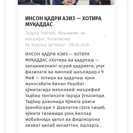
ИНСОН ҚАДРИ АЗИЗ — ХОТИРА
МУҚАДДАС
Гендер тенглик
,
Маънавият ва
маърифат
,
Янгиликлар
By
Raqobat qo'mitasi
08.05.2026
ИНСОН ҚАДРИ АЗИЗ — ХОТИРА
МУҚАДДАС «Хотира ва қадрлаш —
халқимизнинг асрий қадрияти, улуғ
фазилати ва миллий шаънидир.» 9
Май — Хотира ва қадрлаш куни
муносабати билан Рақобат
қўмитасида маънавий-маърифий
тадбир тантанали тарзда ўтказилди.
Тадбир давомида Қўмита раиси
ўринбосари У. Давлатов сўзга чиқиб,
қўмита тизимида узоқ йиллар
мобайнида ҳалол ва фидокорона
хизмат қилиб келаётган, ёшларга…