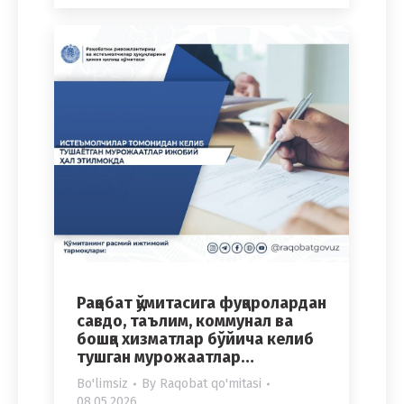
Рақобат қўмитасига фуқаролардан
савдо, таълим, коммунал ва
бошқа хизматлар бўйича келиб
тушган мурожаатлар…
Bo'limsiz
By
Raqobat qo'mitasi
08.05.2026