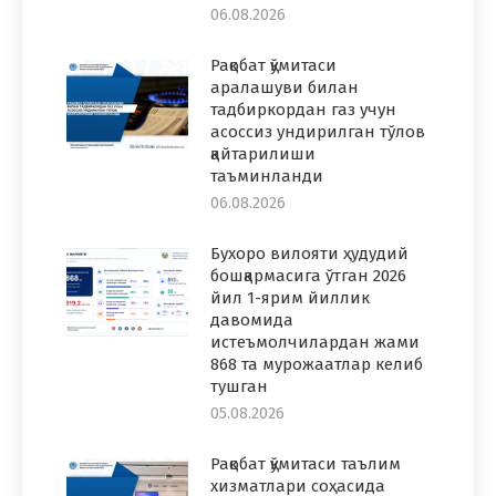
06.08.2026
Рақобат қўмитаси
аралашуви билан
тадбиркордан газ учун
асоссиз ундирилган тўлов
қайтарилиши
таъминланди
06.08.2026
Бухоро вилояти ҳудудий
бошқармасига ўтган 2026
йил 1-ярим йиллик
давомида
истеъмолчилардан жами
868 та мурожаатлар келиб
тушган
05.08.2026
Рақобат қўмитаси таълим
хизматлари соҳасида