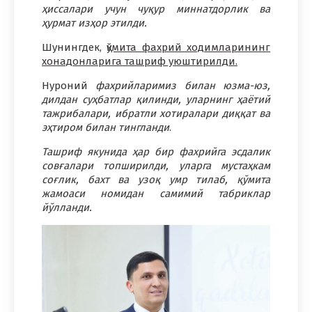
ҳиссалари учун чуқур миннатдорлик ва
ҳурмат изҳор этилди.
Шунингдек,
қўмита фахрий ходимларининг
хонадонларига ташриф уюштирилди.
Нуроний
фахрийларимиз билан юзма-юз,
дилдан суҳбатлар қилинди, уларнинг ҳаётий
тажрибалари, ибратли хотиралари диққат ва
эҳтиром билан тингланди
.
Ташриф якунида ҳар бир фахрийга эсдалик
совғалари топширилди, уларга мустаҳкам
соғлик, бахт ва узоқ умр тилаб, қўмита
жамоаси номидан самимий табриклар
йўлланди.