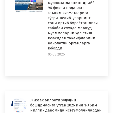
мурожаатларнинг қарийб
96 фоизи нодавлат
таълим хизматларига
тўғри келиб, уларнинг
сони ортиб бораётганлиги
сабабли соҳада мавжуд
муаммоларни ҳал этиш
юзасидан таклифларини
ваколатли органларга
юборди
05.08.2026
Жиззах вилояти ҳудудий
бошқармасига ўтган 2026 йил 1-ярим
йиллик давомида истеъмолчилардан