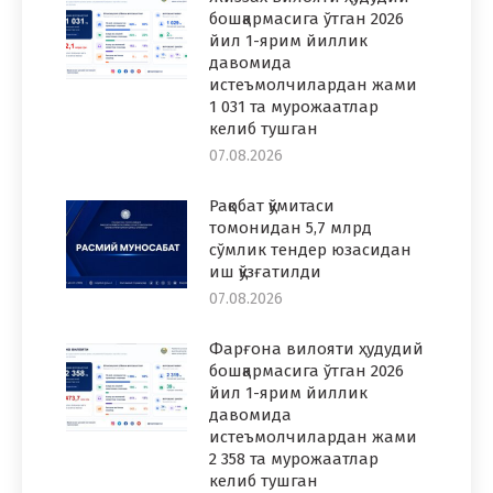
бошқармасига ўтган 2026
йил 1-ярим йиллик
давомида
истеъмолчилардан жами
1 031 та мурожаатлар
келиб тушган
07.08.2026
Рақобат қўмитаси
томонидан 5,7 млрд
сўмлик тендер юзасидан
иш қўзғатилди
07.08.2026
Фарғона вилояти ҳудудий
бошқармасига ўтган 2026
йил 1-ярим йиллик
давомида
истеъмолчилардан жами
2 358 та мурожаатлар
келиб тушган