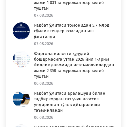
жами 1 031 та мурожаатлар келиб
тушган
07.08.2026
Рақобат қўмитаси томонидан 5,7 млрд
сўмлик тендер юзасидан иш
қўзғатилди
07.08.2026
Фарғона вилояти ҳудудий
бошқармасига ўтган 2026 йил 1-ярим
йиллик давомида истеъмолчилардан
жами 2 358 та мурожаатлар келиб
тушган
06.08.2026
Рақобат қўмитаси аралашуви билан
тадбиркордан газ учун асоссиз
ундирилган тўлов қайтарилиши
таъминланди
06.08.2026