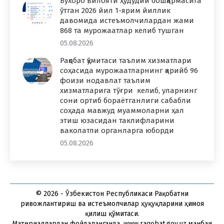
Бухоро вилояти ҳудудий бошқармасига
ўтган 2026 йил 1-ярим йиллик
давомида истеъмолчилардан жами
868 та мурожаатлар келиб тушган
05.08.2026
Рақобат қўмитаси таълим хизматлари
соҳасида мурожаатларнинг қарийб 96
фоизи нодавлат таълим
хизматларига тўғри келиб, уларнинг
сони ортиб бораётганлиги сабабли
соҳада мавжуд муаммоларни ҳал
этиш юзасидан таклифларини
ваколатли органларга юборди
05.08.2026
© 2026 - Ўзбекистон Республикаси Рақобатни
ривожлантириш ва истеъмолчилар ҳуқуқларини ҳимоя
қилиш қўмитаси.
Материаллардан фойдаланганда, www.raqobat.gov.uz манбаи