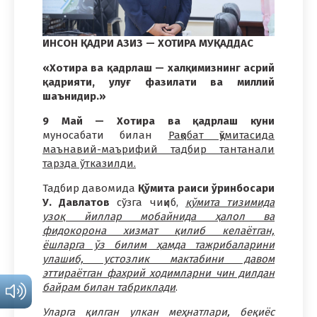
ИНСОН ҚАДРИ АЗИЗ — ХОТИРА МУҚАДДАС
«Хотира ва қадрлаш — халқимизнинг асрий
қадрияти, улуғ фазилати ва миллий
шаънидир.»
9 Май — Хотира ва қадрлаш куни
муносабати билан
Рақобат қўмитасида
маънавий-маърифий тадбир тантанали
тарзда ўтказилди.
Тадбир давомида
Қўмита раиси ўринбосари
У. Давлатов
сўзга чиқиб,
қўмита тизимида
узоқ йиллар мобайнида ҳалол ва
фидокорона хизмат қилиб келаётган,
ёшларга ўз билим ҳамда тажрибаларини
улашиб, устозлик мактабини давом
эттираётган фахрий ходимларни чин дилдан
байрам билан табриклади
.
Уларга қилган улкан меҳнатлари, беқиёс