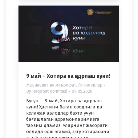
9 май – Хотира ва қадрлаш куни!
Маънавият ва маърифат
,
Янгиликлар
By
Raqobat qo'mitasi
09.05.2026
Бугун — 9 май, Хотира ва қадрлаш
куни! Ҳаётини Ватан озодлиги ва
келажак авлодлар бахти учун
бағишлаган қаҳрамонларимизга
таъзим қиламиз. Уларнинг жасорати
олдида бош эгамиз, эзгу хотирасини
эса фарзандларимизга ҳам