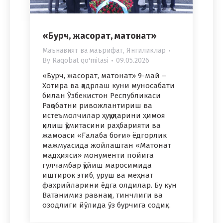
«Бурч, жасорат, матонат»
Маънавият ва маърифат
,
Янгиликлар
By
Raqobat qo'mitasi
09.05.2026
«Бурч, жасорат, матонат» 9-май –
Хотира ва қадрлаш куни муносабати
билан Ўзбекистон Республикаси
Рақобатни ривожлантириш ва
истеъмолчилар ҳуқуқларини ҳимоя
қилиш қўмитасини раҳбарияти ва
жамоаси «Ғалаба боғи» ёдгорлик
мажмуасида жойлашган «Матонат
мадҳияси» монументи пойига
гулчамбар қўйиш маросимида
иштирок этиб, уруш ва меҳнат
фахрийларини ёдга олдилар. Бу кун
Ватанимиз равнақи, тинчлиги ва
озодлиги йўлида ўз бурчига содиқ…