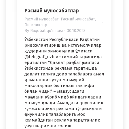
Расмий муносабатлар
Расмий муносабат
,
Расмий муносабат
,
Янгиликлар
By
Raqobat qo'mitasi
30.10.2023
Ўзбекистон Республикаси Рақобатни
ривожлантириш ва истеъмолчилар
ҳуқуқларини ҳимоя қилиш қўмитаси
@telegraf_uzb ижтимоий тармоғида
ёритилган “Давлат рақобат қўмитаси
Ўзбекистонда реклама тарқатишда
давлат тилига доир талабларга амал
қилмаганлик учун маъмурий
жавобгарлик белгилаш таклифи
билан чиқди.” – мавзусидаги
мақолани кўриб чиқиб қуйидагиларни
маълум қилади. Амалдаги қонунчилик
хужжатларида реклама тўғрисидаги
қонунчилик талабларига мос
келмайдиган реклама тарқатганлик
учун жаримага солиш…