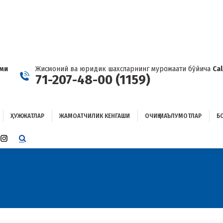
ҲУЖЖАТЛАР
ЖАМОАТЧИЛИК КЕНГАШИ
ОЧИҚ МАЪЛУМОТЛАР
ОҒЛАНИШ
ами
Жисмоний ва юридик шахсларнинг мурожаати бўйича
Ca
71-207-48-00 (1159)
ҲУЖЖАТЛАР
ЖАМОАТЧИЛИК КЕНГАШИ
ОЧИҚ МАЪЛУМОТЛАР
Б
E
TTER
INSTAGRAM
E
PAGE
ENS
OPENS
IN
W
NEW
W
NDOW
WINDOW