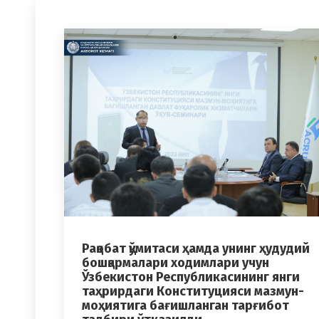
Рақобат қўмитаси ҳамда унинг ҳудудий
бошқармалари ходимлари учун
Ўзбекистон Республикасининг янги
таҳрирдаги Конституцияси мазмун-
моҳиятига бағишланган тарғибот