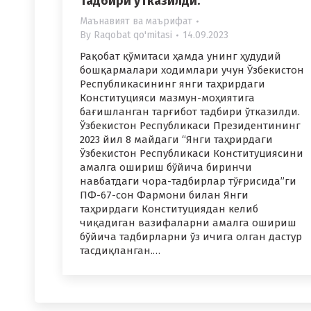
тадбири ўтказилди.
Маънавият ва маърифат
By
Raqobat qo'mitasi
14.09.2023
Рақобат қўмитаси ҳамда унинг ҳудудий
бошқармалари ходимлари учун Ўзбекистон
Республикасининг янги таҳрирдаги
Конституцияси мазмун-моҳиятига
бағишланган тарғибот тадбири ўтказилди.
Ўзбекистон Республикаси Президентининг
2023 йил 8 майдаги “Янги таҳрирдаги
Ўзбекистон Республикаси Конституциясини
амалга ошириш бўйича биринчи
навбатдаги чора-тадбирлар тўғрисида”ги
ПФ-67-сон Фармони билан Янги
таҳрирдаги Конституциядан келиб
чиқадиган вазифаларни амалга ошириш
бўйича тадбирларни ўз ичига олган дастур
тасдиқланган.…