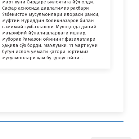
март куни Сирдарё вилоятига йўл олди.
Сафар асносида давлатимиз раҳбари
Ўзбекистон мусулмонлари идораси раиси,
муфтий Нуриддин Холиқназаров билан
самимий суҳбатлашди. Мулоқотда диний-
маърифий йўналишлардаги ишлар,
муборак Рамазон ойининг фазилатлари
ҳақида сўз борди. Маълумки, 11 март куни
бутун ислом уммати қатори юртимиз
мусулмонлари ҳам бу қутлуғ ойни…