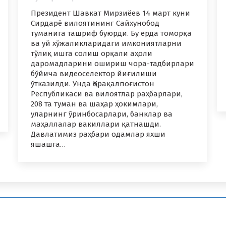
Президент Шавкат Мирзиёев 14 март куни
Сирдарё вилоятининг Сайхунобод
туманига ташриф буюрди. Бу ерда томорқа
ва уй хўжаликларидаги имкониятларни
тўлиқ ишга солиш орқали аҳоли
даромадларини ошириш чора-тадбирлари
бўйича видеоселектор йиғилиши
ўтказилди. Унда Қорақалпоғистон
Республикаси ва вилоятлар раҳбарлари,
208 та туман ва шаҳар ҳокимлари,
уларнинг ўринбосарлари, банклар ва
маҳаллалар вакиллари қатнашди.
Давлатимиз раҳбари одамлар яхши
яшашга…