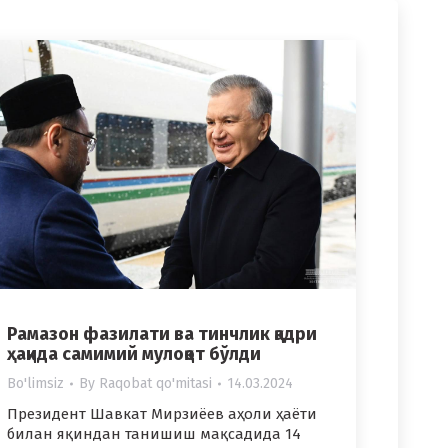
Рамазон фазилати ва тинчлик қадри
ҳақида самимий мулоқот бўлди
Bo'limsiz
By
Raqobat qo'mitasi
14.03.2024
Президент Шавкат Мирзиёев аҳоли ҳаёти
билан яқиндан танишиш мақсадида 14