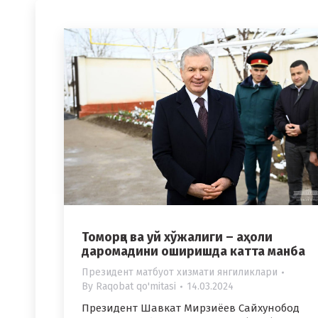
Томорқа ва уй хўжалиги – аҳоли
даромадини оширишда катта манба
Президент матбуот хизмати янгиликлари
By
Raqobat qo'mitasi
14.03.2024
Президент Шавкат Мирзиёев Сайхунобод