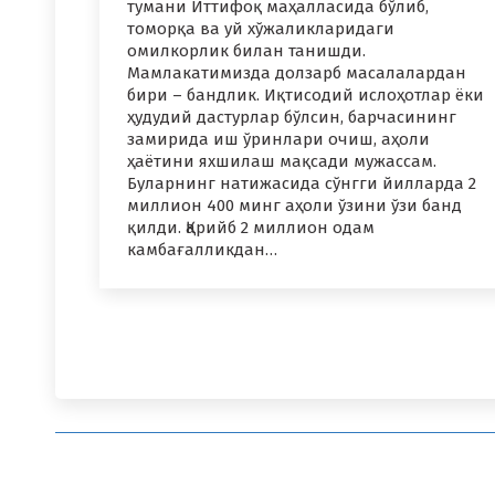
тумани Иттифоқ маҳалласида бўлиб,
томорқа ва уй хўжаликларидаги
омилкорлик билан танишди.
Мамлакатимизда долзарб масалалардан
бири – бандлик. Иқтисодий ислоҳотлар ёки
ҳудудий дастурлар бўлсин, барчасининг
замирида иш ўринлари очиш, аҳоли
ҳаётини яхшилаш мақсади мужассам.
Буларнинг натижасида сўнгги йилларда 2
миллион 400 минг аҳоли ўзини ўзи банд
қилди. Қарийб 2 миллион одам
камбағалликдан…