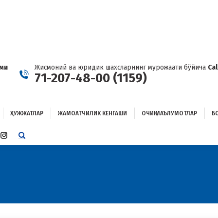
ҲУЖЖАТЛАР
ЖАМОАТЧИЛИК КЕНГАШИ
ОЧИҚ МАЪЛУМОТЛАР
ОҒЛАНИШ
ами
Жисмоний ва юридик шахсларнинг мурожаати бўйича
Ca
71-207-48-00 (1159)
ҲУЖЖАТЛАР
ЖАМОАТЧИЛИК КЕНГАШИ
ОЧИҚ МАЪЛУМОТЛАР
Б
E
TTER
INSTAGRAM
E
PAGE
ENS
OPENS
IN
W
NEW
W
NDOW
WINDOW