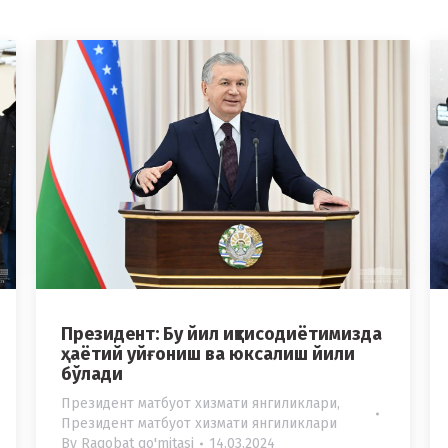
Президент: Бу йил иқтисодиётимизда
ҳаётий уйғониш ва юксалиш йили
бўлади
Президент матбуот хизмати янгиликлари
,
Президент матбуот хизмати янгиликлари
By
Raqobat qo'mitasi
14.03.2024