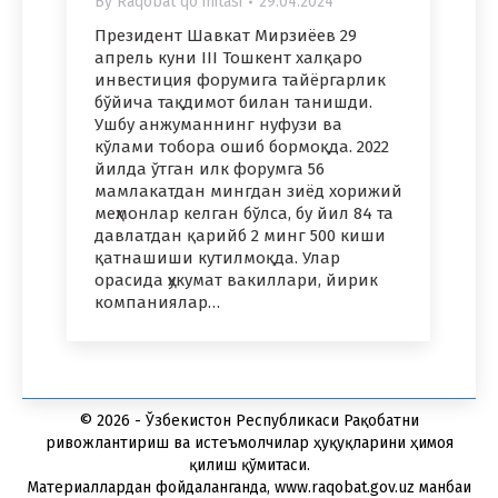
By
Raqobat qo'mitasi
29.04.2024
Президент Шавкат Мирзиёев 29
апрель куни III Тошкент халқаро
инвестиция форумига тайёргарлик
бўйича тақдимот билан танишди.
Ушбу анжуманнинг нуфузи ва
кўлами тобора ошиб бормоқда. 2022
йилда ўтган илк форумга 56
мамлакатдан мингдан зиёд хорижий
меҳмонлар келган бўлса, бу йил 84 та
давлатдан қарийб 2 минг 500 киши
қатнашиши кутилмоқда. Улар
орасида ҳукумат вакиллари, йирик
компаниялар…
© 2026 - Ўзбекистон Республикаси Рақобатни
ривожлантириш ва истеъмолчилар ҳуқуқларини ҳимоя
қилиш қўмитаси.
Материаллардан фойдаланганда, www.raqobat.gov.uz манбаи