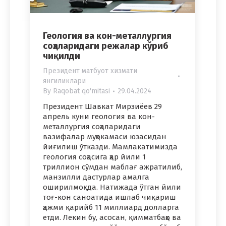
Геология ва кон-металлургия
соҳаларидаги режалар кўриб
чиқилди
Президент матбуот хизмати
янгиликлари
By
Raqobat qo'mitasi
29.04.2024
Президент Шавкат Мирзиёев 29
апрель куни геология ва кон-
металлургия соҳаларидаги
вазифалар муҳокамаси юзасидан
йиғилиш ўтказди. Мамлакатимизда
геология соҳасига ҳар йили 1
триллион сўмдан маблағ ажратилиб,
манзилли дастурлар амалга
оширилмоқда. Натижада ўтган йили
тоғ-кон саноатида ишлаб чиқариш
ҳажми қарийб 11 миллиард долларга
етди. Лекин бу, асосан, қимматбаҳо ва