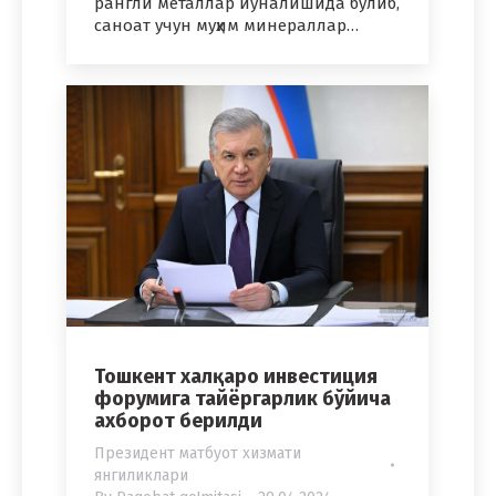
рангли металлар йўналишида бўлиб,
саноат учун муҳим минераллар…
Тошкент халқаро инвестиция
форумига тайёргарлик бўйича
ахборот берилди
Президент матбуот хизмати
янгиликлари