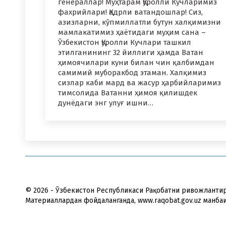
генераллар! Муҳтарам Қуролли Кучларимиз
фахрийлари! Қадрли ватандошлар! Сиз,
азизларни, кўпмиллатли бутун халқимизни
мамлакатимиз ҳаётидаги муҳим сана –
Ўзбекистон Қуролли Кучлари ташкил
этилганининг 32 йиллиги ҳамда Ватан
ҳимоячилари куни билан чин қалбимдан
самимий муборакбод этаман. Халқимиз
сизлар каби мард ва жасур ҳарбийларимиз
тимсолида Ватанни ҳимоя қилишдек
дунёдаги энг улуғ ишни…
© 2026 - Ўзбекистон Республикаси Рақобатни ривожланти
Материаллардан фойдаланганда, www.raqobat.gov.uz манба