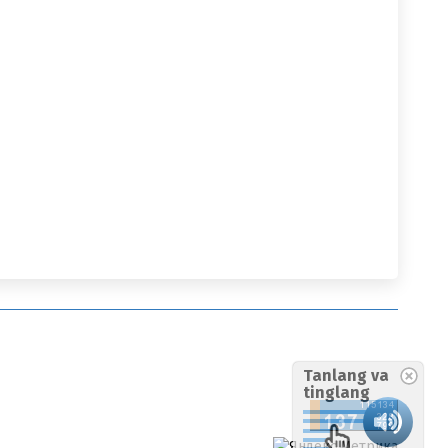
Tanlang va
tinglang