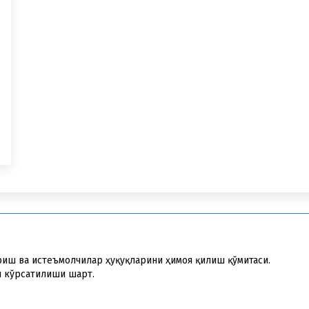
риш ва истеъмолчилар ҳуқуқларини ҳимоя қилиш қўмитаси.
и кўрсатилиши шарт.