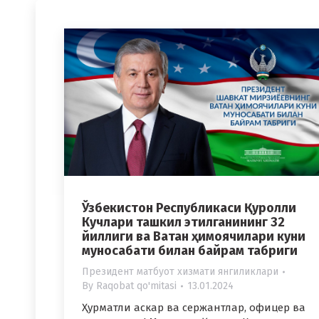
Ўзбекистон Республикаси Қуролли
Кучлари ташкил этилганининг 32
йиллиги ва Ватан ҳимоячилари куни
муносабати билан байрам табриги
Президент матбуот хизмати янгиликлари
By
Raqobat qo'mitasi
13.01.2024
Ҳурматли аскар ва сержантлар, офицер ва