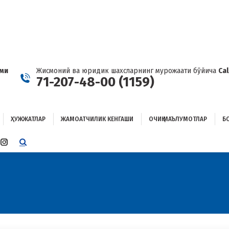
ҲУЖЖАТЛАР
ЖАМОАТЧИЛИК КЕНГАШИ
ОЧИҚ МАЪЛУМОТЛАР
ОҒЛАНИШ
ами
Жисмоний ва юридик шахсларнинг мурожаати бўйича
Ca
71-207-48-00 (1159)
ҲУЖЖАТЛАР
ЖАМОАТЧИЛИК КЕНГАШИ
ОЧИҚ МАЪЛУМОТЛАР
Б
E
TTER
INSTAGRAM
E
PAGE
ENS
OPENS
IN
W
NEW
W
NDOW
WINDOW