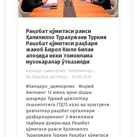
Рақобат қўмитаси раиси
Ҳалилилло Турахужаев Туркия
Рақобат қўмитаси раҳбари
жаноб Бирол Кюле билан
алоҳида икки томонлама
музокаралар ўтказилди
Халқаро ҳамкорлик
,
Янгиликлар
By
Raqobat qo'mitasi
16.06.2026
#Халқаро_ҳамкорлик Жорий
йилнинг 12 июнь куни Шуша
шаҳрида Туркий давлатлар
ташкилотига (ТДТ) аъзо ва кузатувчи
давлатлар рақобат органлари
раҳбарларининг 3-йиғилиши
тадбири доирасида Рақобат
қўмитаси раиси Ҳалилилло
Турахужаев Туркия Рақобат қўмитаси