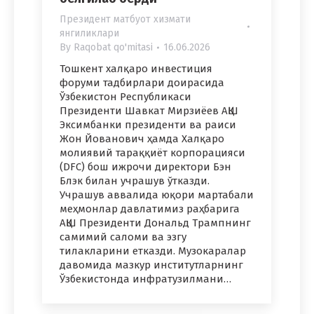
Президент матбуот хизмати
янгиликлари
By
Raqobat qo'mitasi
16.06.2026
Тошкент халқаро инвестиция
форуми тадбирлари доирасида
Ўзбекистон Республикаси
Президенти Шавкат Мирзиёев АҚШ
Эксимбанки президенти ва раиси
Жон Йованович ҳамда Халқаро
молиявий тараққиёт корпорацияси
(DFC) бош ижрочи директори Бэн
Блэк билан учрашув ўтказди.
Учрашув аввалида юқори мартабали
меҳмонлар давлатимиз раҳбарига
АҚШ Президенти Дональд Трампнинг
самимий саломи ва эзгу
тилакларини етказди. Музокаралар
давомида мазкур институтларнинг
Ўзбекистонда инфратузилмани…