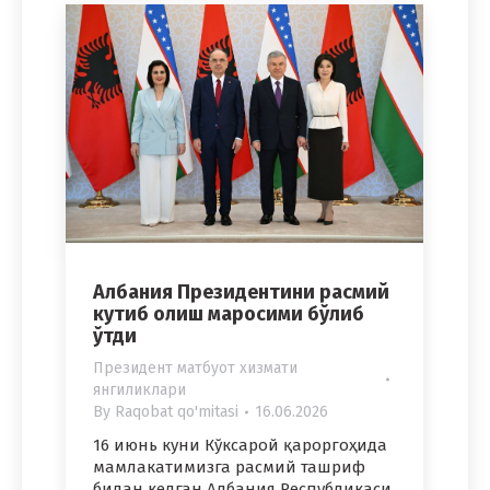
Албания Президентини расмий
кутиб олиш маросими бўлиб
ўтди
Президент матбуот хизмати
янгиликлари
By
Raqobat qo'mitasi
16.06.2026
16 июнь куни Кўксарой қароргоҳида
мамлакатимизга расмий ташриф
билан келган Албания Республикаси