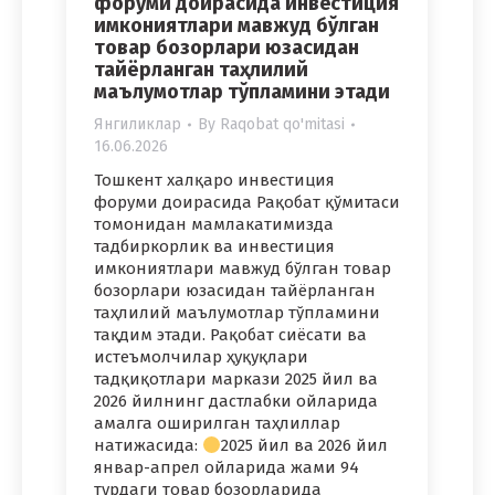
форуми доирасида инвестиция
имкониятлари мавжуд бўлган
товар бозорлари юзасидан
тайёрланган таҳлилий
маълумотлар тўпламини этади
Янгиликлар
By
Raqobat qo'mitasi
16.06.2026
Тошкент халқаро инвестиция
форуми доирасида Рақобат қўмитаси
томонидан мамлакатимизда
тадбиркорлик ва инвестиция
имкониятлари мавжуд бўлган товар
бозорлари юзасидан тайёрланган
таҳлилий маълумотлар тўпламини
тақдим этади. Рақобат сиёсати ва
истеъмолчилар ҳуқуқлари
тадқиқотлари маркази 2025 йил ва
2026 йилнинг дастлабки ойларида
амалга оширилган таҳлиллар
натижасида:
2025 йил ва 2026 йил
январ-апрел ойларида жами 94
турдаги товар бозорларида