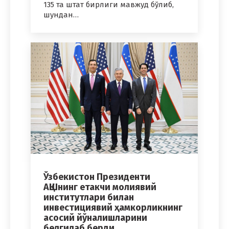
135 та штат бирлиги мавжуд бўлиб,
шундан…
Ўзбекистон Президенти
АҚШнинг етакчи молиявий
институтлари билан
инвестициявий ҳамкорликнинг
асосий йўналишларини
белгилаб берди