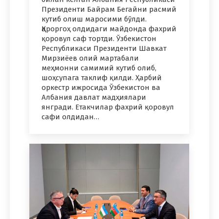
Президенти Байрам Бегайни расмий
кутиб олиш маросими бўлди.
Қароргоҳ олдидаги майдонда фахрий
қоровул саф тортди. Ўзбекистон
Республикаси Президенти Шавкат
Мирзиёев олий мартабали
меҳмонни самимий кутиб олиб,
шоҳсупага таклиф қилди. Ҳарбий
оркестр ижросида Ўзбекистон ва
Албания давлат мадҳиялари
янгради. Етакчилар фахрий қоровул
сафи олдидан…