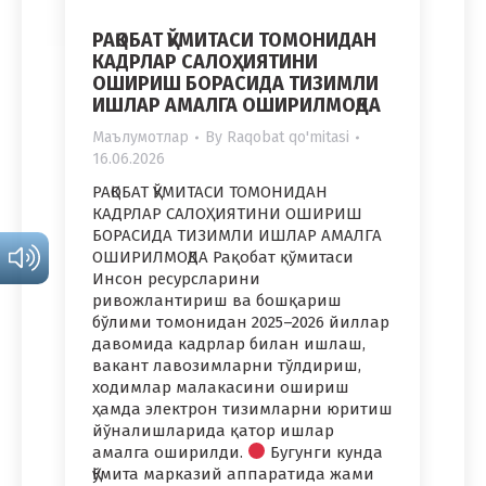
РАҚОБАТ ҚЎМИТАСИ ТОМОНИДАН
КАДРЛАР САЛОҲИЯТИНИ
ОШИРИШ БОРАСИДА ТИЗИМЛИ
ИШЛАР АМАЛГА ОШИРИЛМОҚДА
Маълумотлар
By
Raqobat qo'mitasi
16.06.2026
РАҚОБАТ ҚЎМИТАСИ ТОМОНИДАН
КАДРЛАР САЛОҲИЯТИНИ ОШИРИШ
БОРАСИДА ТИЗИМЛИ ИШЛАР АМАЛГА
ОШИРИЛМОҚДА Рақобат қўмитаси
Инсон ресурсларини
ривожлантириш ва бошқариш
бўлими томонидан 2025–2026 йиллар
давомида кадрлар билан ишлаш,
вакант лавозимларни тўлдириш,
ходимлар малакасини ошириш
ҳамда электрон тизимларни юритиш
йўналишларида қатор ишлар
амалга оширилди.
Бугунги кунда
Қўмита марказий аппаратида жами