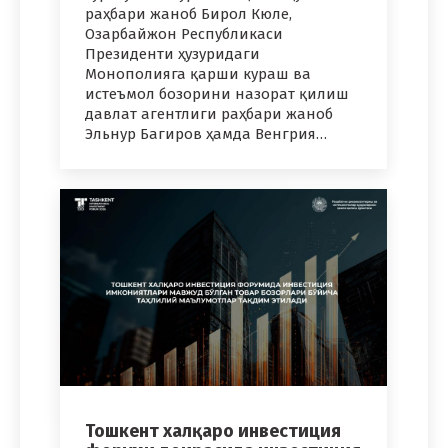
раҳбари жаноб Бирол Кюле,
Озарбайжон Республикаси
Президенти ҳузуридаги
Монополияга қарши кураш ва
истеъмол бозорини назорат қилиш
давлат агентлиги раҳбари жаноб
Эльнур Багиров ҳамда Венгрия…
Тошкент халқаро инвестиция