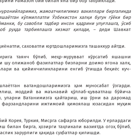
рини Рамазон ойи билан яна бир бор табриклади.
 нуронийларимиз, жамоатчилигимиз вакиллари биргаликда
шаётган кўпмиллатли Ўзбекистон халқи бугун гўёки бир
манки, бу савобли тадбир инсон қадрини улуғлашга, ўсиб
б руҳда тарбиялашга хизмат қилади,
– деди Шавкат
диёнатли, саховатли юртдошларимизга ташаккур айтди.
ирига таянч бўлиб, меҳр-мурувват кўрсатиб яшашни
и шу олижаноб фазилатлар бизларни доимо ягона халқ,
влари ва қийинчиликларини енгиб ўтишда беқиёс куч-
лаётган ватандошларимизга ҳам муносабат ўзгарди.
илиш, моддий ва маънавий қўллаб-қувватлаш бўйича
, уларни Ватанимизга қайтариш, иш ўрни ва даромад
а фарзандларини ижтимоий ҳимоялаш юзасидан муҳим
бий Корея, Туркия, Мисрга сафарга юборилди. У ерлардаги
 билан бирга, ҳозирги таҳликали вазиятда огоҳ бўлиб,
аслик зарурлиги ҳақида суҳбатлар қилишди.