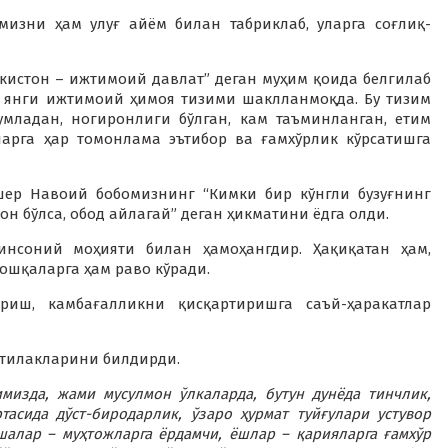
изни ҳам улуғ айём билан табриклаб, уларга соғлиқ-
кистон – ижтимоий давлат” деган муҳим қоида белгилаб
о янги ижтимоий ҳимоя тизими шаклланмоқда. Бу тизим
младан, ногиронлиги бўлган, кам таъминланган, етим
арга ҳар томонлама эътибор ва ғамхўрлик кўрсатишга
шер Навоий бобомизнинг “Кимки бир кўнгли бузуғнинг
н бўлса, обод айлагай” деган ҳикматини ёдга олди.
нсоний моҳияти билан ҳамоҳангдир. Ҳақиқатан ҳам,
ошқаларга ҳам раво кўради.
иш, камбағалликни қисқартиришга саъй-ҳаракатлар
у тилакларини билдирди.
изда, жами мусулмон ўлкаларда, бутун дунёда тинчлик,
тасида дўст-биродарлик, ўзаро ҳурмат туйғулари устувор
ешалар – муҳтожларга ёрдамчи, ёшлар – қарияларга ғамхўр