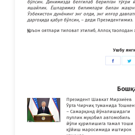
бўлсин. Динимизда белгилаб берилган тўғри 
яшайлик. Ёшларимиз билимлари билан жаҳонг
Ўзбекистон дунёнинг энг олди, энг илғор давла
даргоҳида қабул бўлсин,
– деди Президентимиз.
Қуръон оятлари тиловат этилиб, Аллоҳ таолода
Ушбу янг
Share
S
on
o
Faceboo
T
Бошқ
Президент Шавкат Мирзиёев
Ўрта Чирчиқ туманида Тошкен
– Самарқанд йўналишидаги
пуллик муқобил автомобиль
йўли қурилишига тамал тоши
қўйиш маросимида иштирок