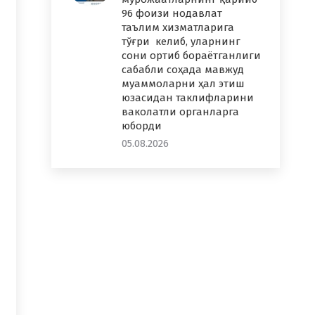
96 фоизи нодавлат
таълим хизматларига
тўғри келиб, уларнинг
сони ортиб бораётганлиги
сабабли соҳада мавжуд
муаммоларни ҳал этиш
юзасидан таклифларини
ваколатли органларга
юборди
05.08.2026