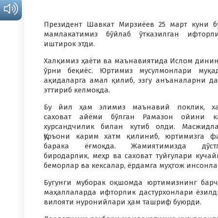
Президент Шавкат Мирзиёев 25 март куни б
мамлакатимиз бўйлаб ўтказилган ифторл
иштирок этди.
Халқимиз ҳаёти ва маънавиятида Ислом дини
ўрни беқиёс. Юртимиз мусулмонлари муқа
ақидаларга амал қилиб, эзгу анъаналарни д
эттириб келмоқда.
Бу йил ҳам элимиз маънавий поклик, ха
саховат айёми бўлган Рамазон ойини ка
хурсандчилик билан кутиб олди. Масжидл
Қуръони карим хатм қилиниб, юртимизга ф
барака ёғмоқда. Жамиятимизда дўстл
биродарлик, меҳр ва саховат туйғулари кучай
беморлар ва кексалар, ёрдамга муҳтож инсонла
Бугунги муборак оқшомда юртимизнинг барч
маҳаллаларда ифторлик дастурхонлари ёзилд
вилояти нуронийлари ҳам ташриф буюрди.