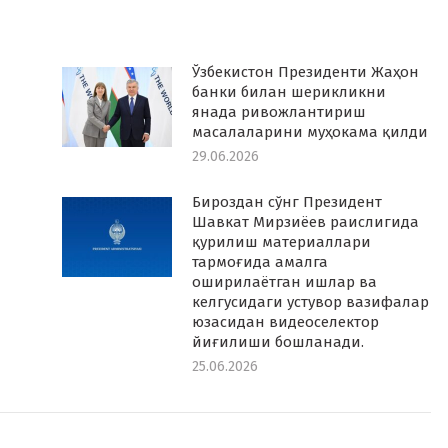
Ўзбекистон Президенти Жаҳон
банки билан шерикликни
янада ривожлантириш
масалаларини муҳокама қилди
29.06.2026
Бироздан сўнг Президент
Шавкат Мирзиёев раислигида
қурилиш материаллари
тармоғида амалга
оширилаётган ишлар ва
келгусидаги устувор вазифалар
юзасидан видеоселектор
йиғилиши бошланади.
25.06.2026