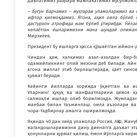
Давлатимиз раҳбари мамлакатимиз мусулмонла
– Бугун барчамиз – муҳтарам уламоларимиз ва
ифтор қилмоқдамиз. Ягона, аҳил оила бўлиб я
дастурхон атрофида жам бўлиб ўтирибди. Ўйлай
келаётган ёшларимизни мана шундай олижано
Мирзиёев.
Президент бу ишларга ҳисса қўшаётган иймон-
Чиндан ҳам, халқимиз азал-азалдан бир-б
одамийликнинг олий мезони деб билади. Айн
ягона миллат этиб бирлаштиради, ҳаёт сино
қувват беради.
Кейинги йилларда хорижда ўқиётган ва иш
Уларнинг ҳуқуқ ва манфаатларини ҳимоя қ
салмоқли ишлар олиб борилмоқда. Жумладан
манбаи билан таъминлаш, оила аъзолари в
чора-тадбирлар амалга оширилмоқда.
Яқинда 40 дан зиёд уламолар Россия, АҚШ, Жану
ватандошларимизни дину диёнатга даъват этиш
қонунларни ҳурмат қилиш, ёмон йўлларга кирм