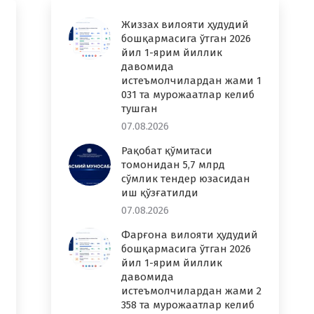
Жиззах вилояти ҳудудий
бошқармасига ўтган 2026
йил 1-ярим йиллик
давомида
истеъмолчилардан жами 1
031 та мурожаатлар келиб
тушган
07.08.2026
Рақобат қўмитаси
томонидан 5,7 млрд
сўмлик тендер юзасидан
иш қўзғатилди
07.08.2026
Фарғона вилояти ҳудудий
бошқармасига ўтган 2026
йил 1-ярим йиллик
давомида
истеъмолчилардан жами 2
358 та мурожаатлар келиб