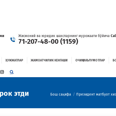
ҲУЖЖАТЛАР
ЖАМОАТЧИЛИК КЕНГАШИ
ОЧИҚ МАЪЛУМОТЛАР
ОҒЛАНИШ
ами
Жисмоний ва юридик шахсларнинг мурожаати бўйича
Ca
71-207-48-00 (1159)
ҲУЖЖАТЛАР
ЖАМОАТЧИЛИК КЕНГАШИ
ОЧИҚ МАЪЛУМОТЛАР
Б
E
TTER
INSTAGRAM
E
PAGE
ENS
OPENS
IN
рок этди
You are here:
Бош саҳифа
Президент матбуот хи
W
NEW
W
NDOW
WINDOW