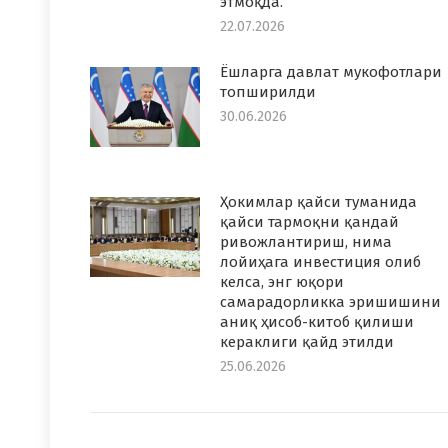
этмоқда.
22.07.2026
Ёшларга давлат мукофотлари
топширилди
30.06.2026
Ҳокимлар қайси туманида
қайси тармоқни қандай
ривожлантириш, нима
лойиҳага инвестиция олиб
келса, энг юқори
самарадорликка эришишини
аниқ ҳисоб-китоб қилиши
кераклиги қайд этилди
25.06.2026