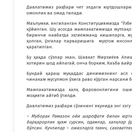
Давлатимиз раҳбари чет элдаги юртдошларим
омонлик ва омад тилади.
Маълумки, янгиланган Конституциямизда “Ўзбе
қўйилган. Шу асосда мамлакатимизда мутлақ
биринчи навбатда эҳтиёжманд кишиларга, жу
қолган, ўзгалар парваришига муҳтож инсонл
қаратилган.
Бу ҳақда сўзлар экан, Шавкат Мирзиёев Али
хотирин шод айлагай, онча борким, Каъба вайро
Бундай қараш муқаддас динимизнинг асл и
чинакам мусулмон ўзига раво кўрган нарсани б
Мамлакатимизда халқ фаровонлигини ошир
моҳияти айтиб ўтилди.
Давлатимиз раҳбари сўзининг якунида энг эзг
– Муборак Рамазон ойи шарофати билан юртим
барқарорлик ҳукм сурсин, одамлар, халқлар ўр
бўлсин. Кучлилар – ожизларга таянч, саховатп