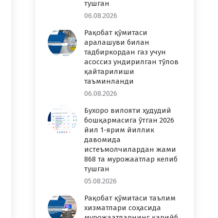
тушган
06.08.2026
Рақобат қўмитаси
аралашуви билан
тадбиркордан газ учун
асоссиз ундирилган тўлов
қайтарилиши
таъминланди
06.08.2026
Бухоро вилояти ҳудудий
бошқармасига ўтган 2026
йил 1-ярим йиллик
давомида
истеъмолчилардан жами
868 та мурожаатлар келиб
тушган
05.08.2026
Рақобат қўмитаси таълим
хизматлари соҳасида
мурожаатларнинг қарийб