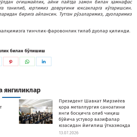
йўлдан оғишмайлик, айни пайтда замон билан ҳамнафас
а танилиб, юртимиз довруғини юксакларга кўтаришсин.
тларидан бирига айлансин. Тутган рўзаларимиз, дуоларимиз
н халқимизга тинчлик-фаровонлик тилаб дуолар қилинди.
илик билан бўлишиш
hare
Share
Share
Share
n
on
on
on
k
witter
Pinterest
WhatsApp
LinkedIn
а янгиликлар
Президент Шавкат Мирзиёев
т
қора металлургия саноатини
янги босқичга олиб чиқиш
бўйича устувор вазифалар
юзасидан йиғилиш ўтказмоқда
13.07.2026