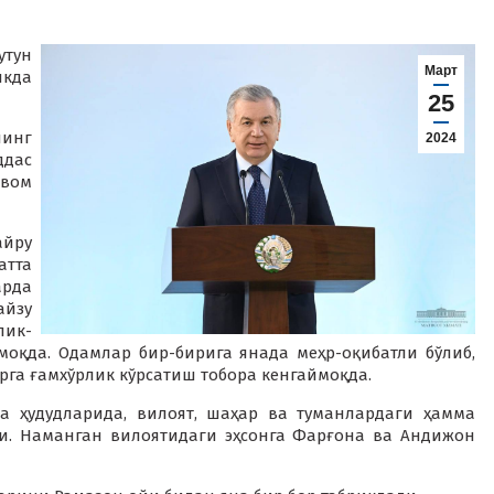
утун
Март
икда
25
нинг
2024
ддас
авом
йру
тта
арда
айзу
ик-
моқда. Одамлар бир-бирига янада меҳр-оқибатли бўлиб,
рга ғамхўрлик кўрсатиш тобора кенгаймоқда.
а ҳудудларида, вилоят, шаҳар ва туманлардаги ҳамма
и. Наманган вилоятидаги эҳсонга Фарғона ва Андижон